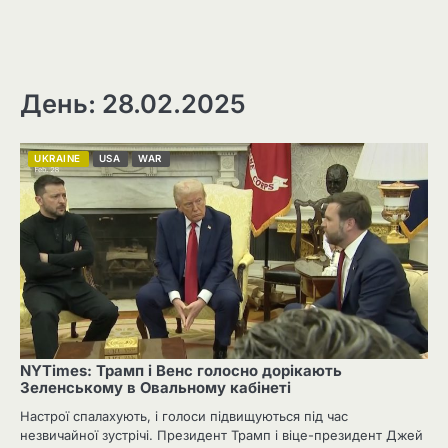
День: 28.02.2025
UKRAINE
USA
WAR
NYTimes: Трамп і Венс голосно дорікають
Зеленському в Овальному кабінеті
Настрої спалахують, і голоси підвищуються під час
незвичайної зустрічі. Президент Трамп і віце-президент Джей