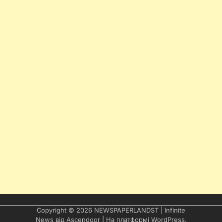
Copyright © 2026
NEWSPAPERLANDST
| Infinite
News від
Ascendoor
| На платформі
WordPress
.