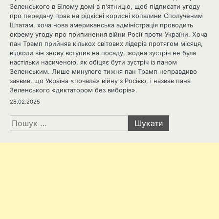
Зеленського в Білому домі в п’ятницю, щоб підписати угоду
про передачу прав на рідкісні корисні копалини Сполученим
Штатам, хоча нова американська адміністрація проводить
окрему угоду про припинення війни Росії проти України. Хоча
пан Трамп прийняв кількох світових лідерів протягом місяця,
відколи він знову вступив на посаду, жодна зустріч не була
настільки насиченою, як обіцяє бути зустріч із паном
Зеленським. Лише минулого тижня пан Трамп неправдиво
заявив, що Україна «почала» війну з Росією, і назвав пана
Зеленського «диктатором без виборів».
28.02.2025
Пошук: