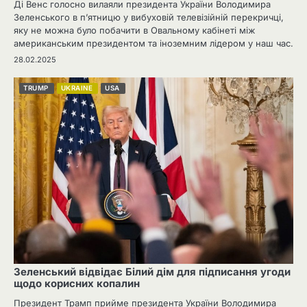
Ді Венс голосно вилаяли президента України Володимира
Зеленського в п’ятницю у вибуховій телевізійній перекричці,
яку не можна було побачити в Овальному кабінеті між
американським президентом та іноземним лідером у наш час.
28.02.2025
TRUMP
UKRAINE
USA
Зеленський відвідає Білий дім для підписання угоди
щодо корисних копалин
Президент Трамп прийме президента України Володимира