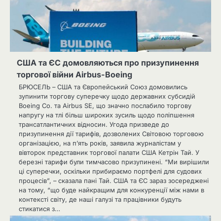
США та ЄС домовляються про призупинення
торгової війни Airbus-Boeing
БРЮСЕЛЬ – США та Європейський Союз домовились
зупинити торгову суперечку щодо державних субсидій
Boeing Co. та Airbus SE, що значно послабило торгову
напругу на тлі більш широких зусиль щодо поліпшення
трансатлантичних відносин. Угода призведе до
призупинення дії тарифів, дозволених Світовою торговою
організацією, на п’ять років, заявила журналістам у
вівторок представник торгової палати США Кетрін Тай. У
березні тарифи були тимчасово призупинені. “Ми вирішили
ці суперечки, оскільки прибираємо портфелі для судових
процесів”, – сказала пані Тай. США та ЄС зараз зосереджені
на тому, “що буде найкращим для конкуренції між нами в
контексті світу, де наші галузі та працівники будуть
стикатися з…