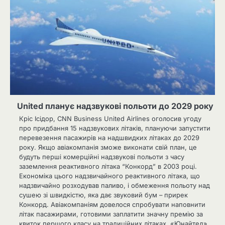
United планує надзвукові польоти до 2029 року
Кріс Ісідор, CNN Business United Airlines оголосив угоду
про придбання 15 надзвукових літаків, плануючи запустити
перевезення пасажирів на надшвидких літаках до 2029
року. Якщо авіакомпанія зможе виконати свій план, це
будуть перші комерційні надзвукові польоти з часу
заземлення реактивного літака “Конкорд” в 2003 році.
Економіка цього надзвичайного реактивного літака, що
надзвичайно розходував паливо, і обмеження польоту над
сушею зі швидкістю, яка дає звуковий бум – прирек
Конкорд. Авіакомпаніям довелося спробувати наповнити
літак пасажирами, готовими заплатити значну премію за
квиток першого класу на традиційних літаках. «Юнайтед»