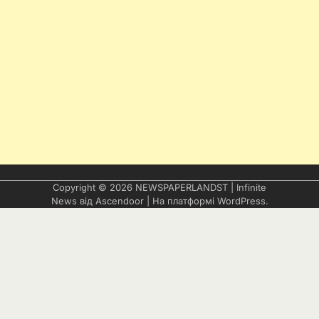
Copyright © 2026
NEWSPAPERLANDST
| Infinite
News від
Ascendoor
| На платформі
WordPress
.