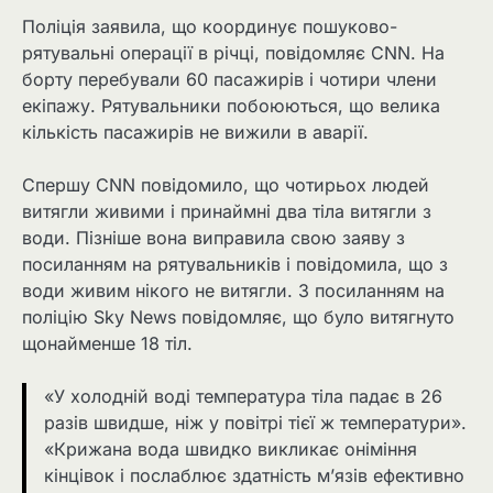
Поліція заявила, що координує пошуково-
рятувальні операції в річці, повідомляє CNN. На
борту перебували 60 пасажирів і чотири члени
екіпажу. Рятувальники побоюються, що велика
кількість пасажирів не вижили в аварії.
Спершу CNN повідомило, що чотирьох людей
витягли живими і принаймні два тіла витягли з
води. Пізніше вона виправила свою заяву з
посиланням на рятувальників і повідомила, що з
води живим нікого не витягли. З посиланням на
поліцію Sky News повідомляє, що було витягнуто
щонайменше 18 тіл.
«У холодній воді температура тіла падає в 26
разів швидше, ніж у повітрі тієї ж температури».
«Крижана вода швидко викликає оніміння
кінцівок і послаблює здатність м’язів ефективно