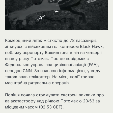
Комерційний літак місткістю до 78 пасажирів
зіткнувся з військовим гелікоптером Black Hawk,
поблизу аеропорту Вашингтона в ніч на четвер і
впав у річку Потомак. Про це повідомляє
Федеральне управління цивільної авіації (FAA),
передає CNN. За наявною інформацією, у воду
також впав гелікоптер. На місці події триває
масштабна рятувальна операція.
Поліція почала отримувати екстрені виклики про
авіакатастрофу над річкою Потомак о 20:53 за
місцевим часом (02:53 CET).