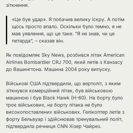
зіткнення.
«Це був удар». Я побачив велику іскру. А потім
щось просто впало. Оскільки було темно, я не
мав уявлення, що це таке. “Я не знав, чи це
петарда”, – сказав він.
Як повідомляє Sky News, розбився літак American
Airlines Bombardier CRJ 700, який летів з Канзасу
до Вашингтона. Машина 2004 року випуску.
Військові США підтвердили, що вертоліт, з яким
зіткнувся комерційний літак, був військовою
машиною і був Black Hawk (H-60). На борту було
троє військових, на борту літака не було
високопоставлених військових. Гелікоптер летів з
форту Бельвуар і здійснював тренувальний політ,
підтвердила речниця CNN Хізер Чайрез.