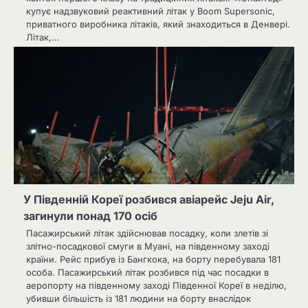
купує надзвуковий реактивний літак у Boom Supersonic,
приватного виробника літаків, який знаходиться в Денвері.
Літак,…
У Південній Кореї розбився авіарейс Jeju Air,
загинули понад 170 осіб
Пасажирський літак здійснював посадку, коли злетів зі
злітно-посадкової смуги в Муані, на південному заході
країни. Рейс прибув із Бангкока, на борту перебувала 181
особа. Пасажирський літак розбився під час посадки в
аеропорту на південному заході Південної Кореї в неділю,
убивши більшість із 181 людини на борту внаслідок