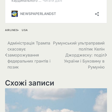
AIRLINES
USA
Навігація
Адміністрація Трампа
Румунський ультраправий
скасовує
політик Келін
записів
заморожування
Джорджеску: поділ
федеральних грантів і
України і Буковину в
позик
Румунію
Схожі записи