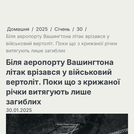
Домашня
2025
Січень
30
Біля аеропорту Вашингтона літак врізався у
військовий вертоліт. Поки що з крижаної річки
витягують лише загиблих
Біля аеропорту Вашингтона
літак врізався у військовий
вертоліт. Поки що з крижаної
річки витягують лише
загиблих
30.01.2025