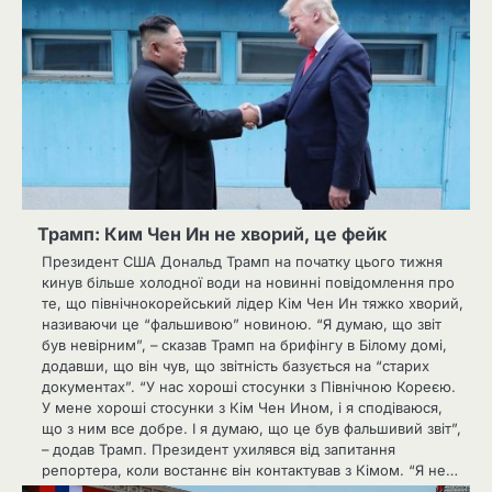
Трамп: Ким Чен Ин не хворий, це фейк
Президент США Дональд Трамп на початку цього тижня
кинув більше холодної води на новинні повідомлення про
те, що північнокорейський лідер Кім Чен Ин тяжко хворий,
називаючи це “фальшивою” новиною. “Я думаю, що звіт
був невірним”, – сказав Трамп на брифінгу в Білому домі,
додавши, що він чув, що звітність базується на “старих
документах”. “У нас хороші стосунки з Північною Кореєю.
У мене хороші стосунки з Кім Чен Ином, і я сподіваюся,
що з ним все добре. І я думаю, що це був фальшивий звіт”,
– додав Трамп. Президент ухилявся від запитання
репортера, коли востаннє він контактував з Кімом. “Я не…