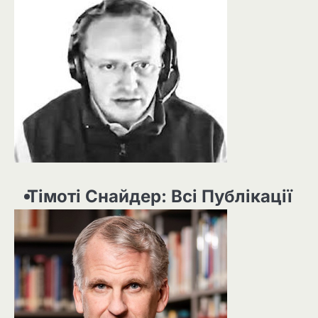
Тімоті Снайдер: Всі Публікації