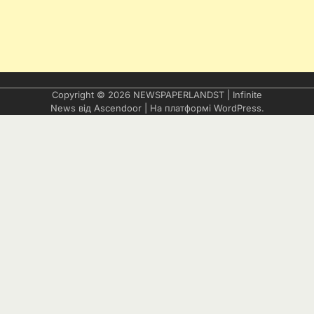
Copyright © 2026
NEWSPAPERLANDST
| Infinite
News від
Ascendoor
| На платформі
WordPress
.