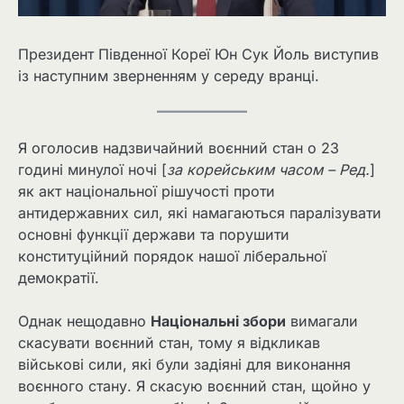
Президент Південної Кореї Юн Сук Йоль виступив
із наступним зверненням у середу вранці.
Я оголосив надзвичайний воєнний стан о 23
годині минулої ночі [
за корейським часом – Ред.
]
як акт національної рішучості проти
антидержавних сил, які намагаються паралізувати
основні функції держави та порушити
конституційний порядок нашої ліберальної
демократії.
Однак нещодавно
Національні збори
вимагали
скасувати воєнний стан, тому я відкликав
військові сили, які були задіяні для виконання
воєнного стану. Я скасую воєнний стан, щойно у