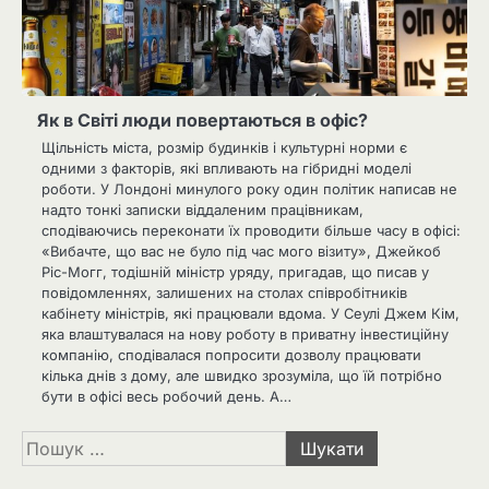
Як в Світі люди повертаються в офіс?
Щільність міста, розмір будинків і культурні норми є
одними з факторів, які впливають на гібридні моделі
роботи. У Лондоні минулого року один політик написав не
надто тонкі записки віддаленим працівникам,
сподіваючись переконати їх проводити більше часу в офісі:
«Вибачте, що вас не було під час мого візиту», Джейкоб
Ріс-Могг, тодішній міністр уряду, пригадав, що писав у
повідомленнях, залишених на столах співробітників
кабінету міністрів, які працювали вдома. У Сеулі Джем Кім,
яка влаштувалася на нову роботу в приватну інвестиційну
компанію, сподівалася попросити дозволу працювати
кілька днів з дому, але швидко зрозуміла, що їй потрібно
бути в офісі весь робочий день. А…
Пошук: