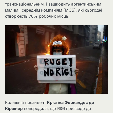
транснаціональним, і зашкодить аргентинським
малим і середнім компаніям (МСБ), які сьогодні
створюють 70% робочих місць.
Колишній президент
Крістіна Фернандес де
Кіршнер
попередила, що RIGI призведе до