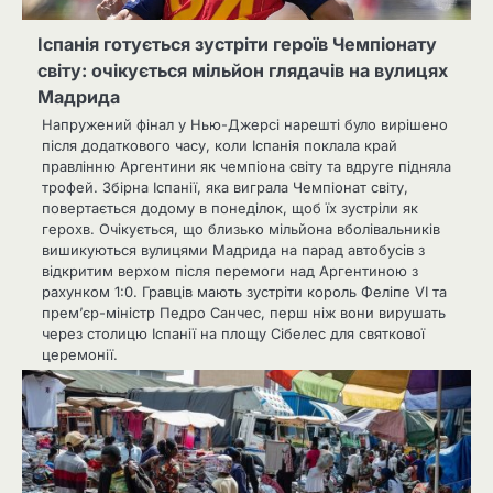
Іспанія готується зустріти героїв Чемпіонату
світу: очікується мільйон глядачів на вулицях
Мадрида
Напружений фінал у Нью-Джерсі нарешті було вирішено
після додаткового часу, коли Іспанія поклала край
правлінню Аргентини як чемпіона світу та вдруге підняла
трофей. Збірна Іспанії, яка виграла Чемпіонат світу,
повертається додому в понеділок, щоб їх зустріли як
герохв. Очікується, що близько мільйона вболівальників
вишикуються вулицями Мадрида на парад автобусів з
відкритим верхом після перемоги над Аргентиною з
рахунком 1:0. Гравців мають зустріти король Феліпе VI та
прем’єр-міністр Педро Санчес, перш ніж вони вирушать
через столицю Іспанії на площу Сібелес для святкової
церемонії.