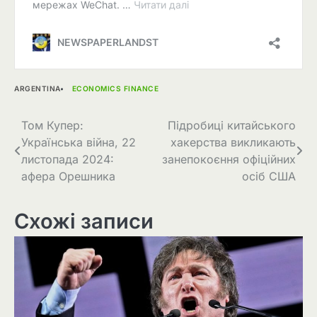
ARGENTINA
ECONOMICS FINANCE
Навігація
Том Купер:
Підробиці китайського
Українська війна, 22
хакерства викликають
записів
листопада 2024:
занепокоєння офіційних
афера Орешника
осіб США
Схожі записи