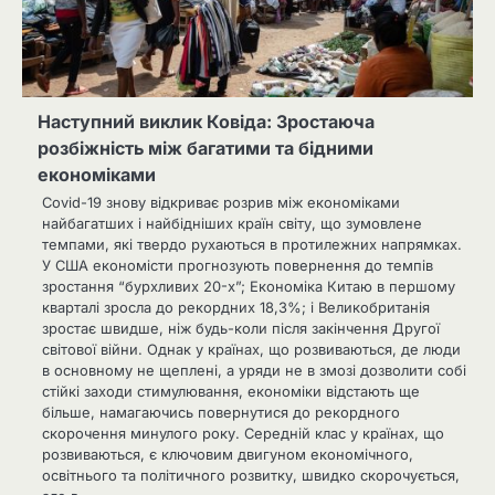
Наступний виклик Ковіда: Зростаюча
розбіжність між багатими та бідними
економіками
Covid-19 знову відкриває розрив між економіками
найбагатших і найбідніших країн світу, що зумовлене
темпами, які твердо рухаються в протилежних напрямках.
У США економісти прогнозують повернення до темпів
зростання “бурхливих 20-х”; Економіка Китаю в першому
кварталі зросла до рекордних 18,3%; і Великобританія
зростає швидше, ніж будь-коли після закінчення Другої
світової війни. Однак у країнах, що розвиваються, де люди
в основному не щеплені, а уряди не в змозі дозволити собі
стійкі заходи стимулювання, економіки відстають ще
більше, намагаючись повернутися до рекордного
скорочення минулого року. Середній клас у країнах, що
розвиваються, є ключовим двигуном економічного,
освітнього та політичного розвитку, швидко скорочується,