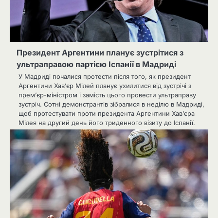
Президент Аргентини планує зустрітися з
ультраправою партією Іспанії в Мадриді
У Мадриді почалися протести після того, як президент
Аргентини Хав’єр Мілей планує ухилитися від зустрічі з
прем’єр-міністром і замість цього провести ультраправу
зустріч. Сотні демонстрантів зібралися в неділю в Мадриді,
щоб протестувати проти президента Аргентини Хав’єра
Мілея на другий день його триденного візиту до Іспанії.