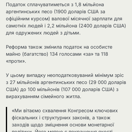
Податок сплачуватиметься з 1,8 мільйона
аргентинських песо (1900 доларів США за
офіційним курсом) валової місячної зарплати для
самотніх людей і 2,2 мільйона (2400 доларів США)
для одружених людей з дітьми.
Реформа також змінила податок на особисте
майно (багатство) 134 голосами «за» та 118
«проти».
У цьому випадку неоподатковуваний мінімум зріс
з 27 мільйонів аргентинських песо (29 000 доларів
США) до 100 мільйонів (107 000 доларів США) з
вирахуванням сімейного житла.
«Ми вітаємо схвалення Конгресом ключових
фіскальних і структурних законів, а також
заходів щодо зміцнення основи монетарної
політики. Його метою є покращення якості