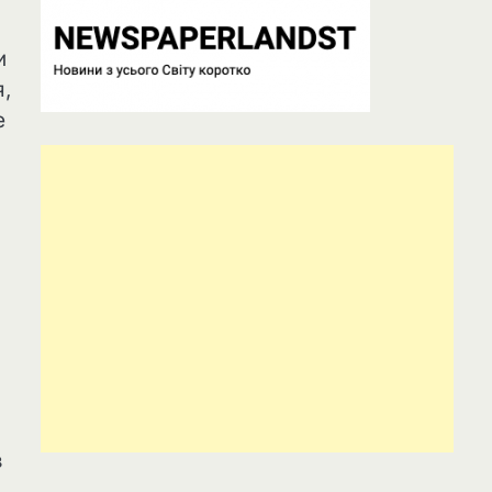
и
я,
е
.
з