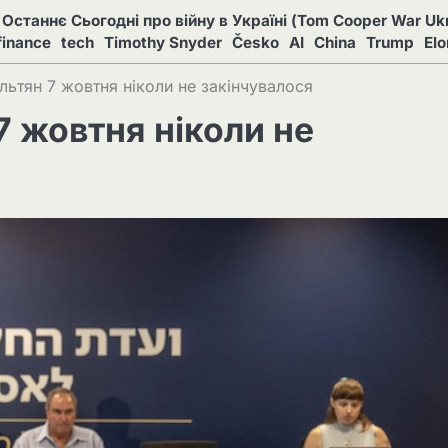
Останнє Сьогодні про війну в Україні (Tom Cooper War Ukr
finance
tech
Timothy Snyder
Česko
AI
China
Trump
El
їльтян 7 жовтня ніколи не закінчувалося
7 жовтня ніколи не