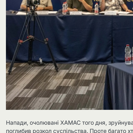
Напади, очолювані ХАМАС того дня, зруйнувал
поглибив розкол суспільства. Проте багато хт