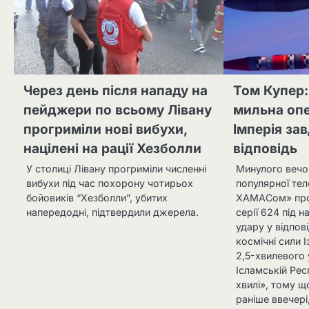
Через день після нападу на
Том Купер:
пейджери по всьому Лівану
мильна опе
прогриміли нові вибухи,
Імперія за
націлені на рації Хезболли
відповідь
У столиці Лівану прогриміли численні
Минулого веч
вибухи під час похорону чотирьох
популярної тел
бойовиків “Хезболли”, убитих
ХАМАСом» про
напередодні, підтвердили джерела.
серії 624 під 
удару у відпов
космічні сили 
2,5-хвилевого 
Ісламській Респ
хвилі», тому щ
раніше ввечері