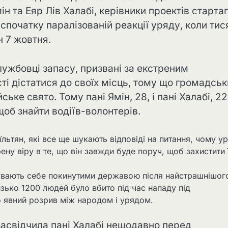
мін та Еяр Лів Халабі, керівники проектів стартап
спочатку паралізованій реакції уряду, коли тис
н 7 жовтня.
лужбовці запасу, призвані за екстреним
і дістатися до своїх місць, тому що громадськ
ке свято. Тому пані Ямін, 28, і пані Халабі, 22
об знайти водіїв-волонтерів.
їльтян, які все ще шукають відповіді на питання, чому у
ну віру в те, що він завжди буде поруч, щоб захистити 
дчувають себе покинутими державою після найстрашнішог
изько 1200 людей було вбито під час нападу під
 явний розрив між народом і урядом.
засвідчила пані Халабі нещодавно перед