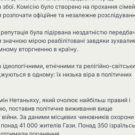
 збої. Комісію було створено на прохання сімей
и розпочати офіційне та незалежне розслідуванн
я репутація була підірвана нездатністю передба
и значною мірою реабілітовані завдяки зухвали
емному вторгненню в країну.
за ідеологічними, етнічними та релігійно-світськ
жуються в одному: їх низька віра в політичних
мін Нетаньяху, який очолює найбільш правий і
аїлю, поставив політичне виживання вище
ї війни. За даними місцевих чиновників охорони
 понад 41 000 жителів Гази. Понад 350 ізраїльс
чі отримали поранення.