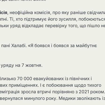
сія
, неофіційна комісія, про яку раніше свідчил
липні. Ті, хто підтримує його зусилля, побоюютьс
льки уряд відкладає перевірку того, що пішло н
пані Халабі. «Я боявся і боявся за майбутнє
 уряду на 7 жовтня.
лизько 70 000 евакуйованих із північних і
ових приміщеннях. І є побоювання щодо тихого
 еміграція зросла втричі порівняно з 2021 роком
овернулася минулого року. Медики зволікають і