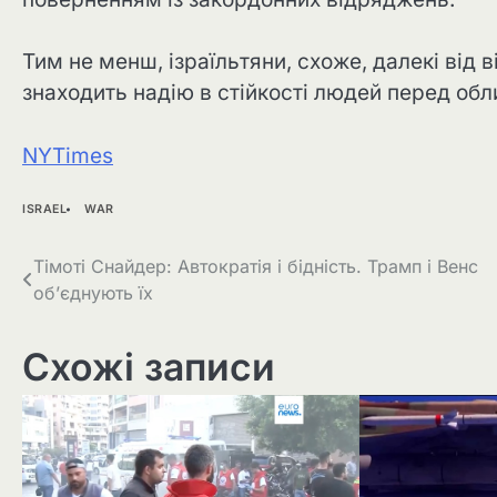
Тим не менш, ізраїльтяни, схоже, далекі від в
знаходить надію в стійкості людей перед об
NYTimes
ISRAEL
WAR
Навігація
Тімоті Снайдер: Автократія і бідність. Трамп і Венс
об’єднують їх
записів
Схожі записи