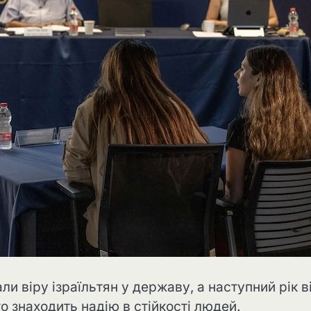
и віру ізраїльтян у державу, а наступний рік в
о знаходить надію в стійкості людей.