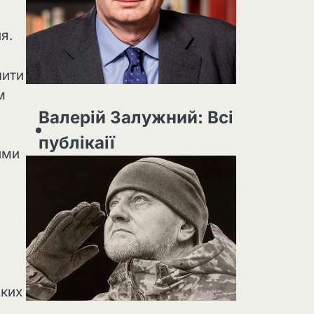
я.
чити
м
Валерій Залужний: Всі
публікаії
ими
ьких