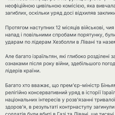
неофіційною цивільною комісією, яка вивчала
загиблих, оскільки уряд досі відхиляв заклик
Протягом наступних 12 місяців військові, чи
напад і повільними спробами порятунку, бул
ударам по лідерам Хезболли в Лівані та наз
Але багато ізраїльтян, які глибоко розділені 
ознаками після року війни, здебільшого погод
лідерів країни.
Багато хто вважає, що прем’єр-міністр Бінья
релігійно консервативний уряд в історії Ізр
національних інтересів у розв’язанні тривало
здоров’я, в результаті контрнаступу загинули
солдатів були вбиті в Газі та Лівані, ще тися