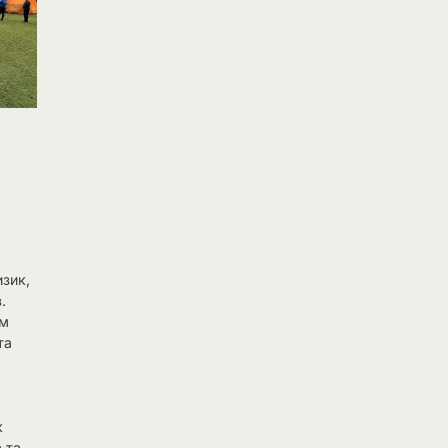
изик,
.
ім
та
к
 та