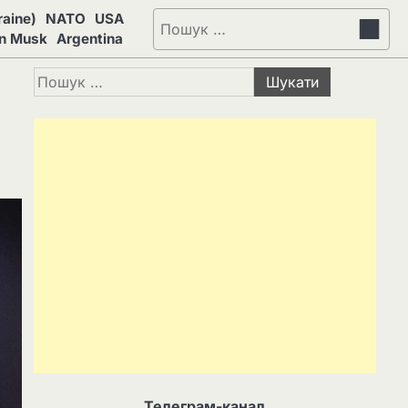
aine)
NATO
USA
Пошук:
on Musk
Argentina
Пошук:
Телеграм-канал