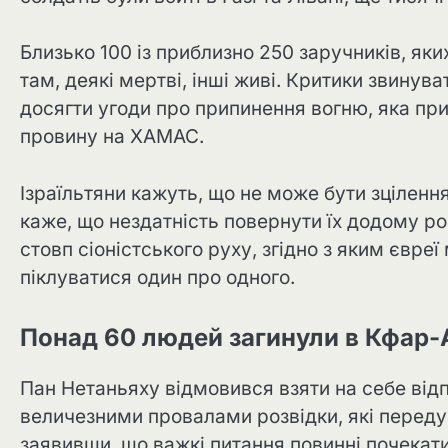
Близько 100 із приблизно 250 заручників, як
там, деякі мертві, інші живі. Критики звину
досягти угоди про припинення вогню, яка при
провину на ХАМАС.
Ізраїльтяни кажуть, що не може бути зцілення
каже, що нездатність повернути їх додому ро
стовп сіоністського руху, згідно з яким євре
піклуватися один про одного.
Понад 60 людей загинули в Кфар-А
Пан Нетаньяху відмовився взяти на себе відп
величезними провалами розвідки, які перед
заявивши, що важкі питання повинні почекати