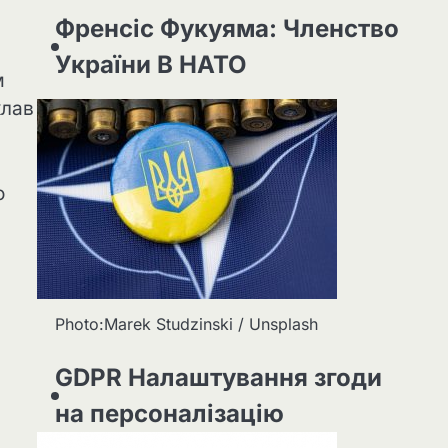
Френсіс Фукуяма: Членство
України В НАТО
м
клав
о
Photo:Marek Studzinski / Unsplash
GDPR Налаштування згоди
на персоналізацію