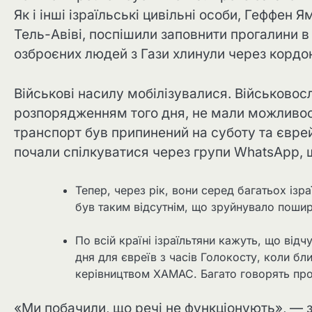
Як і інші ізраїльські цивільні особи, Геффен Я
Тель-Авіві, поспішили заповнити прогалини в 
озброєних людей з Гази хлинули через кордо
Військові насилу мобілізувалися. Військовос
розпорядженням того дня, не мали можливост
транспорт був припинений на суботу та єврейсь
почали спілкуватися через групи WhatsApp, щ
Тепер, через рік, вони серед багатьох ізра
був таким відсутнім, що зруйнувало пошире
По всій країні ізраїльтяни кажуть, що ві
дня для євреїв з часів Голокосту, коли бл
керівництвом ХАМАС. Багато говорять про
«Ми побачили, що речі не функціонують», — 