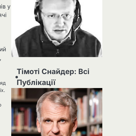
ів у
ячі
ий
,
Тімоті Снайдер: Всі
Публікації
ряд
їх.
о