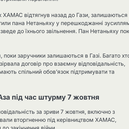
их ХАМАС відтягнув назад до Гази, залишаються
ватили пана Нетаньяху у перешкоджанні зусилля
зведе до їхнього звільнення. Пан Нетаньяху по
, поки заручники залишаються в Газі. Багато хт
зірвала договір про взаємну відповідальність,
ї мають спільний обов’язок підтримувати та
за під час штурму 7 жовтня
овідальність за зриви 7 жовтня, включно з
ували вторгненню під керівництвом ХАМАС,
 до закінчення війни.