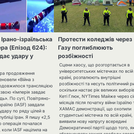
 Ірано-ізраїльська
Протести коледжів через
ра (Епізод 624):
Газу поглиблюють
вдає удару у
розбіжності
Сцени хаосу, що розгортається в
університетських містечках по всій
ора продовження
країні, розпалюють внутрішні
еновели «Війна з
розбіжності та несуть політичний р
довжилося трансляцією
оскільки настає рік великих виборів
назвою «Імперія завдає
Кеті Глюк, NYTimes Майже через с
ідь». По суті, Повітряно-
місяців після початку війни Ізраїлю 
Ізраїлю (IASF) завдали
ХАМАС демонстрації, що охопили
удару по ряду цілей в
студентські містечка по всій країні,
убліці Іран. Я пишу «2,5
виявили нову напругу всередині
о операція почалася
Демократичної партії щодо того, я
, коли IASF націлила на
збалансувати захист свободи слова