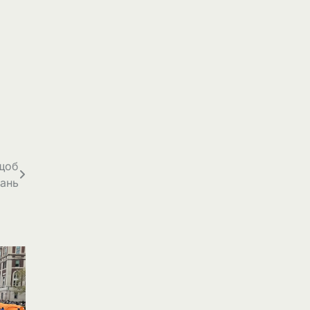
 щоб
вань