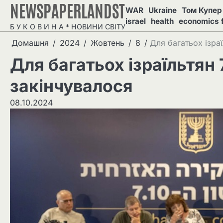
NEWSPAPERLANDST
Перейти
WAR
Ukraine
Том Купер 
до
israel
health
economics 
Б У К О В И Н А * НОВИНИ СВІТУ
вмісту
Домашня
2024
Жовтень
8
Для багатьох ізра
Для багатьох ізраїльтян 
закінчувалося
08.10.2024