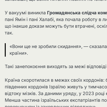
У вакуумі виникла
Громадянська слідча комі
пані Ямін і пані Халабі, яка почала роботу в 
що інакше докази можуть бути втрачені, оскі
так.
«Вони ще не зробили скидання», — сказала 
країни».
Такі занепокоєння виходять за межі відповіді
Країна скоротилася в межах своїх кордонів: б
південних кордонів Ізраїлю живуть у тимчас
відтоку мізків. За даними уряду, у 2023 році
Менша частина ізраїльських експатріантів п
поверненням із закордонних відряджень.