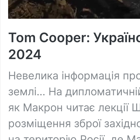
Tom Cooper: Українс
2024
Невелика інформація про 
землі… На дипломатичній
як Макрон читає лекції 
розміщення зброї західн
на територію Росії, де 