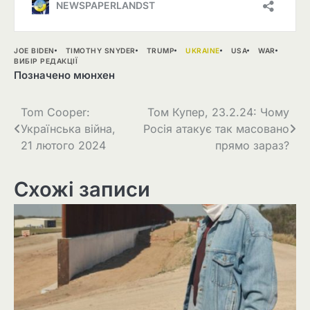
JOE BIDEN
TIMOTHY SNYDER
TRUMP
UKRAINE
USA
WAR
ВИБІР РЕДАКЦІЇ
Позначено
мюнхен
Навігація
Tom Cooper:
Том Купер, 23.2.24: Чому
Українська війна,
Росія атакує так масовано
записів
21 лютого 2024
прямо зараз?
Схожі записи