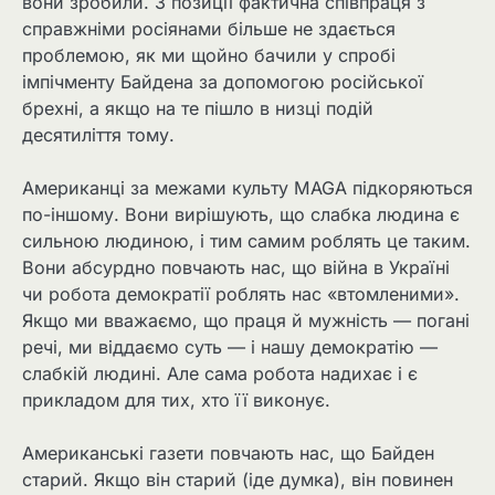
вони зробили. З позиції фактична співпраця з
справжніми росіянами більше не здається
проблемою, як ми щойно бачили у спробі
імпічменту Байдена за допомогою російської
брехні, а якщо на те пішло в низці подій
десятиліття тому.
Американці за межами культу MAGA підкоряються
по-іншому. Вони вирішують, що слабка людина є
сильною людиною, і тим самим роблять це таким.
Вони абсурдно повчають нас, що війна в Україні
чи робота демократії роблять нас «втомленими».
Якщо ми вважаємо, що праця й мужність — погані
речі, ми віддаємо суть — і нашу демократію —
слабкій людині. Але сама робота надихає і є
прикладом для тих, хто її виконує.
Американські газети повчають нас, що Байден
старий. Якщо він старий (іде думка), він повинен