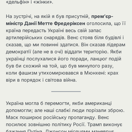
«дельфін» і «жінки».
На зустрічі, на якій я був присутній,
прем’єр-
міністр Данії Метте Фредеріксен
оголосила, що її
країна передасть Україні весь свій запас
артилерійських снарядів. Венс стояв біля будівлі і
сказав, що ми повинні здатися. Він сказав лідерам
демократії (але не в очі) віддати територію. Якби
українці послухалися його поради, ланцюг подій
був би схожий на той, що був минулого разу,
коли фашизм утихомирювався в Мюнхені: крах
віри в порядок і світова війна.
Україна могла б перемогти, якби американці
допомогли; але наші слабкі люди порізали зброю.
Маск поширює російську пропаганду. Венс
посилює зовнішню політику Росії. Трамп виконує
бажання Путіна. Джонсон місяцями маневрує,