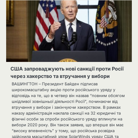
США запроваджують нові санкції проти Росії
через хакерство та втручання у вибори
ВАШИНГТОН – Президент Байден підписав
широкомасштабну акцію проти російського уряду у
відповідь на те, що в четвер він назвав “повним обсягом
шкідливої ​​зовнішньої діяльності Росії”, починаючи від
втручання у вибори і закінчуючи хакерством. В рамках
наказу адміністрація наклала санкції на 32 юридичні та
фізичні особи за спроби російського уряду вплинути на
вибори 2020 року. Він також заявив, що вперше він має
“високу впевненість” у тому, що російська розвідка
здійснила масштабний злом SolarWinds уряду США та