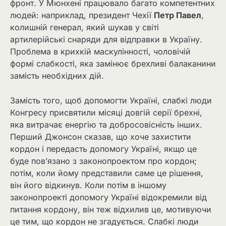
фронт. У Мюнхені працювало багато компетентних
людей: наприклад, президент Чехії
Петр Павел
,
колишній генерал, який шукав у світі
артилерійські снаряди для відправки в Україну.
Проблема в крихкій маскулінності, чоловічій
формі слабкості, яка замінює брехливі балаканини
замість необхідних дій.
Замість того, щоб допомогти Україні, слабкі люди
Конгресу присвятили місяці довгій серії брехні,
яка витрачає енергію та добросовісність інших.
Перший Джонсон сказав, що хоче захистити
кордон і передасть допомогу Україні, якщо це
буде пов’язано з законопроектом про кордон;
потім, коли йому представили саме це рішення,
він його відкинув. Коли потім в іншому
законопроекті допомогу Україні відокремили від
питання кордону, він теж відхилив це, мотивуючи
це тим, що кордон не згадується. Слабкі люди