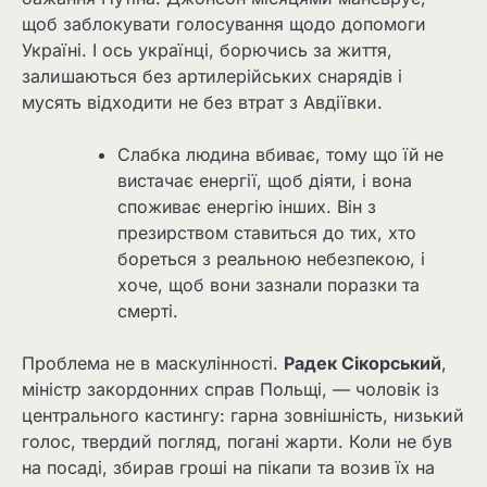
щоб заблокувати голосування щодо допомоги
Україні. І ось українці, борючись за життя,
залишаються без артилерійських снарядів і
мусять відходити не без втрат з Авдіївки.
Слабка людина вбиває, тому що їй не
вистачає енергії, щоб діяти, і вона
споживає енергію інших. Він з
презирством ставиться до тих, хто
бореться з реальною небезпекою, і
хоче, щоб вони зазнали поразки та
смерті.
Проблема не в маскулінності.
Радек Сікорський
,
міністр закордонних справ Польщі, — чоловік із
центрального кастингу: гарна зовнішність, низький
голос, твердий погляд, погані жарти. Коли не був
на посаді, збирав гроші на пікапи та возив їх на