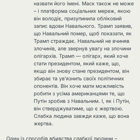
назвати його імені. Маск також не може
– і платформа соціальних мереж, якою
він володіє, призупинила обліковий
запис вдови Навального. Трамп заявив,
що Навальний помер, щоб показати, як
Трамп страждає. Навальний не вчиняв
злочинів, але звернув увагу на злочини
олігархів. Трамп — олігарх, який хоче
стати президентом, який каже, що,
якщо він знову стане президентом, він
збирає та ув’язнить своїх політичних
опонентів. Він хоче мати можливість
робити з усіма американцями те, що
Путін зробив з Навальним. І, як і Путін,
він стверджуватиме, що є жертвою.
Слабка людина завжди каже, що вона
жертва.
Один із способів вбивства слабкої людини –