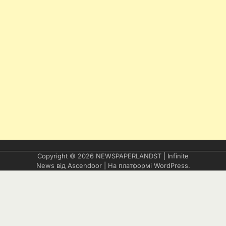
Copyright © 2026
NEWSPAPERLANDST
| Infinite
News від
Ascendoor
| На платформі
WordPress
.