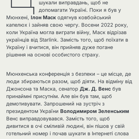
шукали виправдань, щоб не
допомагати Україні. Поки я був у
Мюнхені,
Ілон Маск
одягнув ковбойський
капелюх і зайняв свою чергу. Восени 2022 року,
коли Україна могла виграти війну, Маск відрізав
українців від Starlink. Замість того, щоб поїхати в
Україну і вчитися, він прийняв дуже погане
рішення на основі особистого страху.
Мюнхенська конференція з безпеки – це місце, де
люди збираються разом, щоб діяти. На відміну від
Джонсона та Маска, сенатор
Дж. Д. Венс
був
принаймні присутнім. Але він був там, щоб
демотивувати. Запрошений на зустріч з
президентом України
Володимиром Зеленським
Венс виправдовувався. Замість того, щоб
дивитися в очі сміливій людині, він пішов у свій
готельний номер і почав шукати в Інтернеті слова