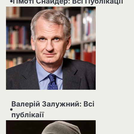
Тімоті Снайдер: Всі Публікації
Валерій Залужний: Всі
публікаії