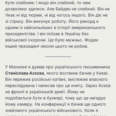
бути слабким; і якщо він слабкий, то нам
дозволено здатися. Але Байден не слабкий. Він не
тікає ні від тюрми, ні від чогось іншого. Він діє не
зі страху. Він виконує роботу. Його рекорд є
одним із найсильніших в історії американського
президентства. І він поїхав в Україну без
військової охорони. Це було мужньо. Жоден
інший президент ніколи цього не робив.
У Мюнхені я думав про українського письменника
Станіслава Асєєва
, якого востаннє бачив у Києві.
Він пережив російські катівні, вистежив власного
переслідувача і написав про це книгу. Зараз Асєєв
на фронті в українській армії. Йому не
подобається бути в бункері, тому що це нагадує
йому камеру. На конференції я бачив ще одного
знайомого українського військового. Коли я