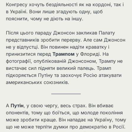
Конгресу хочуть бездіяльності як на кордоні, так і
в Україні. Вони лише згадують одну, щоб
пояснити, чому не діють на іншу.
Після цього параду Джонсон закликав Палату
представників зробити перерву. Але сам Джонсон
не у відпустці. Він повинен надіти краватку і
принизитися перед
Трампом
у Флориді. На
фотографії, опублікованій Джонсоном, Трампу не
вистачає сил підняти великий палець. Трамп
підкоряється Путіну та заохочує Росію атакувати
американських союзників.
А
Путін
, у свою чергу, весь страх. Він вбиває
опонентів, тому що боїться, що молоде покоління
може зробити краще. Він нападає на Україну, тому
що не може терпіти думки про демократію в Росії.