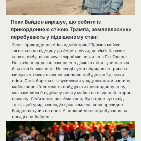
Поки Байден вирішує, що робити із
прикордонною стіною Трампа, землевласники
перебувають у підвішеному стані
Зараз прикордонна стіна адміністрації Трампа майже
тягнеться до відступу до берега річки, де сім’я Кавазос
ловить рибу, шашликує і заробляє на життя в Ріо-Гранде.
На захід нещодавно завершена ділянка стіни зупиняється
біля лінії їх власності. На сході суєта підрядників тривала
минулого тижня навколо частково побудованої ділянки
стіни. Сім’я бореться із зусиллями уряду захопити частину
майна через їх землю та побудувати прикордонну стіну,
яка залишила б відрізану решту майна на південній стороні
паркану. Сім’я каже, що, ймовірно, було одне чуття від
того, щоб уряд заволодів цією землею, коли президент
Байден вступив на пост. У перший день перебування на
посаді пан Байден…