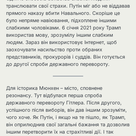
транслювати свої страхи. Путін міг або не віддавав
прямого наказу вбити Навального. Скоріше це
було непряме навіювання, підхоплене іншими
слабкими чоловіками. 6 січня 2021 року Трамп
використав мову, зрозумілу іншим слабким
людям. Зараз він використовує Інтернет, щоб
заохочувати насильство проти обраних
представників, прокурорів і суддів. Він готується
до другої спроби державного перевороту.
Для історика Мюнхен – місто, сповнене
резонансу. Тут відбулася перша спроба
державного перевороту Гітлера. Після другого,
успішного після виборів, він дав іншим зрозуміти,
чого хоче. Як Путін, і якщо на те пішло, як Трамп,
він оприлюднив свої загальні бажання та дозволив
іншим перетворити їх на страхітливі дії. І так