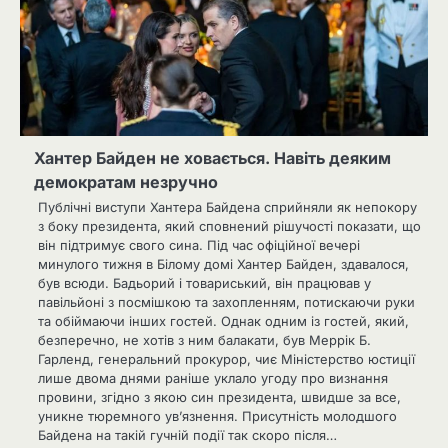
Хантер Байден не ховається. Навіть деяким
демократам незручно
Публічні виступи Хантера Байдена сприйняли як непокору
з боку президента, який сповнений рішучості показати, що
він підтримує свого сина. Під час офіційної вечері
минулого тижня в Білому домі Хантер Байден, здавалося,
був всюди. Бадьорий і товариський, він працював у
павільйоні з посмішкою та захопленням, потискаючи руки
та обіймаючи інших гостей. Однак одним із гостей, який,
безперечно, не хотів з ним балакати, був Меррік Б.
Гарленд, генеральний прокурор, чиє Міністерство юстиції
лише двома днями раніше уклало угоду про визнання
провини, згідно з якою син президента, швидше за все,
уникне тюремного ув’язнення. Присутність молодшого
Байдена на такій гучній події так скоро після…