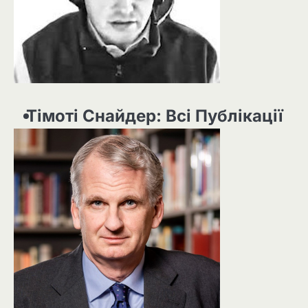
Тімоті Снайдер: Всі Публікації