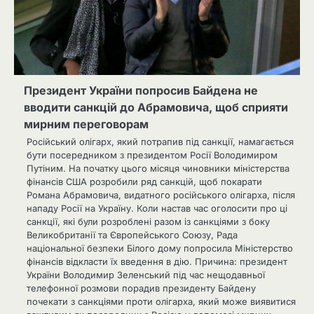
Президент України попросив Байдена не
вводити санкцій до Абрамовича, щоб сприяти
мирним переговорам
Російський олігарх, який потрапив під санкції, намагається
бути посередником з президентом Росії Володимиром
Путіним. На початку цього місяця чиновники міністерства
фінансів США розробили ряд санкцій, щоб покарати
Романа Абрамовича, видатного російського олігарха, після
нападу Росії на Україну. Коли настав час оголосити про ці
санкції, які були розроблені разом із санкціями з боку
Великобританії та Європейського Союзу, Рада
національної безпеки Білого дому попросила Міністерство
фінансів відкласти їх введення в дію. Причина: президент
України Володимир Зеленський під час нещодавньої
телефонної розмови порадив президенту Байдену
почекати з санкціями проти олігарха, який може виявитися