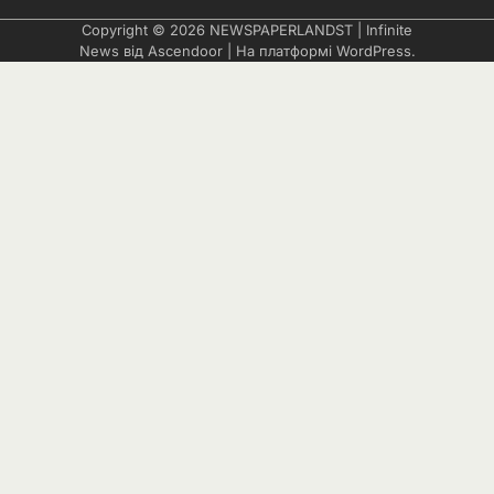
Copyright © 2026
NEWSPAPERLANDST
| Infinite
News від
Ascendoor
| На платформі
WordPress
.