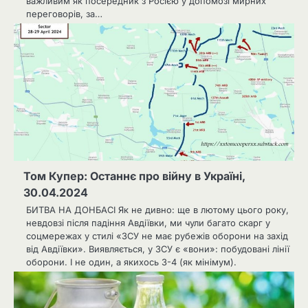
важливим як посередник з Росією у допомозі мирних
переговорів, за…
Том Купер: Останнє про війну в Україні,
30.04.2024
БИТВА НА ДОНБАСІ Як не дивно: ще в лютому цього року,
невдовзі після падіння Авдіївки, ми чули багато скарг у
соцмережах у стилі «ЗСУ не має рубежів оборони на захід
від Авдіївки». Виявляється, у ЗСУ є «вони»: побудовані лінії
оборони. І не один, а якихось 3-4 (як мінімум).