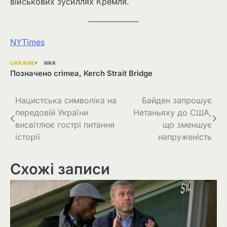
військових зусиллях Кремля.
NYTimes
UKRAINE
WAR
Позначено
crimea
,
Kerch Strait Bridge
Навігація
Нацистська символіка на
Байден запрошує
передовій України
Нетаньяху до США,
записів
висвітлює гострі питання
що зменшує
історії
напруженість
Схожі записи