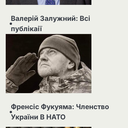
Валерій Залужний: Всі
публікаії
Френсіс Фукуяма: Членство
України В НАТО