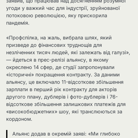
заявив, що працював над досягненням розумної
угоди у важкий час для індустрії, зруйнованої
потоковою революцією, яку прискорила
пандемія.
«Профспілка, на жаль, вибрала шлях, який
призведе до фінансових труднощів для
незліченних тисяч людей, які залежать від галузі»,
— йдеться в прес-релізі альянсу, в якому
окреслено 14 сфер, де студії запропонували
«історичні» покращення контракту. За даними
альянсу, це включало 11-відсоткове збільшення
зарплати в перший рік контракту для акторів
другого плану, дублерів і фото-дублерів і 76-
відсоткове збільшення залишкових платежів для
«високобюджетних» шоу, які транслюються за
кордоном.
Альянс додав в окремій заяві: «Ми глибоко