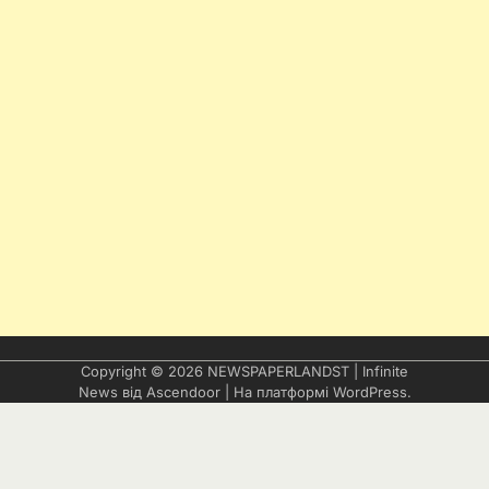
Copyright © 2026
NEWSPAPERLANDST
| Infinite
News від
Ascendoor
| На платформі
WordPress
.