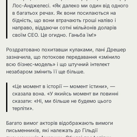
Лос-Анджелесі. «Як далеко ми один від одного
в багатьох речах. Як вони посилаються на
бідність, що вони втрачають гроші наліво і
направо, віддаючи сотні мільйонів доларів
своїм CEO. Це огидно. Ганьба їм!»
Роздратовано похитавши кулаками, пані Дрешер
зазначила, що потокове передавання «змінило
всю бізнес-модель» і що штучний інтелект
незабаром змінить її ще більше.
«Це момент в історії — момент істини», —
сказала вона. «У якийсь момент ви повинні
сказати: «Ні, ми більше не будемо цього
терпіти».
Багато вимог акторів відображають вимоги
письменників, які належать до Гільдії