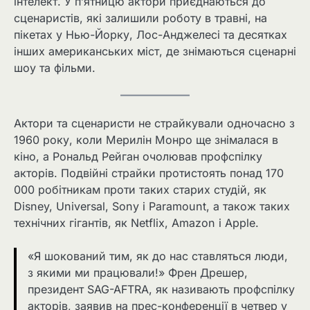
інтелект. У п’ятницю актори приєднаються до
сценаристів, які залишили роботу в травні, на
пікетах у Нью-Йорку, Лос-Анджелесі та десятках
інших американських міст, де знімаються сценарні
шоу та фільми.
Актори та сценаристи не страйкували одночасно з
1960 року, коли Мерилін Монро ще знімалася в
кіно, а Рональд Рейган очолював профспілку
акторів. Подвійні страйки протистоять понад 170
000 робітникам проти таких старих студій, як
Disney, Universal, Sony і Paramount, а також таких
технічних гігантів, як Netflix, Amazon і Apple.
«Я шокований тим, як до нас ставляться люди,
з якими ми працювали!» Френ Дрешер,
президент SAG-AFTRA, як називають профспілку
акторів, заявив на прес-конференції в четвер у