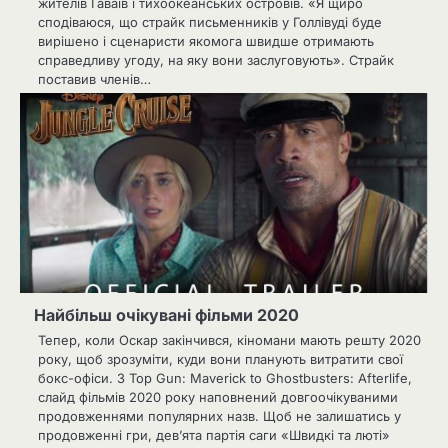
жителів Гаваїв і тихоокеанських островів. «Я щиро
сподіваюся, що страйк письменників у Голлівуді буде
вирішено і сценаристи якомога швидше отримають
справедливу угоду, на яку вони заслуговують». Страйк
поставив членів…
Найбільш очікувані фільми 2020
Тепер, коли Оскар закінчився, кіномани мають решту 2020
року, щоб зрозуміти, куди вони планують витратити свої
бокс-офіси. З Top Gun: Maverick to Ghostbusters: Afterlife,
слайд фільмів 2020 року наповнений довгоочікуваними
продовженнями популярних назв. Щоб не залишатись у
продовженні гри, дев’ята партія саги «Швидкі та люті»