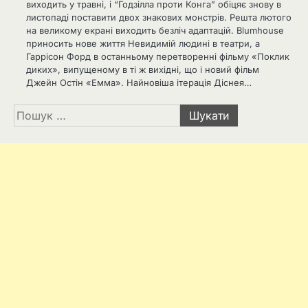
виходить у травні, і “Годзілла проти Конга” обіцяє знову в
листопаді поставити двох знакових монстрів. Решта лютого
на великому екрані виходить безліч адаптацій. Blumhouse
приносить нове життя Невидимій людині в театри, а
Гаррісон Форд в останньому перетворенні фільму «Поклик
диких», випущеному в ті ж вихідні, що і новий фільм
Джейн Остін «Емма». Найновіша ітерація Діснея…
Пошук: