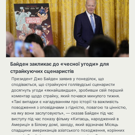
Байден закликає до «чесної угоди» для
страйкуючих сценаристів
Президент Джо Байден заявив у понеділок, що
сподівається, що страйкуючі голлівудські сценаристи
досягнуть угоди «якнайшвидше», зробивши свій перший
коментар щодо страйку, який почався минулого тижня.
«Такі випадки є нагадуванням про історії та важливість
поводження з оповідачами з гідністю, повагою та цінністю,
на яку вони заслуговують», — сказав Байден під час
виступу під час показу фільму «Китаєць, народжений в
Америці» в Білому домі, заходу, який відзначає Місяць
спадщини американців азіатського походження, корінних