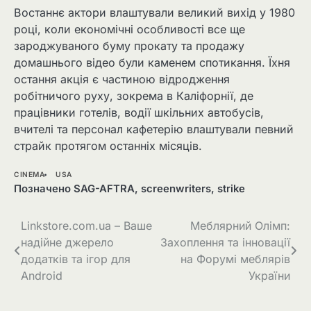
Востаннє актори влаштували великий вихід у 1980
році, коли економічні особливості все ще
зароджуваного буму прокату та продажу
домашнього відео були каменем спотикання. Їхня
остання акція є частиною відродження
робітничого руху, зокрема в Каліфорнії, де
працівники готелів, водії шкільних автобусів,
вчителі та персонал кафетерію влаштували певний
страйк протягом останніх місяців.
CINEMA
USA
Позначено
SAG-AFTRA
,
screenwriters
,
strike
Навігація
Linkstore.com.ua – Ваше
Меблярний Олімп:
надійне джерело
Захоплення та інновації
записів
додатків та ігор для
на Форумі меблярів
Android
України