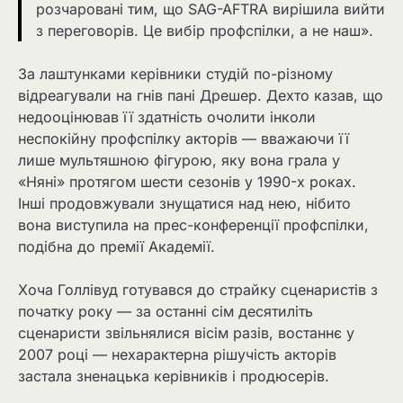
розчаровані тим, що SAG-AFTRA вирішила вийти
з переговорів. Це вибір профспілки, а не наш».
За лаштунками керівники студій по-різному
відреагували на гнів пані Дрешер. Дехто казав, що
недооцінював її здатність очолити інколи
неспокійну профспілку акторів — вважаючи її
лише мультяшною фігурою, яку вона грала у
«Няні» протягом шести сезонів у 1990-х роках.
Інші продовжували знущатися над нею, нібито
вона виступила на прес-конференції профспілки,
подібна до премії Академії.
Хоча Голлівуд готувався до страйку сценаристів з
початку року — за останні сім десятиліть
сценаристи звільнялися вісім разів, востаннє у
2007 році — нехарактерна рішучість акторів
застала зненацька керівників і продюсерів.