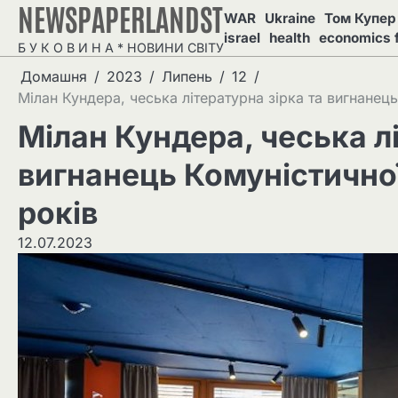
NEWSPAPERLANDST
Перейти
WAR
Ukraine
Том Купер 
до
israel
health
economics 
Б У К О В И Н А * НОВИНИ СВІТУ
вмісту
Домашня
2023
Липень
12
Мілан Кундера, чеська літературна зірка та вигнанець 
Мілан Кундера, чеська лі
вигнанець Комуністичної 
років
12.07.2023