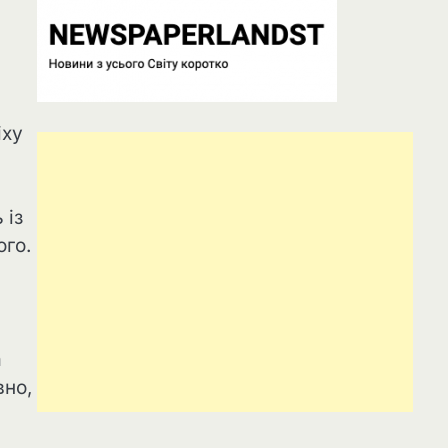
іху
 із
ого.
а
вно,