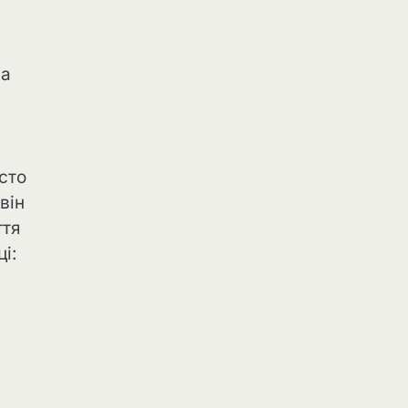
ша
сто
він
ття
і: