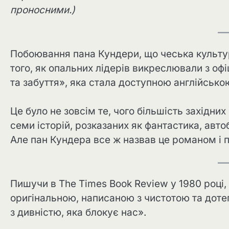
проносними.)
Побоювання пана Кундери, що чеська культу
того, як опальних лідерів викреслювали з оф
та забуття», яка стала доступною англійсько
Це було не зовсім те, чого більшість західних
семи історій, розказаних як фантастика, авто
Але пан Кундера все ж назвав це романом і п
Пишучи в The Times Book Review у 1980 році,
оригінальною, написаною з чистотою та доте
з дивністю, яка блокує нас».