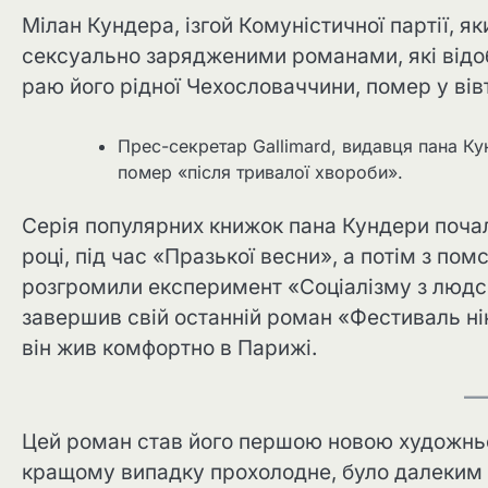
Мілан Кундера, ізгой Комуністичної партії, я
сексуально зарядженими романами, які відо
раю його рідної Чехословаччини, помер у вів
Прес-секретар Gallimard, видавця пана Ку
помер «після тривалої хвороби».
Серія популярних книжок пана Кундери почал
році, під час «Празької весни», а потім з пом
розгромили експеримент «Соціалізму з людсь
завершив свій останній роман «Фестиваль нік
він жив комфортно в Парижі.
Цей роман став його першою новою художньою
кращому випадку прохолодне, було далеким в