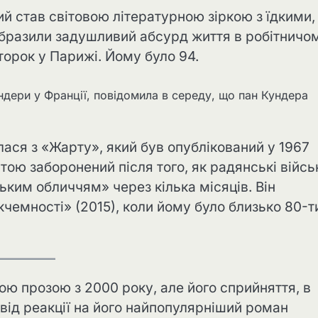
кий став світовою літературною зіркою з їдкими,
бразили задушливий абсурд життя в робітничо
торок у Парижі. Йому було 94.
ндери у Франції, повідомила в середу, що пан Кундера
ася з «Жарту», який був опублікований у 1967
стою заборонений після того, як радянські війсь
ким обличчям» через кілька місяців. Він
чемності» (2015), коли йому було близько 80-ти
 прозою з 2000 року, але його сприйняття, в
ід реакції на його найпопулярніший роман