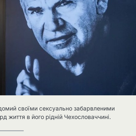
відомий своїми сексуально забарвленими
д життя в його рідній Чехословаччині.