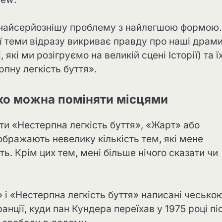
найсерйознішу проблему з найлегшою формою.
 теми відразу викриває правду про наші драми 
які ми розігруємо на великій сцені Історії) та ї
пну легкість буття».
егко можна поміняти місцями
ти «Нестерпна легкість буття», «Жарт» або
ображають невелику кількість тем, які мене
ь. Крім цих тем, мені більше нічого сказати чи
» і «Нестерпна легкість буття» написані чесько
анції, куди пан Кундера переїхав у 1975 році пі