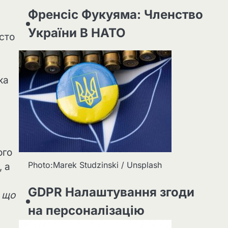
Френсіс Фукуяма: Членство
України В НАТО
сто
ка
ого
Photo:Marek Studzinski / Unsplash
, а
GDPR Налаштування згоди
, що
на персоналізацію