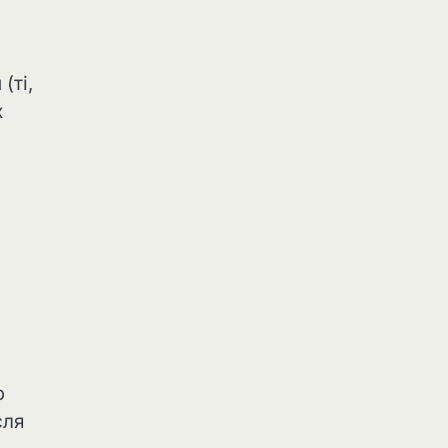
(ті,
х
ю
сля