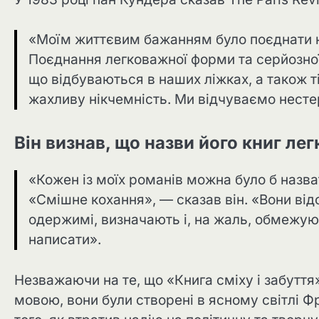
«Моїм життєвим бажанням було поєднати 
Поєднання легковажної форми та серйозної
що відбуваються в наших ліжках, а також ті, 
жахливу нікчемність. Ми відчуваємо нестер
Він визнав, що назви його книг л
«Кожен із моїх романів можна було б назва
«Смішне кохання», — сказав він. «Вони від
одержимі, визначають і, на жаль, обмежуют
написати».
Незважаючи на те, що «Книга сміху і забуття
мовою, вони були створені в ясному світлі Фр