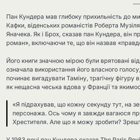
Пан Кундера мав глибоку прихильність до ми
Кафки, віденських романістів Роберта Музіл
Яначека. Як і Брох, сказав пан Кундера, він п
роман», включаючи те, що він назвав «правд
Його книги значною мірою були врятовані від
означала використання його власного голосу
починає вигадувати Таміну, трагічну фігуру в
як нещасна чеська вдова у Франції та якимос
«Я підрахував, що кожну секунду тут, на з
персонажа. Ось чому я завжди вагаюся пр
Хрестителя. Але що я можу зробити? Зрешт
У 1983 році пан Кундера сказав The Paris Rev