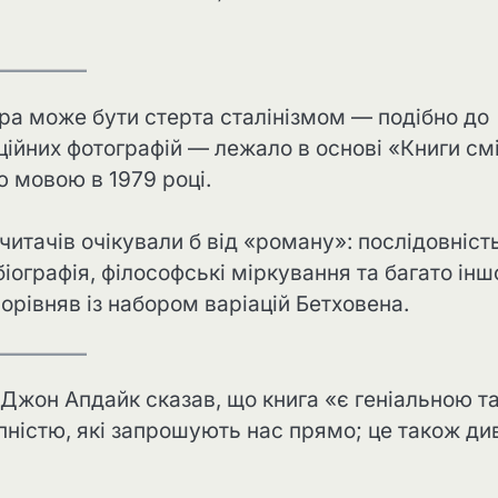
ра може бути стерта сталінізмом — подібно до
іційних фотографій — лежало в основі «Книги см
ю мовою в 1979 році.
 читачів очікували б від «роману»: послідовність
біографія, філософські міркування та багато інш
орівняв із набором варіацій Бетховена.
 Джон Апдайк сказав, що книга «є геніальною т
пністю, які запрошують нас прямо; це також ди