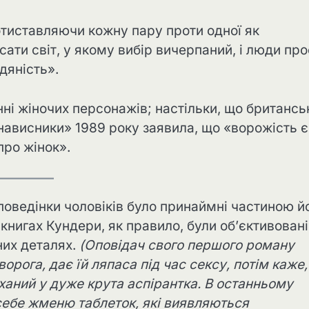
отиставляючи кожну пару проти одної як
сати світ, у якому вибір вичерпаний, і люди про
дяність».
ні жіночих персонажів; настільки, що британсь
нависники» 1989 року заявила, що «ворожість є
про жінок».
поведінки чоловіків було принаймні частиною й
 книгах Кундери, як правило, були об’єктивовані
них деталях.
(Оповідач свого першого роману
рога, дає їй ляпаса під час сексу, потім каже
коханий у дуже крута аспірантка. В останньому
себе жменю таблеток, які виявляються