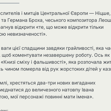
слителів і митців Центральної Європи — Ніцше,
я та Германа Броха, чеського композитора Лео
рагнув відкрити «те, що може відкрити тільки
ою невизначеності».
 ваги цієї спадщини завдяки грайливості, яка ча
, щоб коментувати незавершену роботу. Ось як 
 «Книзі сміху і фальшивості», яка розпочала жи
ь чином померла від рук жорстоких дітей у казц
емлі, хрестяться два-три нових вигаданих
иєднатися до величезного натовпу Івана
ою, мої персонажі повинні мати імена».
iew: