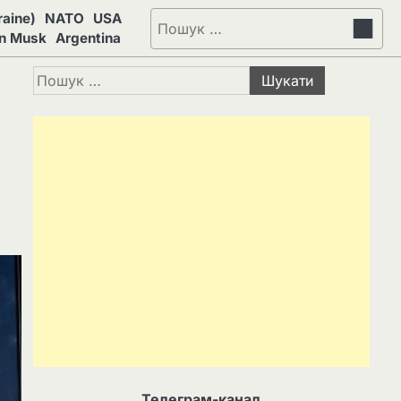
aine)
NATO
USA
Пошук:
on Musk
Argentina
Пошук:
Телеграм-канал