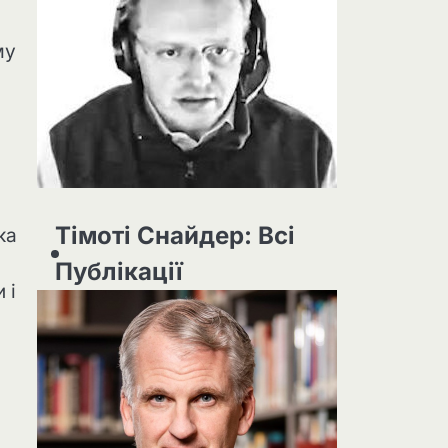
му
Тімоті Снайдер: Всі
ка
Публікації
 і