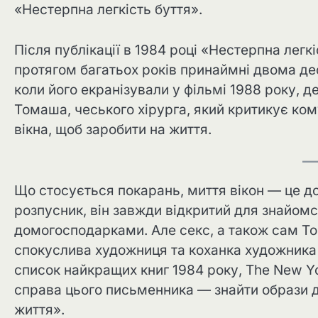
«Нестерпна легкість буття».
Після публікації в 1984 році «Нестерпна лег
протягом багатьох років принаймні двома де
коли його екранізували у фільмі 1988 року, д
Томаша, чеського хірурга, який критикує ком
вікна, щоб заробити на життя.
Що стосується покарань, миття вікон — це д
розпусник, він завжди відкритий для знайом
домогосподарками. Але секс, а також сам Том
спокуслива художниця та коханка художника 
список найкращих книг 1984 року, The New Y
справа цього письменника — знайти образи для
життя».