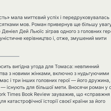
кість» мала миттєвий успіх і передруковувалась
сятками мов. Роман привернув ще більшу увагу
е Деніел Дей Льюїс зіграв одного з головних гер
уністичне керівництво і, отже, змушений мити
осить вигідна угода для Томаса: невпинний
ства з новими жінками, включно з нудьгуючими
ас і три інших головних герої — його дружина,
— існують для більшої мети. Вносячи роман у с
ork Times Book Review зауважив, що «справжня
 катастрофічної історії своєї країни за його