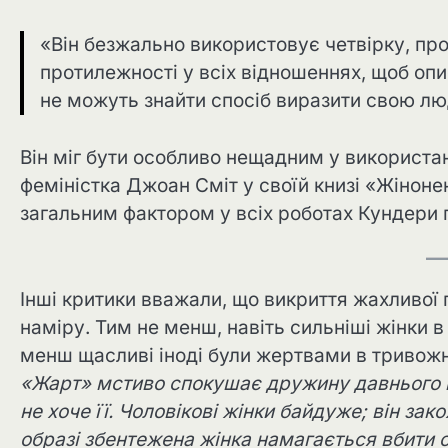
«Він безжально використовує четвірку, пр
протилежності у всіх відношеннях, щоб опи
не можуть знайти спосіб виразити свою лю
Він міг бути особливо нещадним у використан
феміністка Джоан Сміт у своїй книзі «Жіноне
загальним фактором у всіх роботах Кундери 
Інші критики вважали, що викриття жахливої 
наміру. Тим не менш, навіть сильніші жінки в
менш щасливі іноді були жертвами в тривож
«Жарт» мстиво спокушає дружину давнього во
не хоче її. Чоловікові жінки байдуже; він за
образі збентежена жінка намагається вбити 