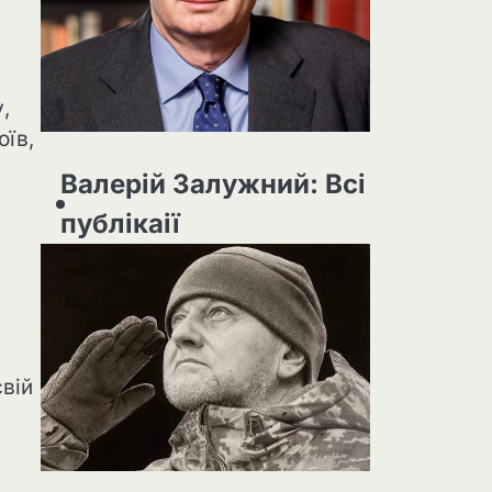
,
оїв,
Валерій Залужний: Всі
публікаії
вій