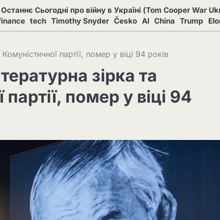
Останнє Сьогодні про війну в Україні (Tom Cooper War Ukr
finance
tech
Timothy Snyder
Česko
AI
China
Trump
El
Комуністичної партії, помер у віці 94 років
тературна зірка та
партії, помер у віці 94