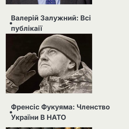
Валерій Залужний: Всі
публікаії
Френсіс Фукуяма: Членство
України В НАТО