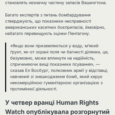
становлять незначну частину запасів Вашингтона.
Багато експертів з питань бомбардування
стверджують, що показники несправності
американських касетних боєприпасів, ймовірно,
набагато перевищують оцінки Пентагону.
«Якщо вони приземляються у воду, м’який
ґрунт, як-от зорані поля чи багнисті ділянки, це,
безумовно, може вплинути на надійність,
спричиняючи вищі показники псування», —
сказав Ел Восбург, полковник армії у відставці,
навчений зі знешкодження бомб, який керує
некомерційною гуманітарною організацією з
протимінної діяльності.
У четвер вранці Human Rights
Watch опублікувала розгорнутий