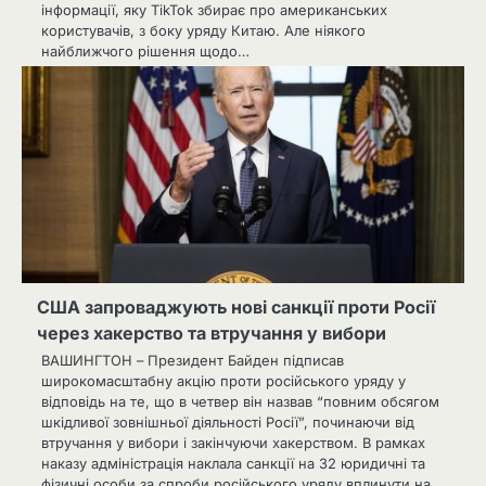
інформації, яку TikTok збирає про американських
користувачів, з боку уряду Китаю. Але ніякого
найближчого рішення щодо…
США запроваджують нові санкції проти Росії
через хакерство та втручання у вибори
ВАШИНГТОН – Президент Байден підписав
широкомасштабну акцію проти російського уряду у
відповідь на те, що в четвер він назвав “повним обсягом
шкідливої ​​зовнішньої діяльності Росії”, починаючи від
втручання у вибори і закінчуючи хакерством. В рамках
наказу адміністрація наклала санкції на 32 юридичні та
фізичні особи за спроби російського уряду вплинути на