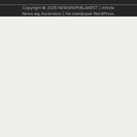
Copyright © 2026
NEWSPAPERLANDST
| Infinite
News від
Ascendoor
| На платформі
WordPress
.