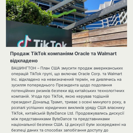
Продаж TikTok компаніям Oracle та Walmart
відкладено
ВАШИНГТОН – План США змусити продаж американських
операцій TikTok групі, що включає Oracle Corp. та Walmart
Inc. відкладено на невизначений термін, не дивлячись на
зусилля попереднього Президента щодо подолання
потенційних ризиків безпеки від китайських технологічних
компаній. Угода про TikTok, якою керував тодішній
президент Дональд Трамп, триває з осені минулого року, в
розпалі успішних юридичних викликів уряду США власнику
TikTok, китайській ByteDance Ltd. Продовжувались дискусії
між представниками ByteDance та представниками
національної безпеки США. Ці дискусії були зосереджені на
безпеці даних та способах запобігання доступу до