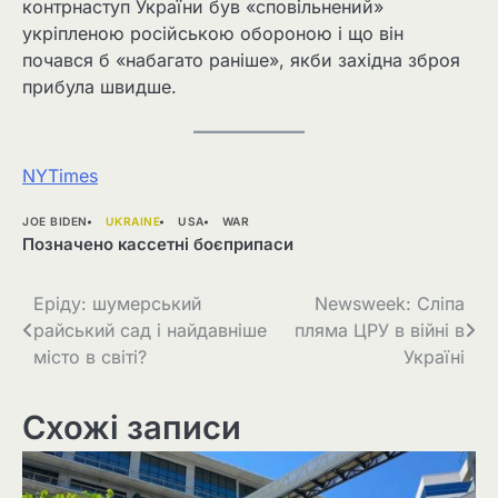
контрнаступ України був «сповільнений»
укріпленою російською обороною і що він
почався б «набагато раніше», якби західна зброя
прибула швидше.
NYTimes
JOE BIDEN
UKRAINE
USA
WAR
Позначено
кассетні боєприпаси
Навігація
Еріду: шумерський
Newsweek: Сліпа
райський сад і найдавніше
пляма ЦРУ в війні в
записів
місто в світі?
Україні
Схожі записи