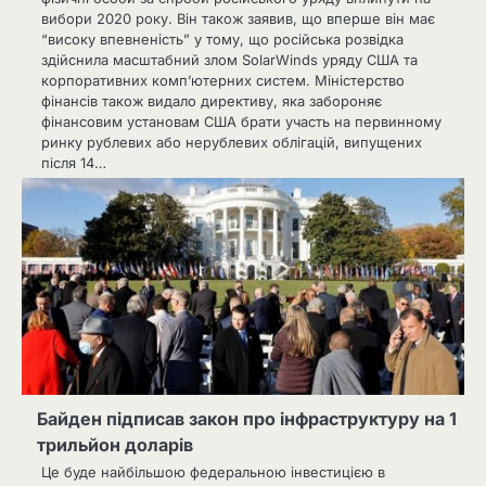
вибори 2020 року. Він також заявив, що вперше він має
“високу впевненість” у тому, що російська розвідка
здійснила масштабний злом SolarWinds уряду США та
корпоративних комп’ютерних систем. Міністерство
фінансів також видало директиву, яка забороняє
фінансовим установам США брати участь на первинному
ринку рублевих або нерублевих облігацій, випущених
після 14…
Байден підписав закон про інфраструктуру на 1
трильйон доларів
Це буде найбільшою федеральною інвестицією в