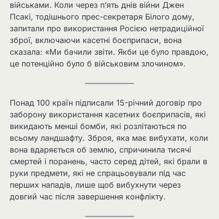
військами. Коли через п’ять днів війни Джен
Псакі, тодішнього прес-секретаря Білого дому,
запитали про використання Росією нетрадиційної
зброї, включаючи касетні боєприпаси, вона
сказала: «Ми бачили звіти. Якби це було правдою,
це потенційно було б військовим злочином».
Понад 100 країн підписали 15-річний договір про
заборону використання касетних боєприпасів, які
викидають менші бомби, які розлітаються по
всьому ландшафту. Зброя, яка має вибухати, коли
вона вдаряється об землю, спричинила тисячі
смертей і поранень, часто серед дітей, які брали в
руки предмети, які не спрацьовували під час
перших нападів, лише щоб вибухнути через
довгий час після завершення конфлікту.