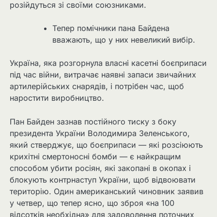
розійдуться зі своїми союзниками.
Тепер помічники пана Байдена
вважають, що у них невеликий вибір.
Україна, яка розгорнула власні касетні боєприпаси
під час війни, витрачає наявні запаси звичайних
артилерійських снарядів, і потрібен час, щоб
наростити виробництво.
Пан Байден зазнав постійного тиску з боку
президента України Володимира Зеленського,
який стверджує, що боєприпаси — які розсіюють
крихітні смертоносні бомби — є найкращим
способом убити росіян, які закопані в окопах і
блокують контрнаступ України, щоб відвоювати
територію. Один американський чиновник заявив
у четвер, що тепер ясно, що зброя «на 100
відсотків необхідна» для задоволення поточних