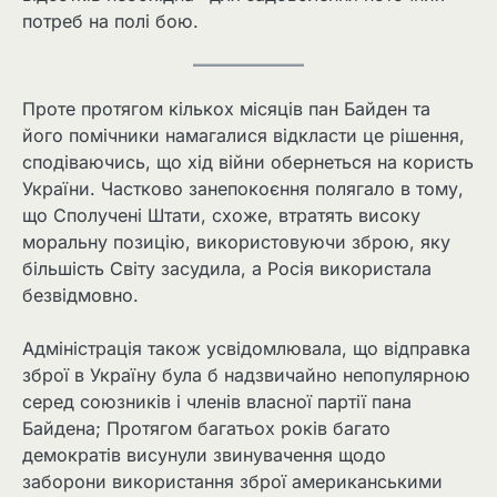
потреб на полі бою.
Проте протягом кількох місяців пан Байден та
його помічники намагалися відкласти це рішення,
сподіваючись, що хід війни обернеться на користь
України. Частково занепокоєння полягало в тому,
що Сполучені Штати, схоже, втратять високу
моральну позицію, використовуючи зброю, яку
більшість Світу засудила, а Росія використала
безвідмовно.
Адміністрація також усвідомлювала, що відправка
зброї в Україну була б надзвичайно непопулярною
серед союзників і членів власної партії пана
Байдена; Протягом багатьох років багато
демократів висунули звинувачення щодо
заборони використання зброї американськими