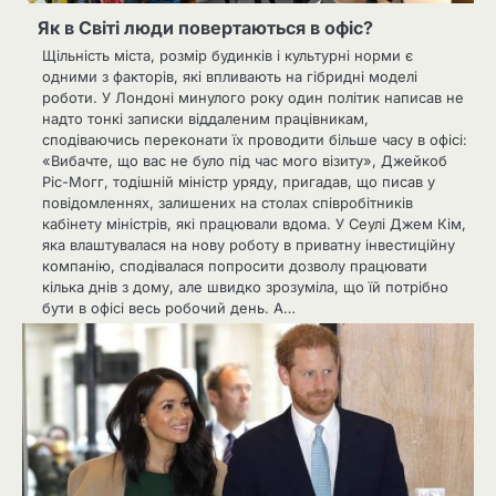
Як в Світі люди повертаються в офіс?
Щільність міста, розмір будинків і культурні норми є
одними з факторів, які впливають на гібридні моделі
роботи. У Лондоні минулого року один політик написав не
надто тонкі записки віддаленим працівникам,
сподіваючись переконати їх проводити більше часу в офісі:
«Вибачте, що вас не було під час мого візиту», Джейкоб
Ріс-Могг, тодішній міністр уряду, пригадав, що писав у
повідомленнях, залишених на столах співробітників
кабінету міністрів, які працювали вдома. У Сеулі Джем Кім,
яка влаштувалася на нову роботу в приватну інвестиційну
компанію, сподівалася попросити дозволу працювати
кілька днів з дому, але швидко зрозуміла, що їй потрібно
бути в офісі весь робочий день. А…