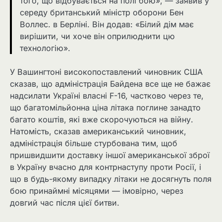
того, що відбувається на полі бою», — заявив у
середу британський міністр оборони Бен
Воллес. в Берліні. Він додав: «Білий дім має
вирішити, чи хоче він оприлюднити цю
технологію».
У Вашингтоні високопоставлений чиновник США
сказав, що адміністрація Байдена все ще не бажає
надсилати Україні власні F-16, частково через те,
що багатомільйонна ціна літака поглине занадто
багато коштів, які вже скорочуються на війну.
Натомість, сказав американський чиновник,
адміністрація більше стурбована тим, щоб
пришвидшити доставку іншої американської зброї
в Україну вчасно для контрнаступу проти Росії, і
що в будь-якому випадку літаки не досягнуть поля
бою принаймні місяцями — імовірно, через
довгий час після цієї битви.