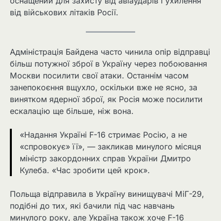
оснащений для захисту від авіаударів і ухилення
від військових літаків Росії.
Адміністрація Байдена часто чинила опір відправці
більш потужної зброї в Україну через побоювання
Москви посилити свої атаки. Останнім часом
занепокоєння вщухло, оскільки вже не ясно, за
винятком ядерної зброї, як Росія може посилити
ескалацію ще більше, ніж вона.
«Надання Україні F-16 стримає Росію, а не
«спровокує» її», — закликав минулого місяця
міністр закордонних справ України Дмитро
Кулеба. «Час зробити цей крок».
Польща відправила в Україну винищувачі МіГ-29,
подібні до тих, які бачили під час навчань
минулого року, але Україна також хоче F-16