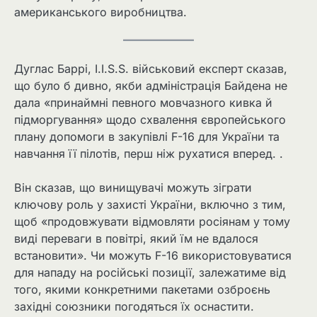
американського виробництва.
Дуглас Баррі, I.I.S.S. військовий експерт сказав,
що було б дивно, якби адміністрація Байдена не
дала «принаймні певного мовчазного кивка й
підморгування» щодо схвалення європейського
плану допомоги в закупівлі F-16 для України та
навчання її пілотів, перш ніж рухатися вперед. .
Він сказав, що винищувачі можуть зіграти
ключову роль у захисті України, включно з тим,
щоб «продовжувати відмовляти росіянам у тому
виді переваги в повітрі, який їм не вдалося
встановити». Чи можуть F-16 використовуватися
для нападу на російські позиції, залежатиме від
того, якими конкретними пакетами озброєнь
західні союзники погодяться їх оснастити.