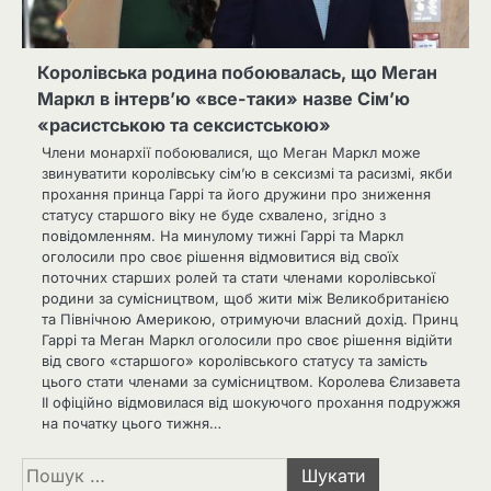
Королівська родина побоювалась, що Меган
Маркл в інтерв’ю «все-таки» назве Сім’ю
«расистською та сексистською»
Члени монархії побоювалися, що Меган Маркл може
звинуватити королівську сім’ю в сексизмі та расизмі, якби
прохання принца Гаррі та його дружини про зниження
статусу старшого віку не буде схвалено, згідно з
повідомленням. На минулому тижні Гаррі та Маркл
оголосили про своє рішення відмовитися від своїх
поточних старших ролей та стати членами королівської
родини за сумісництвом, щоб жити між Великобританією
та Північною Америкою, отримуючи власний дохід. Принц
Гаррі та Меган Маркл оголосили про своє рішення відійти
від свого «старшого» королівського статусу та замість
цього стати членами за сумісництвом. Королева Єлизавета
II офіційно відмовилася від шокуючого прохання подружжя
на початку цього тижня…
Пошук: