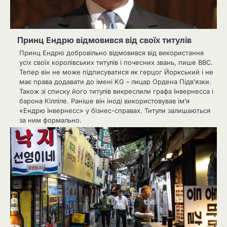
Принц Ендрю відмовився від своїх титулів
Принц Ендрю добровільно відмовився від використання
усіх своїх королівських титулів і почесних звань, пише BBC.
Тепер він не може підписуватися як герцог Йоркський і не
має права додавати до імені KG – лицар Ордена Підвʼязки.
Також зі списку його титулів викреслили графа Інвернесса і
барона Кілліле. Раніше він іноді використовував ім’я
«Ендрю Інвернесс» у бізнес-справах. Титули залишаються
за ним формально.