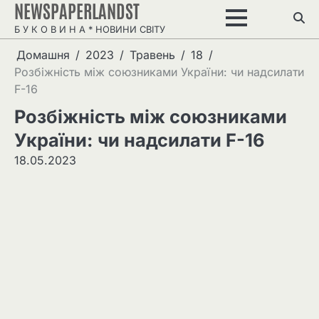
NEWSPAPERLANDST
Перейти
до
Б У К О В И Н А * НОВИНИ СВІТУ
вмісту
Домашня
2023
Травень
18
Розбіжність між союзниками України: чи надсилати
F-16
Розбіжність між союзниками
України: чи надсилати F-16
18.05.2023