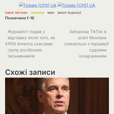
GREAT BRITAIN
UKRAINE
WAR
ВИБІР РЕДАКЦІЇ
Позначено
f-16
Навігація
Журналіст подав у
Заборона TikTok в
відставку після того, як
штаті Монтана
записів
PEN America скасував
стикається з першим
групу російських
судовим
письменників
оскарженням
Схожі записи