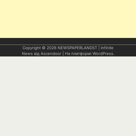
Copyright © 2026
NEWSPAPERLANDST
| Infinite
News від
Ascendoor
| На платформі
WordPress
.