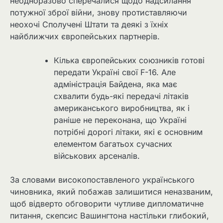
неодноразово сперечалися щодо надсилання
потужної зброї війни, знову протиставляючи
неохочі Сполучені Штати та деякі з їхніх
найближчих європейських партнерів.
Кілька європейських союзників готові
передати Україні свої F-16. Але
адміністрація Байдена, яка має
схвалити будь-які передачі літаків
американського виробництва, як і
раніше не переконана, що Україні
потрібні дорогі літаки, які є основним
елементом багатьох сучасних
військових арсеналів.
За словами високопоставленого українського
чиновника, який побажав залишитися неназваним,
щоб відверто обговорити чутливе дипломатичне
питання, скепсис Вашингтона настільки глибокий,