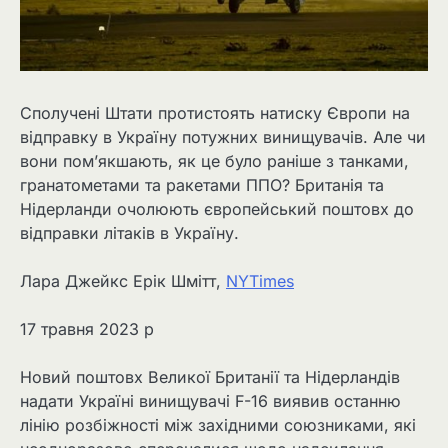
Сполучені Штати протистоять натиску Європи на
відправку в Україну потужних винищувачів. Але чи
вони пом’якшають, як це було раніше з танками,
гранатометами та ракетами ППО? Британія та
Нідерланди очолюють європейський поштовх до
відправки літаків в Україну.
Лара Джейкс Ерік Шмітт,
NYTimes
17 травня 2023 р
Новий поштовх Великої Британії та Нідерландів
надати Україні винищувачі F-16 виявив останню
лінію розбіжності між західними союзниками, які