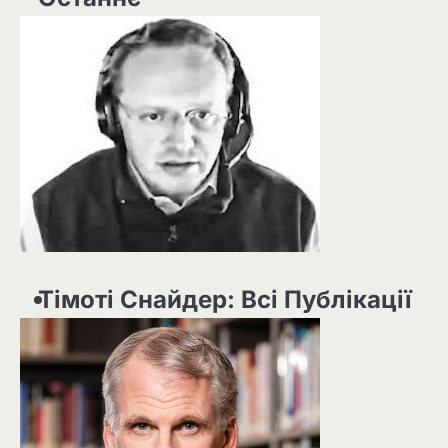
Тімоті Снайдер: Всі Публікації