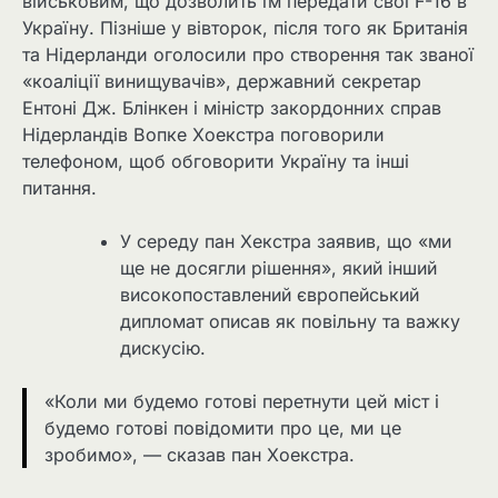
військовим, що дозволить їм передати свої F-16 в
Україну. Пізніше у вівторок, після того як Британія
та Нідерланди оголосили про створення так званої
«коаліції винищувачів», державний секретар
Ентоні Дж. Блінкен і міністр закордонних справ
Нідерландів Вопке Хоекстра поговорили
телефоном, щоб обговорити Україну та інші
питання.
У середу пан Хекстра заявив, що «ми
ще не досягли рішення», який інший
високопоставлений європейський
дипломат описав як повільну та важку
дискусію.
«Коли ми будемо готові перетнути цей міст і
будемо готові повідомити про це, ми це
зробимо», — сказав пан Хоекстра.