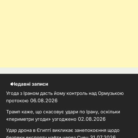
Недавні записи
Угода з Іраном дасть йому контроль над Ормузькою
06.08.2026
протокою
Трамп каже, що скасовує удари по Ірану, оскільки
02.08.2026
«периметри угоди» узгоджено
Удар дрона в Єгипті викликає занепокоєння щодо
31.07.2026
безпеки експорту нафти через Суец