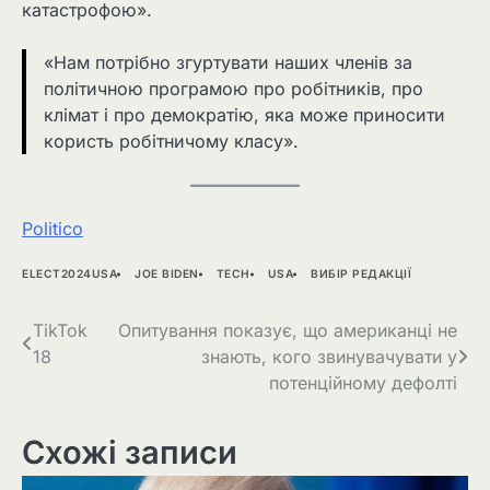
катастрофою».
«Нам потрібно згуртувати наших членів за
політичною програмою про робітників, про
клімат і про демократію, яка може приносити
користь робітничому класу».
Politico
ELECT2024USA
JOE BIDEN
TECH
USA
ВИБІР РЕДАКЦІЇ
Навігація
TikTok
Опитування показує, що американці не
18
знають, кого звинувачувати у
записів
потенційному дефолті
Схожі записи