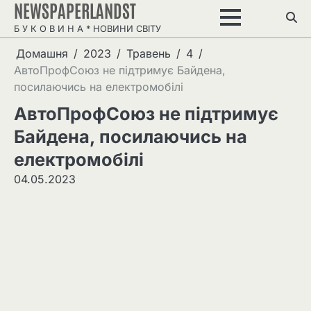
NEWSPAPERLANDST
Перейти
до
Б У К О В И Н А * НОВИНИ СВІТУ
вмісту
Домашня
2023
Травень
4
АвтоПрофСоюз не підтримує Байдена,
посилаючись на електромобілі
АвтоПрофСоюз не підтримує
Байдена, посилаючись на
електромобілі
04.05.2023