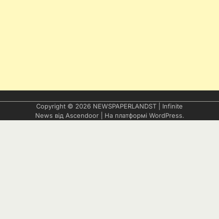
Copyright © 2026
NEWSPAPERLANDST
| Infinite
News від
Ascendoor
| На платформі
WordPress
.