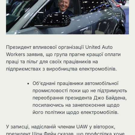
Президент впливової організації United Auto
Workers заявив, що група прагне кращої оплати
праці та пільг для своїх працівників на
підприємствах з виробництва електромобілів.
Об’єднані працівники автомобільної
промисловості поки що не підтримують
переобрання президента Джо Байдена,
посилаючись на занепокоєння щодо
його політики щодо електромобілів.
У записці, надісланій членам UAW у вівторок,
президент Шон Фейн сказав, що профспілка хоче,