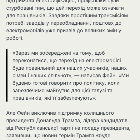
підтримали електрифікацію, профспілки були
стурбовані тим, що цей перехід може означати
для працівників. Завдяки простішим трансмісіям і
потребі заводів у переобладнанні, поштовх до
електромобілів уже призвів до великих змін у
роботі.
«Зараз ми зосереджені на тому, щоб
переконатися, що перехід на електромобілі
буде правильний для наших учасників, наших
сімей і наших спільнот», — написав Фейн. «Ми
будемо готові говорити про політику, коли
забезпечимо майбутнє для цієї галузі та
працівників, які її забезпечують».
Але Фейн виключив підтримку колишнього
президента Дональда Трампа, лідера кандидатів
від Республіканської партії на посаду президента,
заявивши, що новий термін Трампа «буде