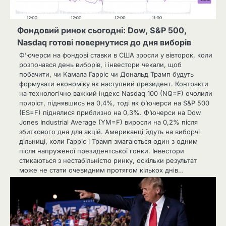
Фондовий ринок сьогодні: Dow, S&P 500,
Nasdaq готові повернутися до дня виборів
Ф’ючерси на фондові ставки в США зросли у вівторок, коли
розпочався день виборів, і інвестори чекали, щоб
побачити, чи Камала Гарріс чи Дональд Трамп будуть
формувати економіку як наступний президент. Контракти
на технологічно важкий індекс Nasdaq 100 (NQ=F) очолили
приріст, піднявшись на 0,4%, тоді як ф’ючерси на S&P 500
(ES=F) піднялися приблизно на 0,3%. Ф’ючерси на Dow
Jones Industrial Average (YM=F) виросли на 0,2% після
збиткового дня для акцій. Американці йдуть на виборчі
дільниці, коли Гарріс і Трамп змагаються один з одним
після напруженої президентської гонки. Інвестори
стикаються з нестабільністю ринку, оскільки результат
може не стати очевидним протягом кількох днів…