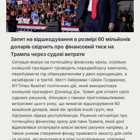
Запит на відшкодування в розмірі 60 мільйонів
доларів свідчить про фінансовий тиск на
Трампа через судові витрати
Ситуація вказує на потенційну фінансову кризу, оскільки
колишній президент проводить передвиборну кампанію,
перебуваючи під обвинуваченням у двох юрисдикціях, а
незабаром і в третій. Меггі Хаберман і Шейн Голдмахер,
NYTimes Rомітет політичних дій, який використовує
колишній президент Дональд Дж. Трамп для оплати своїх
судових рахунків, зіткнувся з такими приголомшливими
витратами цього року, що вимагав відшкодування 60
мільйонів доларів, який він зробив іншій групі, яка
підтримує лідера республіканців. Рішення сигналізує про
потенційну фінансову кризу для пана Трампа, який досі
відмовлявся оплачувати власні великі рахунки напряму, а
також уникав створення фонду правового захисту для себе
та людей, які вплуталися в різні розслідування, пов’язані…