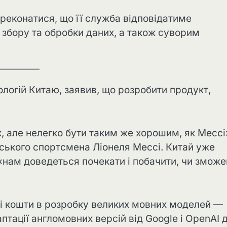
реконатися, що її служба відповідатиме
збору та обробки даних, а також суворим
ологій Китаю, заявив, що розробити продукт,
к, але нелегко бути таким же хорошим, як Мессі
нського спортсмена Ліонеля Мессі. Китай уже
 «нам доведеться почекати і побачити, чи змож
ні кошти в розробку великих мовних моделей —
птації англомовних версій від Google і OpenAI 