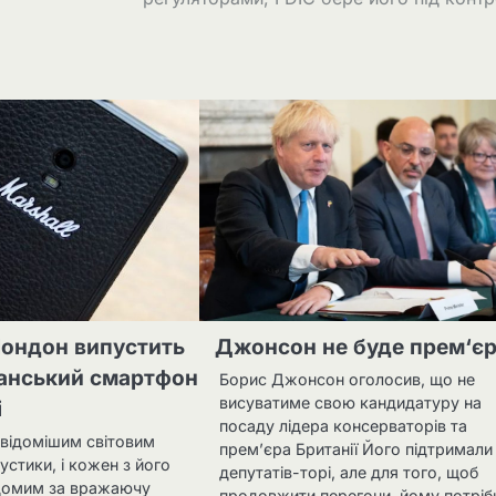
ондон випустить
Джонсон не буде прем‘є
манський смартфон
Борис Джонсон оголосив, що не
висуватиме свою кандидатуру на
і
посаду лідера консерваторів та
відомішим світовим
прем’єра Британії Його підтримали
стики, і кожен з його
депутатів-торі, але для того, щоб
ідомим за вражаючу
продовжити перегони, йому потріб