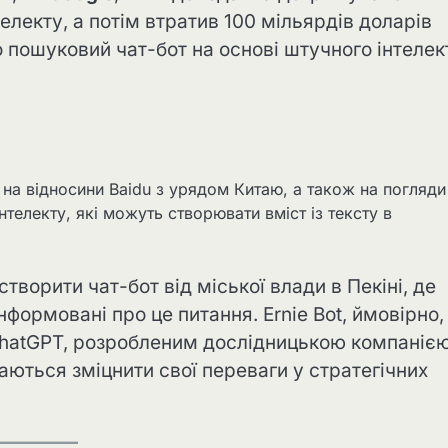
електу, а потім втратив 100 мільярдів доларів
ого пошуковий чат-бот на основі штучного інтелек
на відносини Baidu з урядом Китаю, а також на погляди
нтелекту, які можуть створювати вміст із тексту в
творити чат-бот від міської влади в Пекіні, де
формовані про це питання. Ernie Bot, ймовірно,
 ChatGPT, розробленим дослідницькою компаніє
ються зміцнити свої переваги у стратегічних