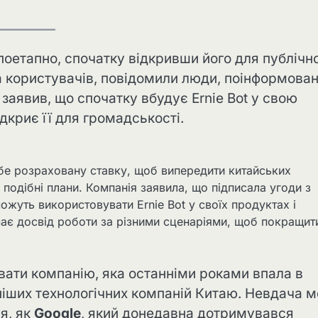
поетапно, спочатку відкривши його для публічн
 користувачів, повідомили люди, поінформован
 заявив, що спочатку вбудує Ernie Bot у свою
дкриє її для громадськості.
ебе розраховану ставку, щоб випередити китайських
подібні плани. Компанія заявила, що підписала угоди з
ожуть використовувати Ernie Bot у своїх продуктах і
має досвід роботи за різними сценаріями, щоб покращит
ати компанію, яка останніми роками впала в
тніших технологічних компаній Китаю. Невдача 
ля, як
Google
, який донедавна дотримувався