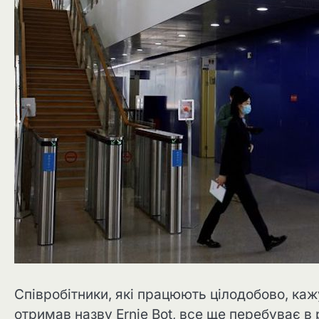
Співробітники, які працюють цілодобово, каж
отримав назву Ernie Bot, все ще перебуває 