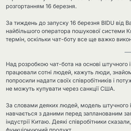
розгортанням 16 березня.
За тиждень до запуску 16 березня BIDU від Ba
найбільшого оператора пошукової системи К
термін, оскільки чат-боту все ще важко викон
Над розробкою чат-бота на основі штучного 
працювали сотні людей, кажуть люди, знайомі
попросили надати своїх співробітників і потуж
не можуть купувати через санкції США.
За словами деяких людей, модель штучного і
навчається з даними перед запланованим зап
індустрії Китаю. Деякі співробітники сказали
функціонуючий продукт.