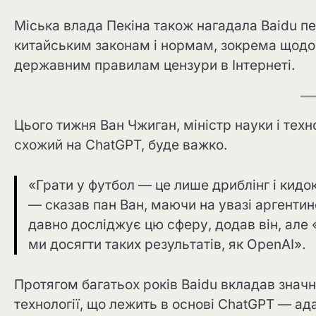
Міська влада Пекіна також нагадала Baidu пе
китайським законам і нормам, зокрема щодо 
державним правилам цензури в Інтернеті.
Цього тижня Ван Чжиган, міністр науки і техн
схожий на ChatGPT, буде важко.
«Грати у футбол — це лише дриблінг і кидо
— сказав пан Ван, маючи на увазі аргенти
давно досліджує цю сферу, додав він, але
ми досягти таких результатів, як OpenAI».
Протягом багатьох років Baidu вкладав знач
технології, що лежить в основі ChatGPT — ада