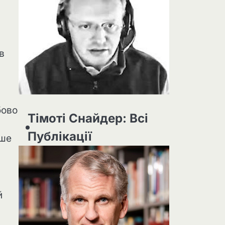
в
бово
Тімоті Снайдер: Всі
Публікації
ьше
й