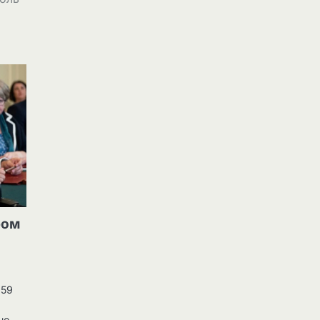
ром
 59
но