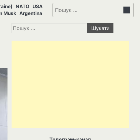
aine)
NATO
USA
Пошук:
on Musk
Argentina
Пошук:
Телеграм-канал