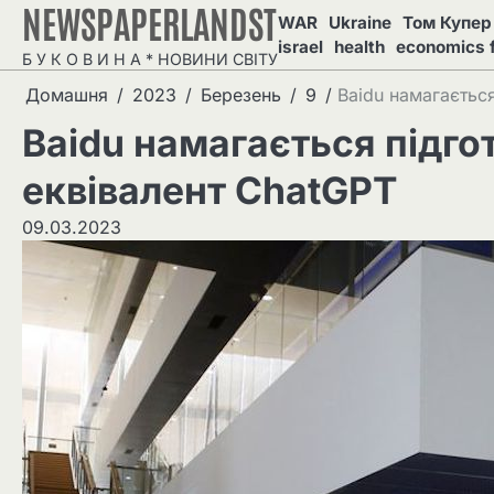
NEWSPAPERLANDST
Перейти
WAR
Ukraine
Том Купер 
до
israel
health
economics 
Б У К О В И Н А * НОВИНИ СВІТУ
вмісту
Домашня
2023
Березень
9
Baidu намагається
Baidu намагається підго
еквівалент ChatGPT
09.03.2023