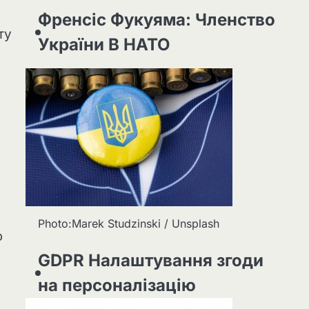
Френсіс Фукуяма: Членство
ту
України В НАТО
Photo:Marek Studzinski / Unsplash
ю
GDPR Налаштування згоди
на персоналізацію