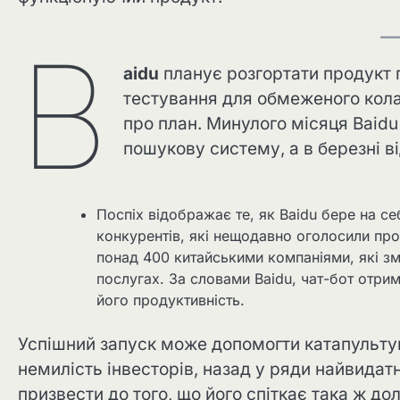
B
aidu
планує розгортати продукт 
тестування для обмеженого кола
про план. Минулого місяця Baidu
пошукову систему, а в березні ві
Поспіх відображає те, як Baidu бере на с
конкурентів, які нещодавно оголосили про 
понад 400 китайськими компаніями, які зм
послугах. За словами Baidu, чат-бот отри
його продуктивність.
Успішний запуск може допомогти катапультув
немилість інвесторів, назад у ряди найвида
призвести до того, що його спіткає така ж до