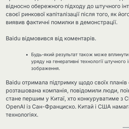
відносно обережного підходу до штучного інт
своєї ринкової капіталізації після того, як й
виявив фактичні помилки в демонстрації.
Baidu відмовився від коментарів.
Будь-який результат також може вплинути 
уряду на генеративні технології штучного і
зображення.
Baidu отримала підтримку щодо своїх планів с
розташована компанія, повідомили люди, поін
стане першим у Китаї, хто конкуруватиме з
OpenAI із Сан-Франциско. Китай і США намага
технологіях.