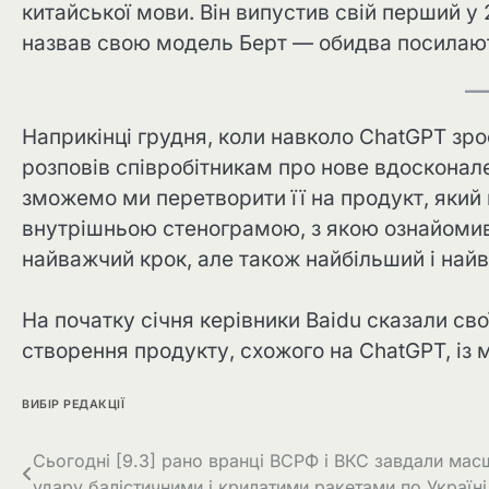
китайської мови. Він випустив свій перший у 2
назвав свою модель Берт — обидва посилают
Наприкінці грудня, коли навколо ChatGPT зро
розповів співробітникам про нове вдосконален
зможемо ми перетворити її на продукт, який п
внутрішньою стенограмою, з якою ознайомився
найважчий крок, але також найбільший і най
На початку січня керівники Baidu сказали св
створення продукту, схожого на ChatGPT, із 
ВИБІР РЕДАКЦІЇ
Навігація
Сьогодні [9.3] рано вранці ВСРФ і ВКС завдали мас
удару балістичними і крилатими ракетами по Україні