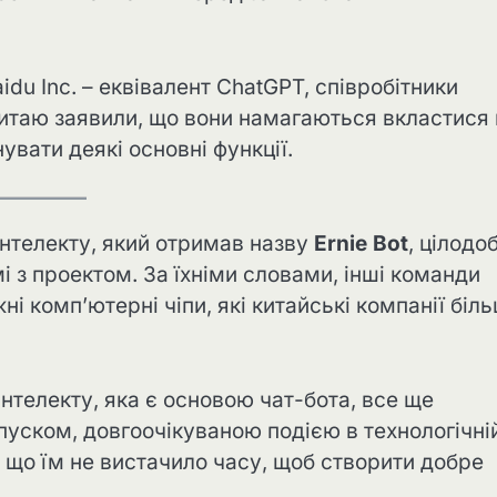
idu Inc. – еквівалент ChatGPT, співробітники
итаю заявили, що вони намагаються вкластися 
увати деякі основні функції.
інтелекту, який отримав назву
Ernie Bot
, цілодо
 з проектом. За їхніми словами, інші команди
ні комп’ютерні чіпи, які китайські компанії біл
нтелекту, яка є основою чат-бота, все ще
уском, довгоочікуваною подією в технологічні
, що їм не вистачило часу, щоб створити добре