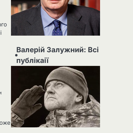
ого
і
Валерій Залужний: Всі
публікаії
и
може