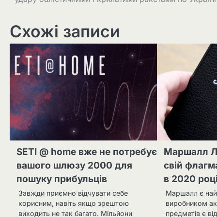
записів
Схожі записи
SETI @ home вже не потребує
Маршалл Л
вашого шлюзу 2000 для
свій флаг
пошуку прибульців
в 2020 роц
Завжди приємно відчувати себе
Маршалл є най
корисним, навіть якщо зрештою
виробником аку
виходить не так багато. Мільйони
предметів є в