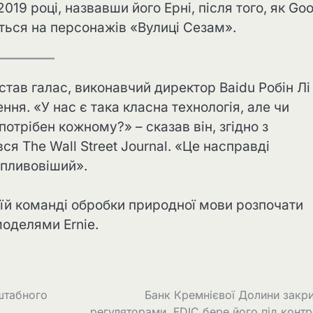
019 році, назвавши його Ерні, після того, як Go
ься на персонажів «Вулиці Сезам».
став галас, виконавчий директор Baidu Робін Лі
ня. «У нас є така класна технологія, але чи
отрібен кожному?» – сказав він, згідно з
 The Wall Street Journal. «Це насправді
впливовіший».
оїй команді обробки природної мови розпочати
моделями Ernie.
штабного
Банк Кремнієвої Долини закр
регуляторами, FDIC бере його під конт