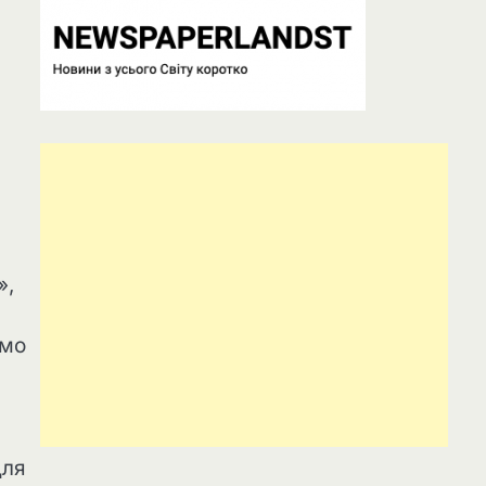
»,
емо
для