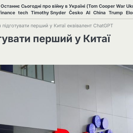
Останнє Сьогодні про війну в Україні (Tom Cooper War Ukr
finance
tech
Timothy Snyder
Česko
AI
China
Trump
El
 підготувати перший у Китаї еквівалент ChatGPT
тувати перший у Китаї