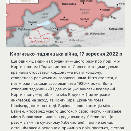
Киргизько-таджицька війна, 17 вересня 2022 р
Ще один «швидкий і брудний» — цього разу про події між
Киргизстаном і Таджикистаном. Справа між цими двома
країнами стосується кордону — а потім кордону,
створеного російськими завоюваннями 19-го століття, а
потім радянськими завоюваннями 1920-х років. Вони
створили таджицький і два узбецькі анклави всередині
Киргизстану — приблизно між Воручом (таджицьким
анклавом) на заході та Чонг-Кара, Джангайлом і
Шохімардоном на сході. Вирішальною є позиція міста
Баткен, «посеред усього цього». У свою чергу, киргизьке
місто Барак залишилося в радянському Узбекистані (а
разом з тим і в сучасному Узбекистані). Тим не менш,
останнім часом основною причиною боїв, здається, є стара