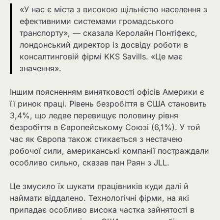
«У нас є міста з високою щільністю населення з
ефективними системами громадського
транспорту», — сказала Керолайн Понтіфекс,
лондонський директор із досвіду роботи в
консалтинговій фірмі KKS Savills. «Це має
значення».
Іншим поясненням винятковості офісів Америки є
її ринок праці. Рівень безробіття в США становить
3,4%, що ледве перевищує половину рівня
безробіття в Європейському Союзі (6,1%). У той
час як Європа також стикається з нестачею
робочої сили, американські компанії постраждали
особливо сильно, сказав пан Раян з JLL.
Це змусило їх шукати працівників куди далі й
наймати віддалено. Технологічні фірми, на які
припадає особливо висока частка зайнятості в