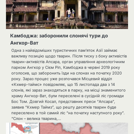
Камбоджа: заборонили слонячі тури до
Ангкор-Ват
Одна з найвідоміших туристичних пам’яток Азії займає
важливу позицію щодо тварин. Після тиску з боку активістів
тварин-активістів Апсара, орган управління археологічним
парком Ангкор у Сієм Ріп, Камбоджа в червні 2019 року
оголосив, що заборонить їзди на слонах на початку 2020
року. Зараз процес уже розпочався Місцевий відділ
«Кхмер-таймс» повідомляє, що 15 листопада два з 14
слонів, які зараз знаходяться в парку, на місці знаменитого
храму Ангкор-Ват, були переселені в сусідній ліс громади
Бос Том. Довгий Косал, представник преси “Апсара”,
заявив “Кхмер Таймз”, що решту десятків тварин буде
переселено в той самий ліс “на початку наступного року”.
“Слон – велика тварина,…