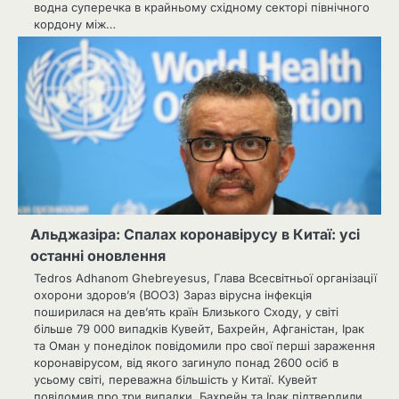
водна суперечка в крайньому східному секторі північного
кордону між…
Альджазіра: Спалах коронавірусу в Китаї: усі
останні оновлення
Tedros Adhanom Ghebreyesus, Глава Всесвітньої організації
охорони здоров’я (ВООЗ) Зараз вірусна інфекція
поширилася на дев’ять країн Близького Сходу, у світі
більше 79 000 випадків Кувейт, Бахрейн, Афганістан, Ірак
та Оман у понеділок повідомили про свої перші зараження
коронавірусом, від якого загинуло понад 2600 осіб в
усьому світі, переважна більшість у Китаї. Кувейт
повідомив про три випадки, Бахрейн та Ірак підтвердили