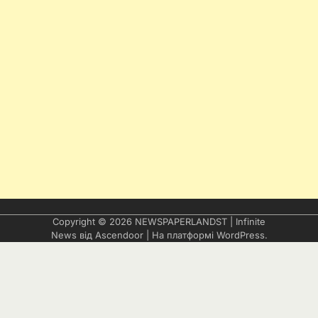
Copyright © 2026
NEWSPAPERLANDST
| Infinite
News від
Ascendoor
| На платформі
WordPress
.