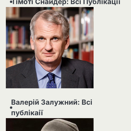
Тімоті Снайдер: Всі Публікації
Валерій Залужний: Всі
публікаії