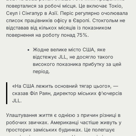
поверталися за робочі місця. Це включає Токіо,
Сеул і Сінгапур в Азії. Періс регулярно очолювала
список працівників офісу в Європі. Стокгольм не
відставав від кількох місяців із показником
повернення на роботу понад 75%.
Жодне велике місто США, яке
відстежує JLL, не досягло такого
високого показника прибутку за цей
період.
«На США лежить основний тягар цього», —
сказав Філ Раян, директор міських ф’ючерсів
JLL.
Улаштування життя є однією з причин різниці в
робочих звичках. Американці частіше живуть у
просторих заміських будинках. Це полегшує