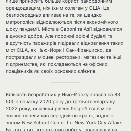
лише приносить більше користі закордонним
орендодавцям, ніж їхнім колегам у США. Це
безпосередньо впливає на те, як швидко
метрополіси відновлюються після економічного
шоку пандемії. Міста в Європі та Азії відновилися
відносно добре. Але порожні офісні будівлі та
відсутність пасажирів підірвали відновлення таких
міст США, як Нью-Йорк і Сан-Франциско, де
постраждали місцеві ресторани, магазини та інші
підприємства, які покладаються на офісних
працівників як своїх основних клієнтів.
Кількість безробітних у Нью-Йорку зросла на 83
500 з початку 2020 року до третього кварталу
2022 року, оскільки рівень безробіття в місті
значно перевищив середній по країні, згідно зі
звітом New School Center for New York City Affairs.
Багато з тих, хто втратив роботу, працювали на