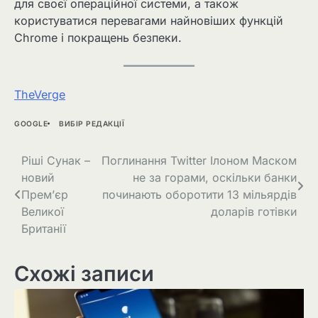
для своєї операційної системи, а також
користуватися перевагами найновіших функцій
Chrome і покращень безпеки.
TheVerge
GOOGLE
ВИБІР РЕДАКЦІЇ
Навігація
Ріші Сунак –
Поглинання Twitter Ілоном Маском
новий
не за горами, оскільки банки
записів
Прем’єр
починають оборотити 13 мільярдів
Великої
доларів готівки
Британії
Схожі записи