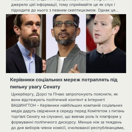
джерело цієї інформації, тому сприймайте це як слух і
підходите до нього з певним скептицизмом. Однак ця…
Керівники соціальних мереж потраплять під
пильну увагу Сенату
Цукербергу, Дорсі та Пічаю запропонують пояснити, як
вони відстежують політичний контент в Інтернеті
ВАШИНГТОН – Керівники найбільших компаній соціальних
медіа дадуть свідчення в середу перед Комітетом з питань
торгівлі Сенату на слуханні, що вивчає роль їх платформ у
формуванні політичного дискурсу. Менше ніж за тиждень
до дня виборів члени комісії, очолюваної республіканцями,