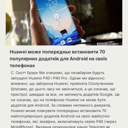
Huawei може попередньо встановити 70
популярних додатків для Android на своїх
телефонах
C. Скотт Браун Ми очікуємо, що незабаром будуть
запущені Huawei P40 і P40 Pro. Однак ми відносно
впевнені, що заборона Huawei, прийнята Сполученими
Штатами, до цього часу не закінчиться, а це означає, що
пристрої, швидше за все, не матимуть додатків Google. Це
не означає, що на телефонах Huawei не може бути
додатків для Android. За словами непевного джерела,
Huawei може планувати попередньо встановити 70
найпопулярніших додатків Android на своїх майбутніх
телефонах, які, імовірно, включатимуть серію P40 (через
MobilPhone). Видання перераховує канал Telegram як