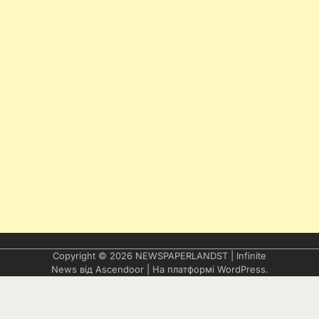
Copyright © 2026
NEWSPAPERLANDST
| Infinite
News від
Ascendoor
| На платформі
WordPress
.