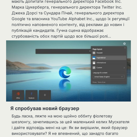
мають допитати генерального директора Facebook Inc.
Марка Цукерберга, генерального директора Twitter Inc.
Джека Дорсі та Сундара Пічай, генерального директора
Google та власника YouTube Alphabet Inc., щодо їх регуляції
політично наповненого контенту, від реклами до новин і
публікацій кандидатів. Гучна сцена відображає
стурбованість обох партій щодо все більшої ролі…
Я спробував новий браузер
Будь ласка, ляжте на мою щойно оббиту фіолетову
шезлонгу, зачепившись за цей маленький келих Мускателя
і дайте відповідь мені на це: Як ви вирішили, який браузер
використовувати? Я не впевнений, що занадто багато