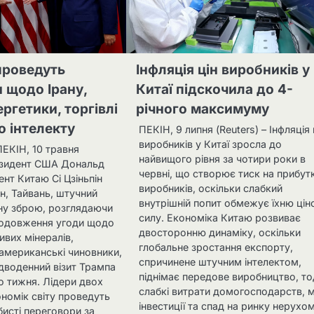
 проведуть
Інфляція цін виробників у
 щодо Ірану,
Китаї підскочила до 4-
ргетики, торгівлі
річного максимуму
о інтелекту
ПЕКІН, 9 липня (Reuters) – Інфляція 
виробників у Китаї зросла до
КІН, 10 травня
найвищого рівня за чотири роки в
резидент США Дональд
червні, що створює тиск на прибут
ент Китаю Сі Цзіньпін
виробників, оскільки слабкий
н, Тайвань, штучний
внутрішній попит обмежує їхню цін
рну зброю, розглядаючи
силу. Економіка Китаю розвиває
родовження угоди щодо
двосторонню динаміку, оскільки
вих мінералів,
глобальне зростання експорту,
американські чиновники,
спричинене штучним інтелектом,
дводенний візит Трампа
піднімає передове виробництво, то
о тижня. Лідери двох
слабкі витрати домогосподарств, м
номік світу проведуть
інвестиції та спад на ринку нерухо
бисті переговори за