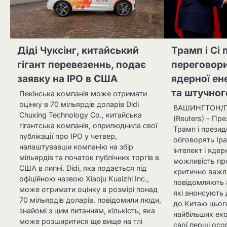
Діді Чуксінг, китайський
Трамп і Сі
гігант перевезеннь, подає
переговори
заявку на IPO в США
ядерної ене
та штучног
Пекінська компанія може отримати
оцінку в 70 мільярдів доларів Didi
ВАШИНГТОН/ПЕ
Chuxing Technology Co., китайська
(Reuters) – П
гігантська компанія, оприлюднила свої
Трамп і презид
публікації про IPO у четвер,
обговорять Іра
налаштувавши компанію на збір
інтелект і яде
мільярдів та початок публічних торгів в
можливість п
США в липні. Didi, яка подається під
критично важли
офіційною назвою Xiaoju Kuaizhi Inc.,
повідомляють 
може отримати оцінку в розмірі понад
які анонсують 
70 мільярдів доларів, повідомили люди,
до Китаю цьог
знайомі з цим питанням, кількість, яка
найбільших еко
може розширитися ще вище на тлі
свої перші осо