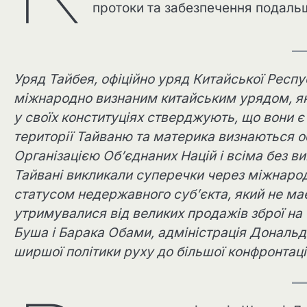
протоки та забезпечення подаль
Уряд Тайбея, офіційно уряд Китайської Респуб
міжнародно визнаним китайським урядом, яки
у своїх конституціях стверджують, що вони 
території Тайваню та материка визнаються об
Організацією Об’єднаних Націй і всіма без 
Тайвані викликали суперечки через міжнародн
статусом недержавного суб’єкта, який не ма
утримувалися від великих продажів зброї на 
Буша і Барака Обами, адміністрація Дональ
ширшої політики руху до більшої конфронтації