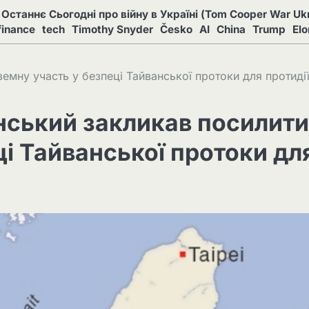
Останнє Сьогодні про війну в Україні (Tom Cooper War Ukr
finance
tech
Timothy Snyder
Česko
AI
China
Trump
El
емну участь у безпеці Тайванської протоки для протиді
нський закликав посилити
ці Тайванської протоки дл