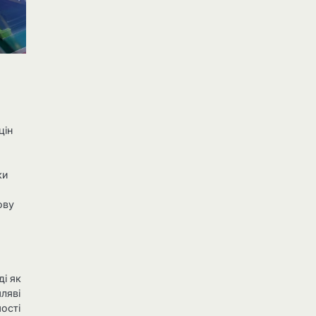
цін
ки
ову
ді як
ляві
мості