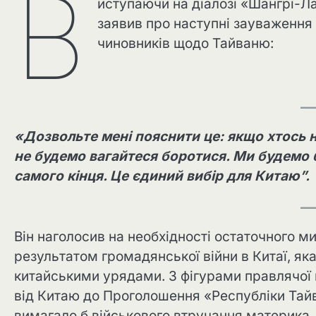
В
иступаючи на діалозі «Шангрі-Ла
заявив про наступні зауваження 
чиновників щодо Тайваню:
«Дозвольте мені пояснити це: якщо хтось 
не будемо вагайтеся боротися. Ми будемо 
самого кінця. Це єдиний вибір для Китаю”.
Він наголосив на необхідності остаточного м
результатом громадянської війни в Китаї, я
китайськими урядами. З фігурами правлячої п
від Китаю до Проголошення «Республіки Тай
вимагало б військового втручання материка,