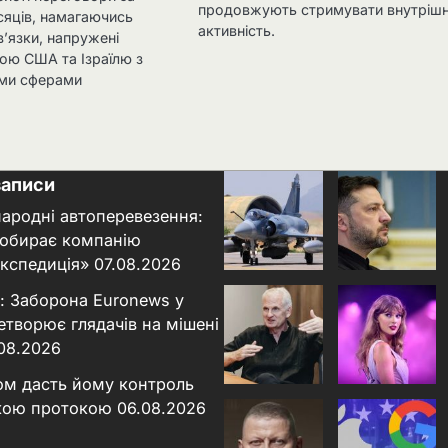
продовжують стримувати внутріш
сяців, намагаючись
активність.
в’язки, напружені
ною США та Ізраїлю з
ими сферами
записи
народні автоперевезення:
 обирає компанію
кспедиція»
07.08.2026
: Заборона Euronews у
етворює глядачів на мішені
.08.2026
ном дасть йому контроль
кою протокою
06.08.2026