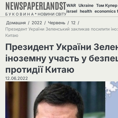
NEWSPAPERLANDST
Перейти
WAR
Ukraine
Том Купер 
до
israel
health
economics 
Б У К О В И Н А * НОВИНИ СВІТУ
вмісту
Домашня
2022
Червень
12
Президент України Зеленський закликав посилити іноз
Китаю
Президент України Зеле
іноземну участь у безпе
протидії Китаю
12.06.2022