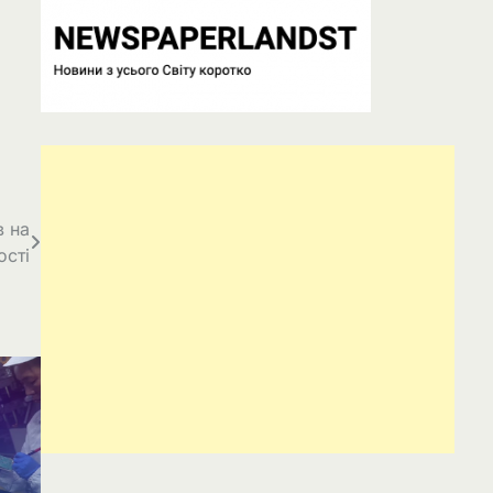
в на
ості