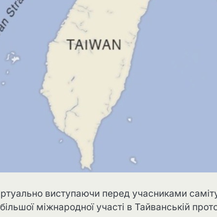
іртуально виступаючи перед учасниками саміт
 більшої міжнародної участі в Тайванській прото