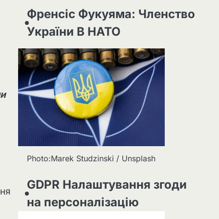
Френсіс Фукуяма: Членство
України В НАТО
ми
Photo:Marek Studzinski / Unsplash
GDPR Налаштування згоди
ння
на персоналізацію