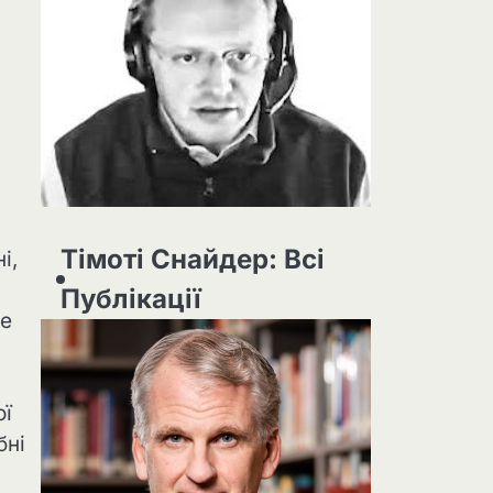
Тімоті Снайдер: Всі
і,
Публікації
же
ої
бні