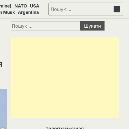
aine)
NATO
USA
Пошук:
on Musk
Argentina
Пошук:
ї
я
Телеграм-канал