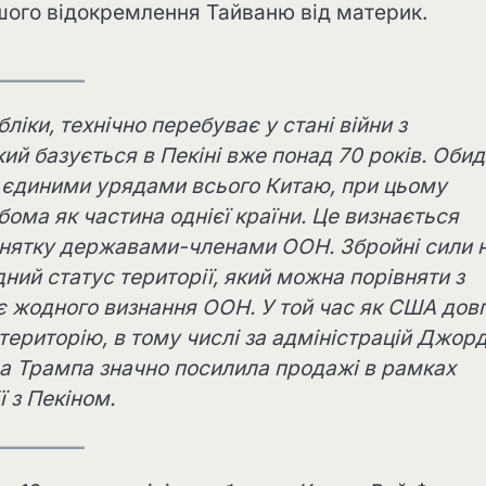
шого відокремлення Тайваню від материк.
ліки, технічно перебуває у стані війни з
й базується в Пекіні вже понад 70 років. Оби
є єдиними урядами всього Китаю, при цьому
ома як частина однієї країни. Це визнається
винятку державами-членами ООН. Збройні сили 
ий статус території, який можна порівняти з
є жодного визнання ООН. У той час як США дов
територію, в тому числі за адміністрацій Джор
да Трампа значно посилила продажі в рамках
 з Пекіном.