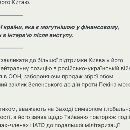
вого Китаю.
ї країни, яка є могутнішою у фінансовому,
 в інтерв’ю після виступу.
 закликати до більшої підтримки Києва у його
нейтральну позицію в російсько-українській війн
ня в ООН, забороняючи продаж зброї обом
ний заклик Зеленського до дій проти Пекіна мо
ітиком, вважають на Заході символом глобальн
нності, а його заява щодо Тайваню повторює поді
їнах-членах НАТО до подальшої мілітаризації