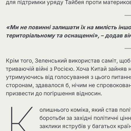
для підтримки уряду Тайбея проти материко
«Ми не повинні залишати їх на милість іншо
територіальному та оснащенні», – додав він
Крім того, Зеленський використав саміт, щоб
триваючій війні з Росією. Хоча Китай зайняв 
утримуючись від голосування з цього питан
сторонам, здавалося б, нічим не спровокова
призвести до погіршення відносин.
К
олишнього коміка, який став пол
боротьби за західні політичні ці
заклики яструбів у багатьох кра