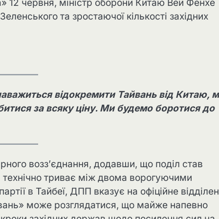
» 12 червня, міністр оборони Китаю Вей Фенхе
Зеленського та зростаючої кількості західних
наважиться відокремити Тайвань від Китаю, 
битися за всяку ціну. Ми будемо боротися до
ирного возз’єднання, додавши, що поділ став
ка технічно триває між двома ворогуючими
артії в Тайбеї, ДПП вказує на офіційне відділе
вань» може розглядатися, що майже напевно
 кроки західних держав щодо посилення сил на