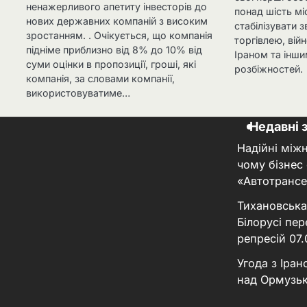
ненажерливого апетиту інвесторів до
понад шість мі
нових державних компаній з високим
стабілізувати з
зростанням. . Очікується, що компанія
торгівлею, вій
підніме приблизно від 8% до 10% від
Іраном та інш
суми оцінки в пропозиції, гроші, які
розбіжностей.
компанія, за словами компанії,
використовуватиме…
Недавні 
Надійні між
чому бізнес
«Автотрансе
Тихановська
Білорусі пер
репресій
07
Угода з Іра
над Ормузь