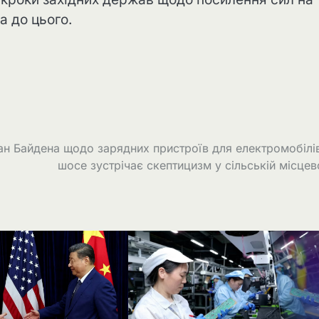
а до цього.
ан Байдена щодо зарядних пристроїв для електромобілі
шосе зустрічає скептицизм у сільській місцев