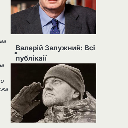
два
Валерій Залужний: Всі
публікаії
на
го
джа