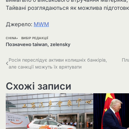
Тайвані розглядаються як можлива підготовк
Джерело:
MWM
CHINA
ВИБІР РЕДАКЦІЇ
Позначено
taiwan
,
zelensky
Навігація
Росія переслідує активи колишніх банкірів,
Пл
але санкції можуть їх врятувати
записів
Схожі записи