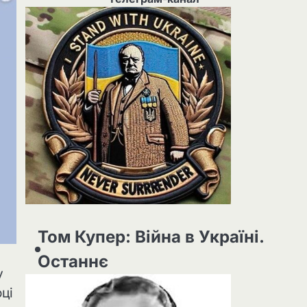
Том Купер: Війна в Україні.
Останнє
у
ці