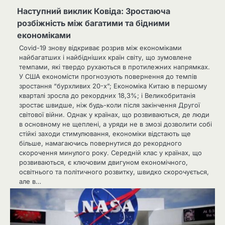
Наступний виклик Ковіда: Зростаюча
розбіжність між багатими та бідними
економіками
Covid-19 знову відкриває розрив між економіками
найбагатших і найбідніших країн світу, що зумовлене
темпами, які твердо рухаються в протилежних напрямках.
У США економісти прогнозують повернення до темпів
зростання “бурхливих 20-х”; Економіка Китаю в першому
кварталі зросла до рекордних 18,3%; і Великобританія
зростає швидше, ніж будь-коли після закінчення Другої
світової війни. Однак у країнах, що розвиваються, де люди
в основному не щеплені, а уряди не в змозі дозволити собі
стійкі заходи стимулювання, економіки відстають ще
більше, намагаючись повернутися до рекордного
скорочення минулого року. Середній клас у країнах, що
розвиваються, є ключовим двигуном економічного,
освітнього та політичного розвитку, швидко скорочується,
але в…