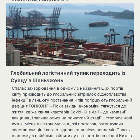
Глобальний логістичний тупик переходить із
Суецу в Шеньчжень
Спалах захворювання в одному з найзайнятіших портів
світу призводить до глобальних затримок судноплавства;
інфекції в ланцюгу постачання чіпів погіршують глобальний
дефіцит ГОНКОНГ – Поки західні економіки тягнуться до
життя, свіжа хвиля кластерів Covid-19 в Азії – де кампанії
вакцинації залишаються на початковій стадії – створює нові
вузькі місця у світовому ланцюзі поставок, загрожуючи
зростанням цін і вагою відновлення після пандемії. Спалах
в одному з найбільш зайнятих у світі портів на півдні Китаю