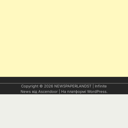
Copyright © 2026
NEWSPAPERLANDST
| Infinite
News від
Ascendoor
| На платформі
WordPress
.