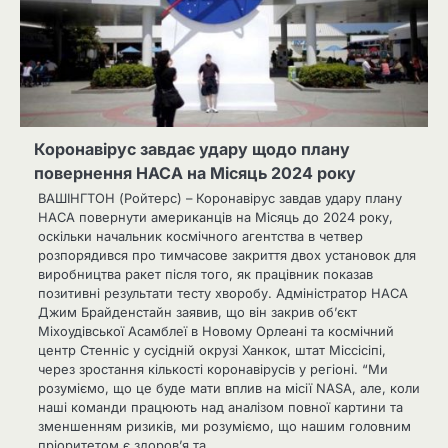
Коронавірус завдає удару щодо плану
повернення НАСА на Місяць 2024 року
ВАШІНГТОН (Ройтерс) – Коронавірус завдав удару плану
НАСА повернути американців на Місяць до 2024 року,
оскільки начальник космічного агентства в четвер
розпорядився про тимчасове закриття двох установок для
виробництва ракет після того, як працівник показав
позитивні результати тесту хворобу. Адміністратор НАСА
Джим Брайденстайн заявив, що він закрив об’єкт
Міхоудівської Асамблеї в Новому Орлеані та космічний
центр Стенніс у сусідній окрузі Ханкок, штат Міссісіпі,
через зростання кількості коронавірусів у регіоні. “Ми
розуміємо, що це буде мати вплив на місії NASA, але, коли
наші команди працюють над аналізом повної картини та
зменшенням ризиків, ми розуміємо, що нашим головним
пріоритетом є здоров’я та…