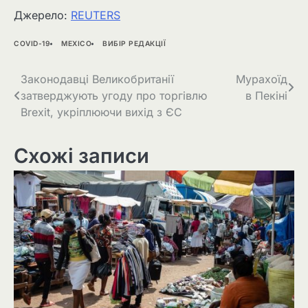
Джерело:
REUTERS
COVID-19
MEXICO
ВИБІР РЕДАКЦІЇ
Навігація
Законодавці Великобританії
Мурахоїд
затверджують угоду про торгівлю
в Пекіні
записів
Brexit, укріплюючи вихід з ЄС
Схожі записи