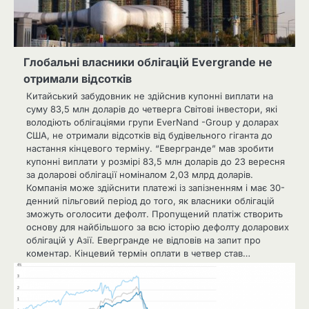
Глобальні власники облігацій Evergrande не
отримали відсотків
Китайський забудовник не здійснив купонні виплати на
суму 83,5 млн доларів до четверга Світові інвестори, які
володіють облігаціями групи EverNand -Group у доларах
США, не отримали відсотків від будівельного гіганта до
настання кінцевого терміну. “Евергранде” мав зробити
купонні виплати у розмірі 83,5 млн доларів до 23 вересня
за доларові облігації номіналом 2,03 млрд доларів.
Компанія може здійснити платежі із запізненням і має 30-
денний пільговий період до того, як власники облігацій
зможуть оголосити дефолт. Пропущений платіж створить
основу для найбільшого за всю історію дефолту доларових
облігацій у Азії. Евергранде не відповів на запит про
коментар. Кінцевий термін оплати в четвер став…