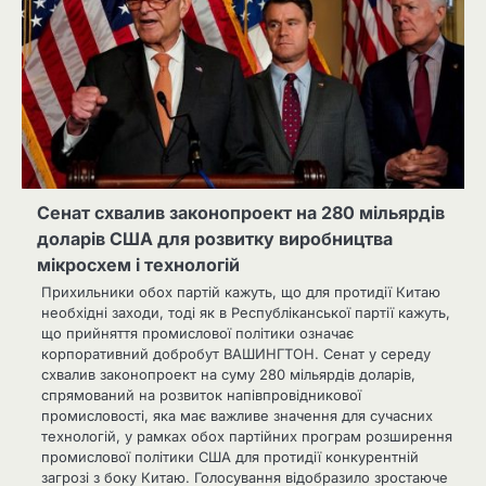
Сенат схвалив законопроект на 280 мільярдів
доларів США для розвитку виробництва
мікросхем і технологій
Прихильники обох партій кажуть, що для протидії Китаю
необхідні заходи, тоді як в Республіканської партії кажуть,
що прийняття промислової політики означає
корпоративний добробут ВАШИНГТОН. Сенат у середу
схвалив законопроект на суму 280 мільярдів доларів,
спрямований на розвиток напівпровідникової
промисловості, яка має важливе значення для сучасних
технологій, у рамках обох партійних програм розширення
промислової політики США для протидії конкурентній
загрозі з боку Китаю. Голосування відобразило зростаюче