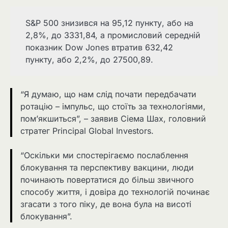
S&P 500 знизився на 95,12 пункту, або на
2,8%, до 3331,84, а промисловий середній
показник Dow Jones втратив 632,42
пункту, або 2,2%, до 27500,89.
“Я думаю, що нам слід почати передбачати
ротацію – імпульс, що стоїть за технологіями,
пом’якшиться”, – заявив Сіема Шах, головний
стратег Principal Global Investors.
“Оскільки ми спостерігаємо послаблення
блокування та перспективу вакцини, люди
починають повертатися до більш звичного
способу життя, і довіра до технологій починає
згасати з того піку, де вона була на висоті
блокування”.