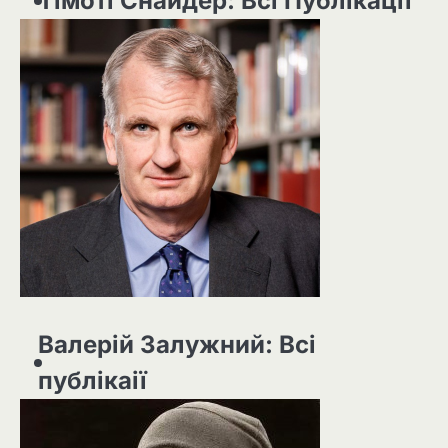
Тімоті Снайдер: Всі Публікації
Валерій Залужний: Всі
публікаії