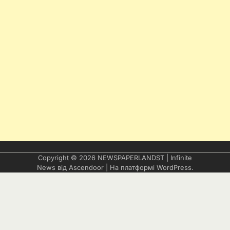
Copyright © 2026
NEWSPAPERLANDST
| Infinite
News від
Ascendoor
| На платформі
WordPress
.