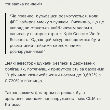
триваюча пандемія.
“Як правило, бульбашки розмотуються, коли
ФРС забирає миску з пуншем. Очевидно, що це
навряд чи станеться найближчим часом », –
написав у вівторок стратег Кріс Сенєк з Wolfe
Research. “Однак цей міхур все ще може бути
розмотаний стійкими економічними
розчаруваннями!”
Деякі інвестори шукали безпеки в державних
облігаціях, потягнувши прибутковість за базовими
10-річними казначейськими нотами до 0,682% з
0,720% у п’ятницю.
Також важким фактором на ринках було
зростання економічної напруженості між США та
Китаєм.