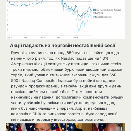
Акції падають на черговій нестабільній сесії
Dow різко змінився на понад 850 пунктів з найвищого до
найнижчого рівня, тоді як Nasdaq падає ще на 1,3%
Американські акції хитнулись у п’ятницю і закінчили сесію
трохи нижчою, обмеживши бурхливий дводенний відрізок
торгів, який урвав п’ятитижневі виграшні смуги для S&P
500 і Nasdaq Composite. Індекси були побиті ще одним
раундом продажу вранці, а технічні акції вже другий день
поспіль приймали на себе біль. Потім інвестори
накинулись на падіння, допомагаючи компенсувати більшу
частину збитків і уповільнити вибух попереднього дня,
який був найсильнішим з червня. Apple, найбільша
компанія в США за ринковою вартістю, була серед акцій,
які надавали перевагу інвесторам, допомагаючи…