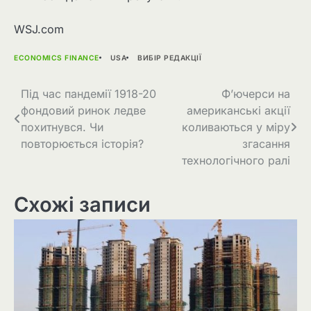
WSJ.com
ECONOMICS FINANCE
USA
ВИБІР РЕДАКЦІЇ
Навігація
Під час пандемії 1918-20
Ф’ючерси на
фондовий ринок ледве
американські акції
записів
похитнувся. Чи
коливаються у міру
повторюється історія?
згасання
технологічного ралі
Схожі записи