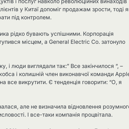
уктів і послуг навколо революційних винаходів
лієнтів у Китаї допоміг продажам зрости, тоді я
ати під контролем.
ика рідко бувають успішними. Корпорація
упився місцем, а General Electric Co. затонуло
, і люди виглядали так:” Все закінчилося “, –
жобса і колишній член виконавчої команди Appl
 все викрутити. Є тенденція говорити: “О, я
налася, але не визначила відновлення розумног
словості. І все-таки компанія процвітала.