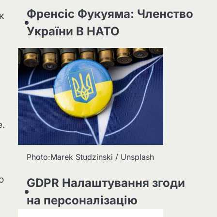
Френсіс Фукуяма: Членство
к
України В НАТО
e.
Photo:Marek Studzinski / Unsplash
о
GDPR Налаштування згоди
на персоналізацію