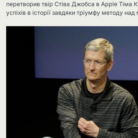
перетворив твір Стіва Джобса в Apple Тіма К
успіхів в історії завдяки тріумфу методу над 