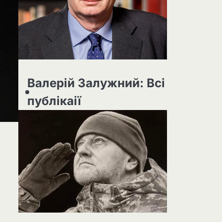
Валерій Залужний: Всі
публікаії