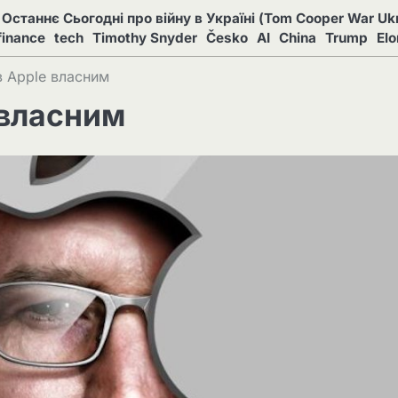
Останнє Сьогодні про війну в Україні (Tom Cooper War Ukr
finance
tech
Timothy Snyder
Česko
AI
China
Trump
El
в Apple власним
 власним