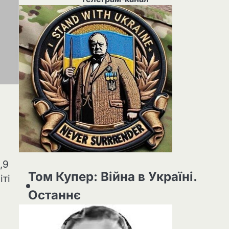
,9
Том Купер: Війна в Україні.
іті
Останнє