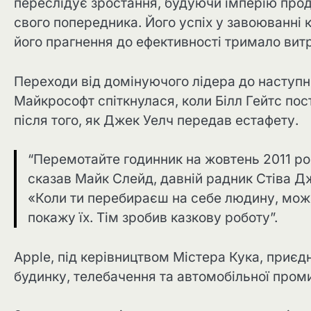
переслідує зростання, будуючи імперію прод
свого попередника. Його успіх у завоюванні к
його прагнення до ефективності тримало витр
Переходи від домінуючого лідера до наступн
Майкрософт спіткнулася, коли Білл Гейтс пост
після того, як Джек Уелч передав естафету.
“Перемотайте годинник на жовтень 2011 року
сказав Майк Слейд, давній радник Стіва Д
«Коли ти перебираєш на себе людину, можна
покажу їх. Тім зробив казкову роботу”.
Apple, під керівництвом Містера Кука, приєд
будинку, телебачення та автомобільної проми