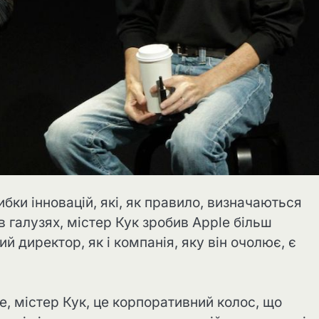
бки інновацій, які, як правило, визначаються
 галузях, містер Кук зробив Apple більш
 директор, як і компанія, яку він очолює, є
e, містер Кук, це корпоративний колос, що