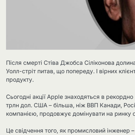
Після смерті Стіва Джобса Сіліконова долина
Уолл-стріт питав, що попереду. І вірних клі
продукту.
Сьогодні акції Apple знаходяться в рекордно 
трлн дол. США – більша, ніж ВВП Канади, Росії 
компанією, продовжує домінувати на ринку 
Це свідчення того, як промисловий інженер 