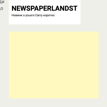
ди
до