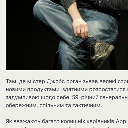
Там, де містер Джобс організував великі стри
новими продуктами, здатними розростатися в
задумливою щодо себе. 59-річний генеральний
обережним, спільним та тактичним.
Як вважають багато колишніх керівників Appl