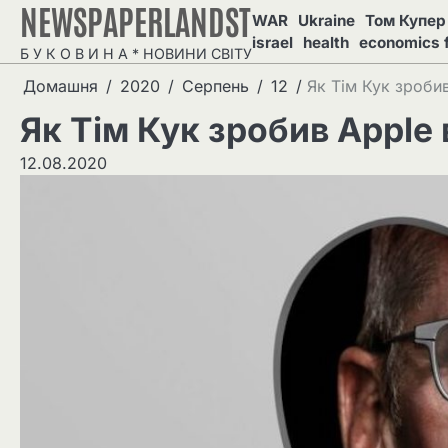
NEWSPAPERLANDST
Перейти
WAR
Ukraine
Том Купер 
до
israel
health
economics 
Б У К О В И Н А * НОВИНИ СВІТУ
вмісту
Домашня
2020
Серпень
12
Як Тім Кук зроби
Як Тім Кук зробив Apple
12.08.2020