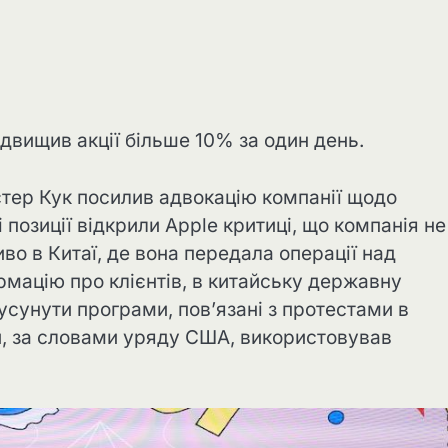
ідвищив акції більше 10% за один день.
істер Кук посилив адвокацію компанії щодо
і позиції відкрили Apple критиці, що компанія не
во в Китаї, де вона передала операції над
рмацію про клієнтів, в китайську державну
усунути програми, пов’язані з протестами в
ий, за словами уряду США, використовував