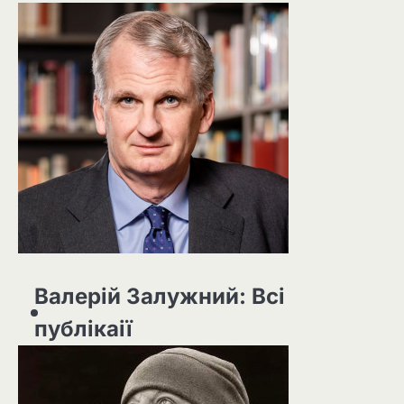
Валерій Залужний: Всі
публікаії