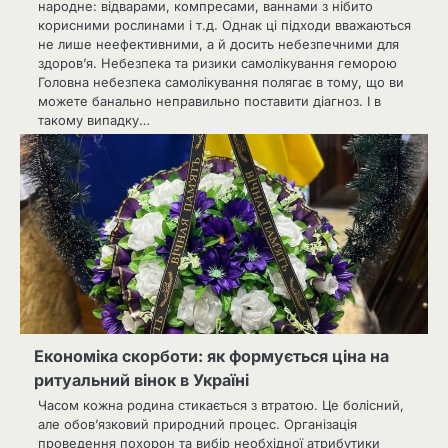
народне: відварами, компресами, ваннами з нібито
корисними рослинами і т.д. Однак ці підходи вважаються
не лише неефективними, а й досить небезпечними для
здоров’я. Небезпека та ризики самолікування геморою
Головна небезпека самолікування полягає в тому, що ви
можете банально неправильно поставити діагноз. І в
такому випадку…
Економіка скорботи: як формується ціна на
ритуальний вінок в Україні
Часом кожна родина стикається з втратою. Це болісний,
але обов’язковий природний процес. Організація
проведення похорон та вибір необхідної атрибутики