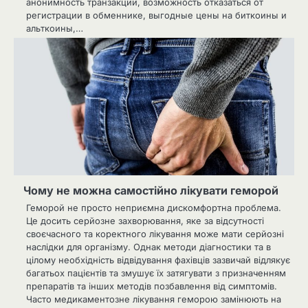
анонимность транзакций, возможность отказаться от
регистрации в обменнике, выгодные цены на биткоины и
альткоины,…
Чому не можна самостійно лікувати геморой
Геморой не просто неприємна дискомфортна проблема.
Це досить серйозне захворювання, яке за відсутності
своєчасного та коректного лікування може мати серйозні
наслідки для організму. Однак методи діагностики та в
цілому необхідність відвідування фахівців зазвичай відлякує
багатьох пацієнтів та змушує їх затягувати з призначенням
препаратів та інших методів позбавлення від симптомів.
Часто медикаментозне лікування геморою замінюють на