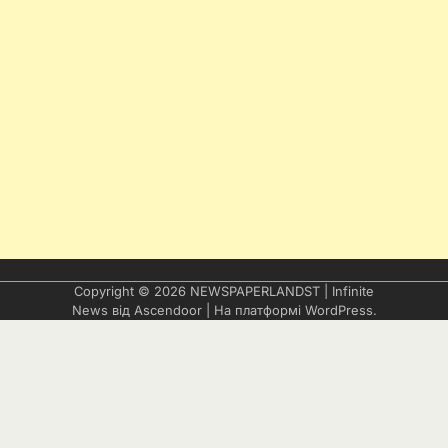
Copyright © 2026
NEWSPAPERLANDST
| Infinite
News від
Ascendoor
| На платформі
WordPress
.