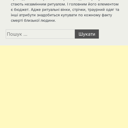
стають незамінним ритуалом. І головним його елементом
є бюджет. Адже ритуальні вінки, стрічки, траурний одяг та
інші атрибути знадобиться купувати по кожному факту
смерті близької людини.
Пошук: