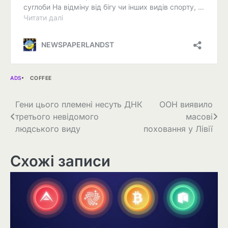
ADS
COFFEE
Навігація
Гени цього племені несуть ДНК
ООН виявило
третього невідомого
масові
записів
людського виду
поховання у Лівії
Схожі записи