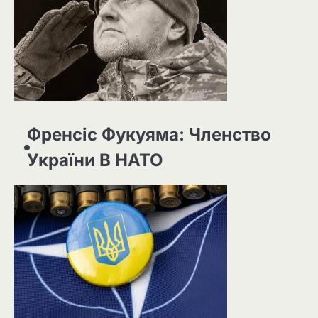
Френсіс Фукуяма: Членство
України В НАТО