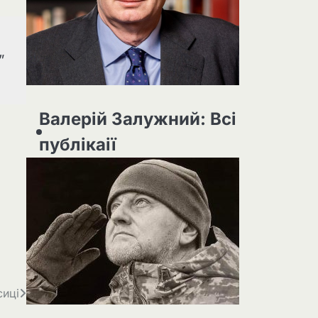
”
Валерій Залужний: Всі
публікаії
сиці