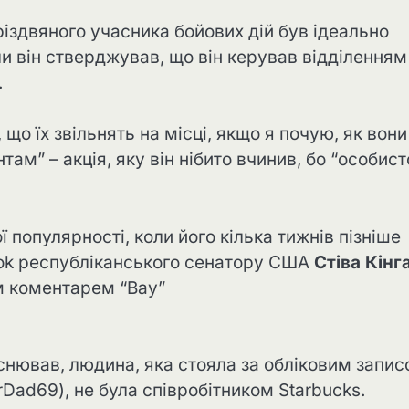
різдвяного учасника бойових дій був ідеально
ли він стверджував, що він керував відділенням
.
 що їх звільнять на місці, якщо я почую, як вони
ам” – акція, яку він нібито вчинив, бо “особист
ї популярності, коли його кілька тижнів пізніше
book республіканського сенатору США
Стіва Кінг
м коментарем “Вау”
снював, людина, яка стояла за обліковим запи
erDad69), не була співробітником Starbucks.