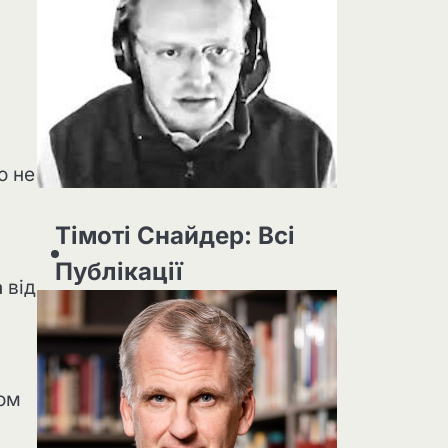
о не
Тімоті Снайдер: Всі
Публікації
а
від
сом