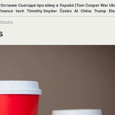
Останнє Сьогодні про війну в Україні (Tom Cooper War Ukr
finance
tech
Timothy Snyder
Česko
AI
China
Trump
El
arbucks
s