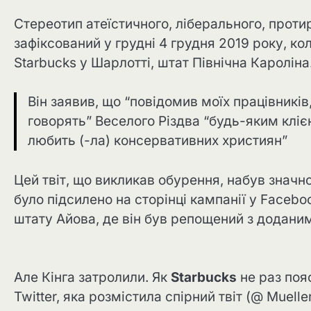
Стереотип атеїстичного, ліберального, проти
зафіксований у грудні 4 грудня 2019 року, ко
Starbucks у Шарлотті, штат Північна Кароліна
Він заявив, що “повідомив моїх працівників,
говорять” Веселого Різдва “будь-яким клієнт
любить (-ла) консервативних християн”
Цей твіт, що викликав обурення, набув значно
було підсилено на сторінці кампанії у Face
штату Айова, де він був репощений з додани
Але Кінга затролили. Як
Starbucks
не раз поя
Twitter, яка розмістила спірний твіт (@ Muell