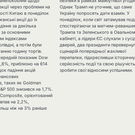
Занепокоєння щодо
безпеки в рамках майбутньої угоди
екції через проблеми на
Однак Трамп не уточнив, що саме
ості Китаю в понеділок
Україну попросять дати взамін. У
анські акції до їх
понеділок, коли світ затамував под
діння за декілька
спостерігаючи за матчем-реванше
и за основними
Трампа та Зеленського в Овально
и індексами
кабінеті, а лідери ЄС слухали з сусі
півдні, а потім були
дверей, два президенти переверну
танню годину торгів.
сценарій попередньої жахливої
ередній показник Dow
перепалки, підкресливши історичн
1,8%, приблизно на 614
серйозність події та свою рішучіст
док падіння акцій
зробити свої відносини успішними.
фінансових
в, таких як Goldman
S&P 500 знизився на 1,7%.
 Composite, орієнтований
 впав на 2,2%,
ільш ніж на 3% раніше