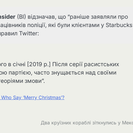
nsider
(BI) відзначав, що “раніше заявляли про
івників поліції, які були клієнтами у Starbucks
равил Twitter:
го в січні [2019 р.] Після серії расистських
ною партією, часто знущається над своїми
теоріями змови”.
 Who Say ‘Merry Christmas’?
Два круїзних кораблі зіткнулись у Мек