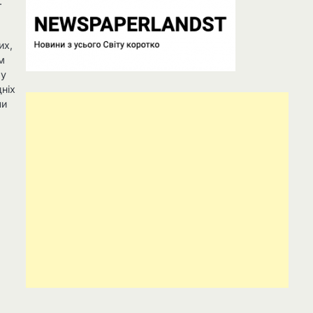
.
их,
м
му
дніх
ли
у
ь