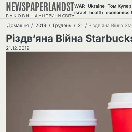
NEWSPAPERLANDST
Перейти
WAR
Ukraine
Том Купер 
до
israel
health
economics 
Б У К О В И Н А * НОВИНИ СВІТУ
вмісту
Домашня
2019
Грудень
21
Різдв‘яна Війна St
Різдв‘яна Війна Starbuck
21.12.2019