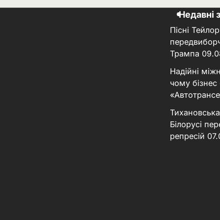
Недавні 
Пісні Тейлор
передвиборч
Трампа
09.0
Надійні між
чому бізнес
«Автотрансе
Тихановська
Білорусі пер
репресій
07