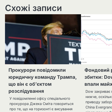
записів
Схожі записи
Прокурори повідомили
Фондовий 
юридичну команду Трампа,
збитки: Do
що він є об’єктом
впали май
розслідування
Dow закриває 
нижче, оскільк
У повідомленні офісу спеціального
приводу забор
прокурора Джека Сміта говориться
China Evergra
про те, що на горизонті є висування