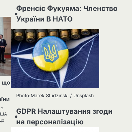
Френсіс Фукуяма: Членство
України В НАТО
, що
Photo:Marek Studzinski / Unsplash
аїни
 з
GDPR Налаштування згоди
США
на персоналізацію
що