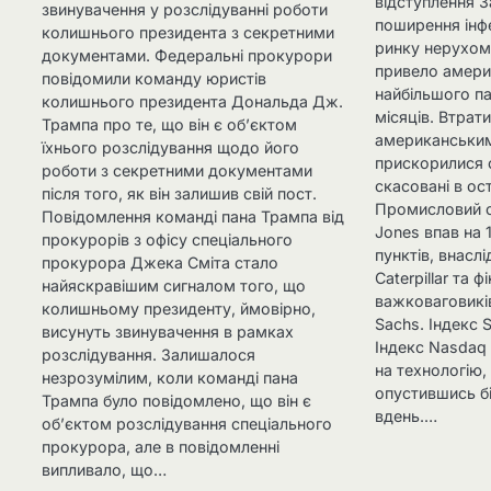
відступлення 
звинувачення у розслідуванні роботи
поширення інф
колишнього президента з секретними
ринку нерухом
документами. Федеральні прокурори
привело америк
повідомили команду юристів
найбільшого па
колишнього президента Дональда Дж.
місяців. Втрат
Трампа про те, що він є об’єктом
американським
їхнього розслідування щодо його
прискорилися о
роботи з секретними документами
скасовані в ос
після того, як він залишив свій пост.
Промисловий с
Повідомлення команді пана Трампа від
Jones впав на 
прокурорів з офісу спеціального
пунктів, внаслі
прокурора Джека Сміта стало
Caterpillar та 
найяскравішим сигналом того, що
важковаговикі
колишньому президенту, ймовірно,
Sachs. Індекс 
висунуть звинувачення в рамках
Індекс Nasdaq
розслідування. Залишалося
на технологію,
незрозумілим, коли команді пана
опустившись б
Трампа було повідомлено, що він є
вдень.…
об’єктом розслідування спеціального
прокурора, але в повідомленні
випливало, що…