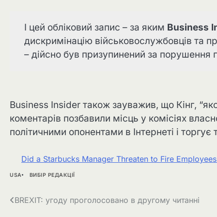
І цей обліковий запис – за яким
Business I
дискримінацію військовослужбовців та прац
– дійсно був призупинений за порушення п
Business Insider також зауважив, що Кінг, “яко
коментарів позбавили місць у комісіях влас
політичними опонентами в Інтернеті і торгує 
Did a Starbucks Manager Threaten to Fire Employees
USA
ВИБІР РЕДАКЦІЇ
Навігація
BREXIT: угоду проголосовано в другому читанні