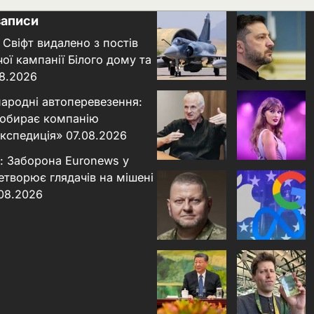
записи
 Свіфт видалено з постів
ої кампанії Білого дому та
8.2026
народні автоперевезення:
 обирає компанію
кспедиція»
07.08.2026
: Заборона Euronews у
етворює глядачів на мішені
.08.2026