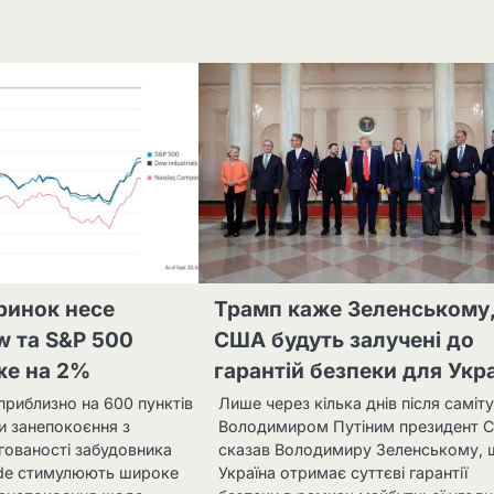
ринок несе
Трамп каже Зеленському
w та S&P 500
США будуть залучені до
же на 2%
гарантій безпеки для Укр
приблизно на 600 пунктів
Лише через кілька днів після саміту
и занепокоєння з
Володимиром Путіним президент 
гованості забудовника
сказав Володимиру Зеленському, 
nde стимулюють широке
Україна отримає суттєві гарантії