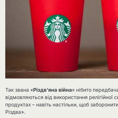
Так звана «
Різдв‘яна війна
» нібито передбача
відмовляються від використання релігійної си
продуктах – навіть настільки, щоб заборони
Різдва».