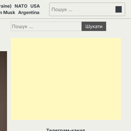
aine)
NATO
USA
Пошук:
on Musk
Argentina
Пошук:
Телеграм-канал