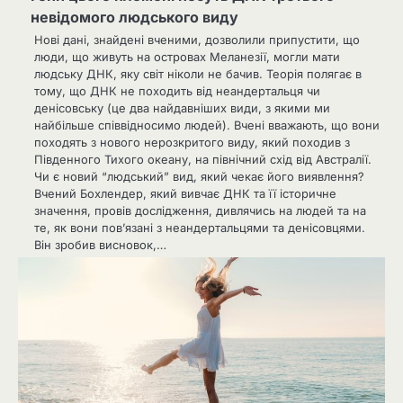
невідомого людського виду
Нові дані, знайдені вченими, дозволили припустити, що
люди, що живуть на островах Меланезії, могли мати
людську ДНК, яку світ ніколи не бачив. Теорія полягає в
тому, що ДНК не походить від неандертальця чи
денісовську (це два найдавніших види, з якими ми
найбільше співвідносимо людей). Вчені вважають, що вони
походять з нового нерозкритого виду, який походив з
Південного Тихого океану, на північний схід від Австралії.
Чи є новий “людський” вид, який чекає його виявлення?
Вчений Бохлендер, який вивчає ДНК та її історичне
значення, провів дослідження, дивлячись на людей та на
те, як вони пов’язані з неандертальцями та денісовцями.
Він зробив висновок,…