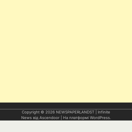
Copyright © 2026
NEWSPAPERLANDST
| Infinite
News від
Ascendoor
| На платформі
WordPress
.