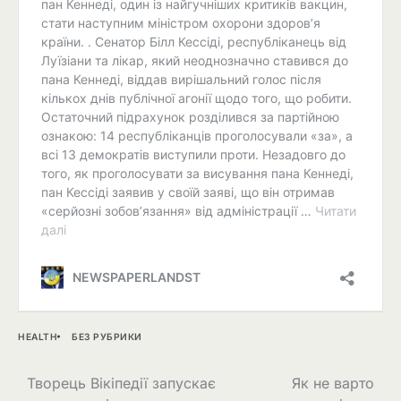
HEALTH
БЕЗ РУБРИКИ
Навігація
Творець Вікіпедії запускає
Як не варто