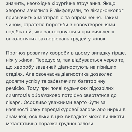
значить, необхідне хірургічне втручання. Якщо
хвороба зачепила й лімфовузли, то лікар-онколог
призначить хіміотерапію та опромінення. Таким
чином, стратегія боротьби з новоутвореннями
подібна тій, яка застосовується при виявленні
онкологічних захворювань грудей у жінок.
Прогноз розвитку хвороби в цьому випадку гірше,
ніж у жінок. Передусім, так відбувається через те,
що хворобу зазвичай діагностують на пізніших
стадіях. Але своєчасна діагностика дозволяє
досягти успіху та забезпечити багаторічну
ремісію. Тому при появі будь-яких підозрілих
симптомів обов’язково потрібно звертатися до
лікаря. Особливо уважними варто бути за
наявності раку передміхурової залози або нирки в
анамнезі, оскільки в цих випадках може виникати
метастатична поразка грудної залози.