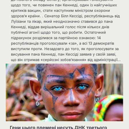
щодо того, чи повинен пан Кеннеді, один із найгучніших
критиків вакцин, стати наступним міністром охорони
здоров’я країни. . Сенатор Білл Кессіді, республіканець від
Луїзіани та лікар, який неоднозначно ставився до пана
Кеннеді, віддав вирішальний голос після кількох днів
публічної агонії щодо того, що робити. Остаточний
підрахунок розділився за партійною ознакою: 14
республіканців проголосували «за», а всі 13 демократів
виступили проти. Незадовго до того, як проголосувати за
висування пана Кеннеді, пан Кессіді заявив у своїй заяві,
що він отримав «серйозні зобов’язання» від адміністрації…
Гени цього племені несуть ДНК третього