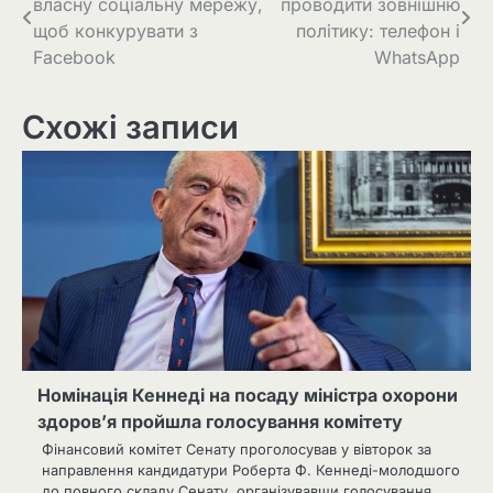
власну соціальну мережу,
проводити зовнішню
записів
щоб конкурувати з
політику: телефон і
Facebook
WhatsApp
Схожі записи
Номінація Кеннеді на посаду міністра охорони
здоров’я пройшла голосування комітету
Фінансовий комітет Сенату проголосував у вівторок за
направлення кандидатури Роберта Ф. Кеннеді-молодшого
до повного складу Сенату, організувавши голосування