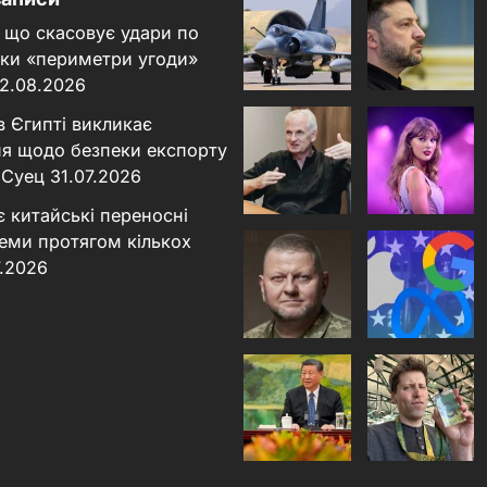
 що скасовує удари по
льки «периметри угоди»
2.08.2026
в Єгипті викликає
я щодо безпеки експорту
 Суец
31.07.2026
є китайські переносні
теми протягом кількох
7.2026