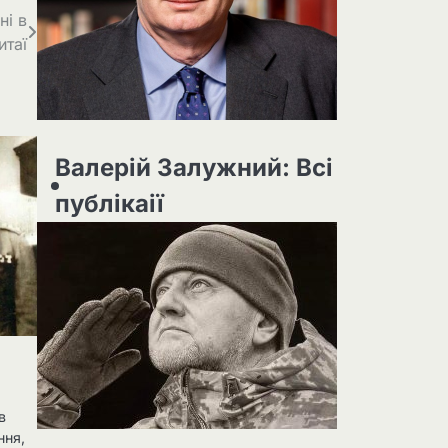
ні в
итаї
Валерій Залужний: Всі
публікаії
в
ння,