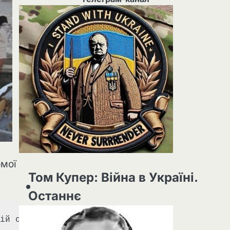
омої
Том Купер: Війна в Україні.
Останнє
ій офіцер британської армії, загинув рано в 