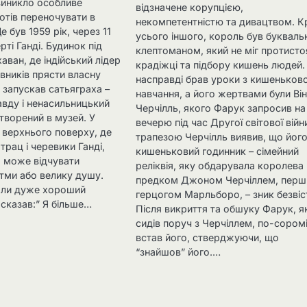
 виникло особливе
відзначене корупцією,
хотів переночувати в
некомпетентністю та дивацтвом. К
Це був 1959 рік, через 11
усього іншого, король був буквал
рті Ганді. Будинок під
клептоманом, який не міг протисто
аван, де індійський лідер
крадіжці та підбору кишень людей. 
вників прясти власну
насправді брав уроки з кишеньков
н запускав сатьяграха –
навчання, а його жертвами були Ві
авду і ненасильницький
Черчілль, якого Фарук запросив на
етворений в музей. У
вечерю під час Другої світової війн
і верхнього поверху, де
трапезою Черчілль виявив, що йог
трац і черевики Ганді,
кишеньковий годинник – сімейний
о може відчувати
реліквія, яку обдарувала королева
атми або велику душу.
предком Джоном Черчіллем, пер
али дуже хороший
герцогом Марльборо, – зник безвіс
н сказав:” Я більше…
Після викриття та обшуку Фарук, я
сидів поруч з Черчіллем, по-сором
встав його, стверджуючи, що
“знайшов” його.…