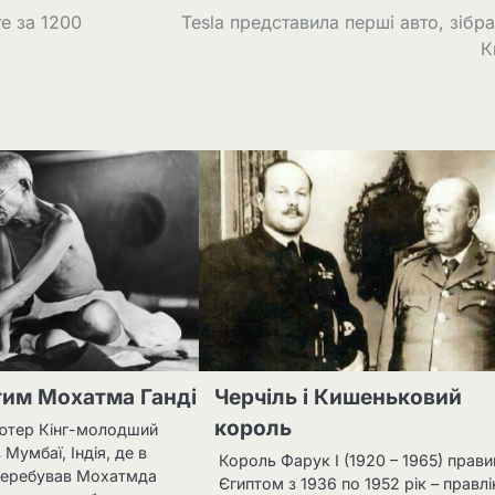
те за 1200
Tesla представила перші авто, зібра
К
тим Мохатма Ганді
Черчіль і Кишеньковий
король
ютер Кінг-молодший
в Мумбаї, Індія, де в
Король Фарук I (1920 – 1965) прави
перебував Мохатмда
Єгиптом з 1936 по 1952 рік – правлі