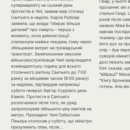
Ганді, у нього
супермаркету на сьомий день
прохання: він 
протестів в Чілі, заявив мер столиці
спальні Ганді. 
Сантьяго в неділю. Карла Рубілар
років після сме
заявила, що влада “збирає більше
назвою Мані Бх
деталей” про смерть – перша з
навчав послідо
моменту, коли демонстрації
тканину і де ві
спалахнули майже тиждень тому через
його рух за пр
збільшення витрат на громадський
опір – був пер
транспорт. Занепокоєння змусили
суворій кімнат
військовослужбовців Чилі запровадити
досі лежать ма
комендантську годину для всього
Кінг сказав, щ
столичного регіону Сантьяго до 7:00
“вібрації” Мах
ранку за місцевим часом (6:00 ранку)
“Кінгу бронюв
за неділею, підтвердив наприкінці
готель. Але ві
суботи генерал Хав’єр Ітурріаго дель
Кампо. Протести в Сантьяго
розпочалися після того, як уряд
запропонував збільшити ціну квитків на
метро. Президент Чилі Себастьян
Піньєра оголосив у суботу, що міністри
призупинять план, після…