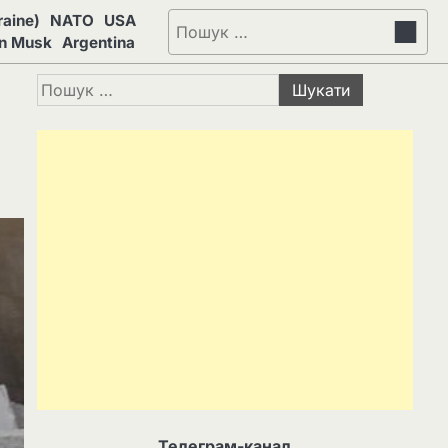
aine)
NATO
USA
Пошук:
on Musk
Argentina
Пошук:
Телеграм-канал