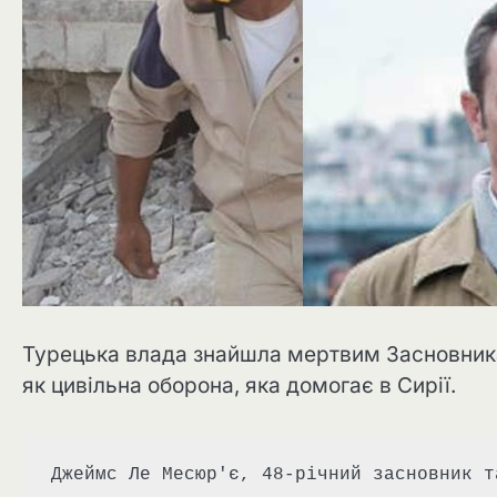
Турецька влада знайшла мертвим Засновника г
як цивільна оборона, яка домогає в Сирії.
Джеймс Ле Месюр'є, 48-річний засновник т