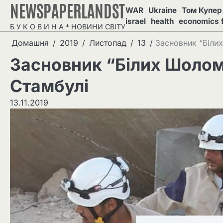
NEWSPAPERLANDST
Перейти
WAR
Ukraine
Том Купер 
до
israel
health
economics 
Б У К О В И Н А * НОВИНИ СВІТУ
вмісту
Домашня
2019
Листопад
13
Засновник “Біли
Засновник “Білих Шолом
Стамбулі
13.11.2019