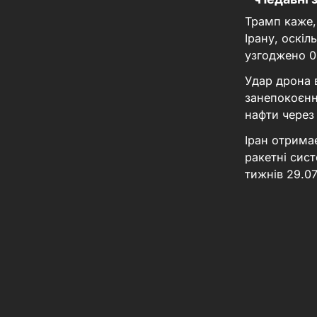
Трамп каже,
Ірану, оскі
узгоджено
0
Удар дрона 
занепокоєнн
нафти через
Іран отрима
ракетні сис
тижнів
29.0