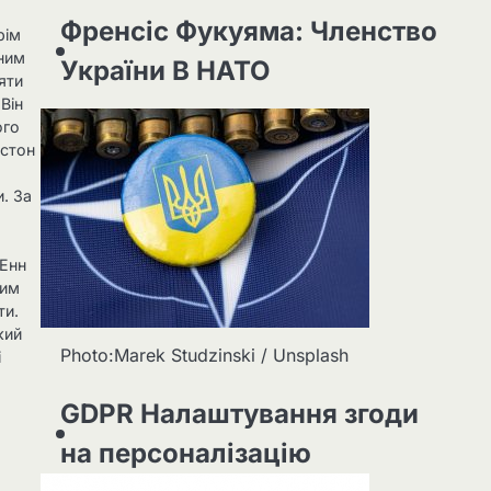
Френсіс Фукуяма: Членство
рім
ьним
України В НАТО
яти
Він
ого
нстон
и. За
о
 Енн
шим
ти.
кий
Photo:Marek Studzinski / Unsplash
і
GDPR Налаштування згоди
на персоналізацію