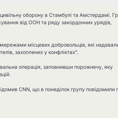
 цивільну оборону в Стамбулі та Амстердамі. Г
сування від ООН та ряду закордонних урядів,
а мережами місцевих добровольців, які надавал
елів, захоплених у конфліктах”.
увальна операція, заповнивши порожнечу, яку
ацій.
ідомив CNN, що в понеділок групу повідомили 