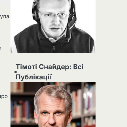
рупа
и
Тімоті Снайдер: Всі
Публікації
про