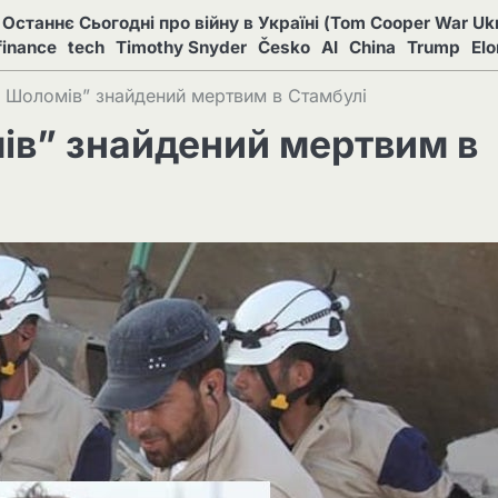
Останнє Сьогодні про війну в Україні (Tom Cooper War Ukr
finance
tech
Timothy Snyder
Česko
AI
China
Trump
El
х Шоломів” знайдений мертвим в Стамбулі
ів” знайдений мертвим в