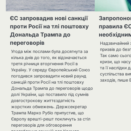
ЄС запровадив нові санкції
Запропонов
проти Росії на тлі поштовху
правила ЄС
Дональда Трампа до
необхідни
переговорів
Надзвичайний 
призвів до без
Угода між послами була досягнута за
Так само сього
кілька днів до того, як відзначається
кризи, що насу
третя річниця вторгнення Росії в
та її наслідки
Україну. У середу Європейський Союз
суспільства ви
погодився запровадити новий раунд
заходів, пише 
санкцій проти Росії на тлі поштовху
Дональда Трампа до переговорів щодо
долі України, що поставило під сумнів
довгострокову життєздатність
жорстких обмежень. Держсекретар
Трампа Марко Рубіо припустив, що
Європу врешті-решт покличуть за стіл
переговорів для обговорення