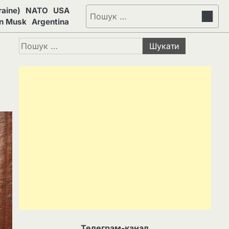
aine)
NATO
USA
Пошук:
on Musk
Argentina
Пошук:
Телеграм-канал