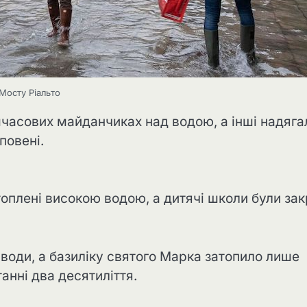
 Мосту Ріальто
мчасових майданчиках над водою, а інші надяга
повені.
топлені високою водою, а дитячі школи були зак
води, а базиліку святого Марка затопило лише
танні два десятиліття.