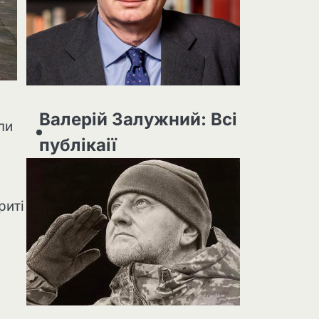
Валерій Залужний: Всі
ли
публікаії
риті