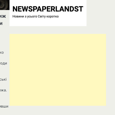
иж
и
ко
годи
.
ські
ежа.
вивши