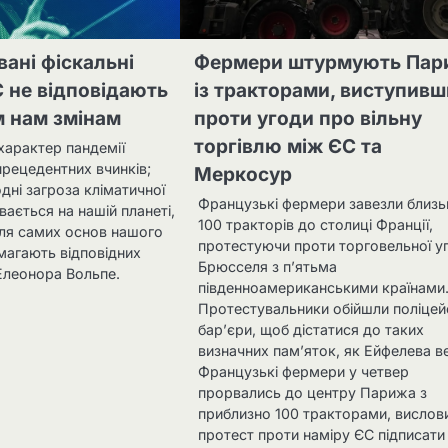
ані фіскальні
Фермери штурмують Пар
 не відповідають
із тракторами, виступивш
м нам змінам
проти угоди про вільну
торгівлю між ЄС та
характер пандемії
прецедентних вчинків;
Меркосур
дні загроза кліматичної
Французькі фермери завезли близь
вається на нашій планеті,
100 тракторів до столиці Франції,
 для самих основ нашого
протестуючи проти торговельної у
магають відповідних
Брюсселя з п’ятьма
Елеонора Вольпе.
південноамериканськими країнами
Протестувальники обійшли поліцей
бар’єри, щоб дістатися до таких
визначних пам’яток, як Ейфелева в
Французькі фермери у четвер
прорвались до центру Парижа з
приблизно 100 тракторами, висло
протест проти наміру ЄС підписати