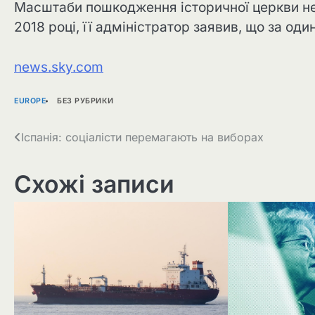
Масштаби пошкодження історичної церкви нез
2018 році, її адміністратор заявив, що за оди
news.sky.com
EUROPE
БЕЗ РУБРИКИ
Навігація
Іспанія: соціалісти перемагають на виборах
записів
Схожі записи