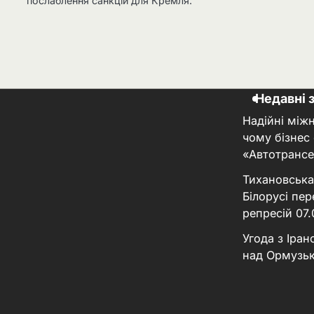
послаблення санкцій для Кремля.
Недавні 
Надійні між
чому бізнес
«Автотрансе
Тихановська
Білорусі пер
репресій
07
Угода з Іра
над Ормузь