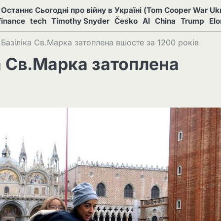
Останнє Сьогодні про війну в Україні (Tom Cooper War Ukr
finance
tech
Timothy Snyder
Česko
AI
China
Trump
El
. Базіліка Св.Марка затоплена вшосте за 1200 років
ка Св.Марка затоплена