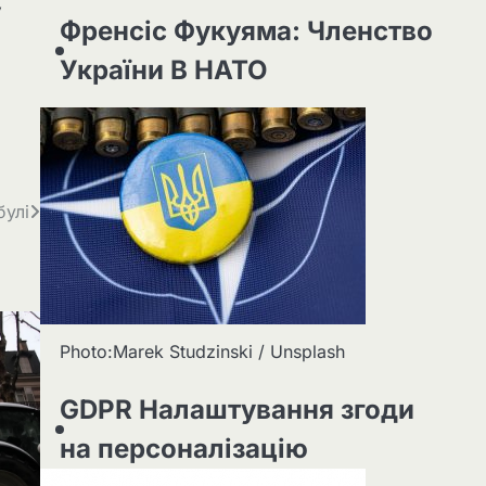
у
Френсіс Фукуяма: Членство
України В НАТО
булі
Photo:Marek Studzinski / Unsplash
GDPR Налаштування згоди
на персоналізацію