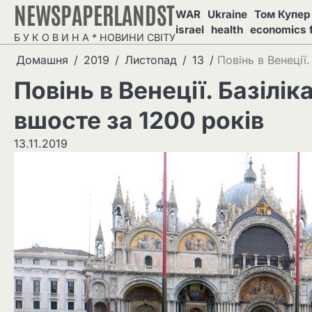
NEWSPAPERLANDST
Перейти
WAR
Ukraine
Том Купер 
до
israel
health
economics 
Б У К О В И Н А * НОВИНИ СВІТУ
вмісту
Домашня
2019
Листопад
13
Повінь в Венеції
Повінь в Венеції. Базілі
вшосте за 1200 років
13.11.2019