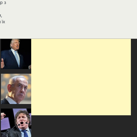
р з
,
,
 їх