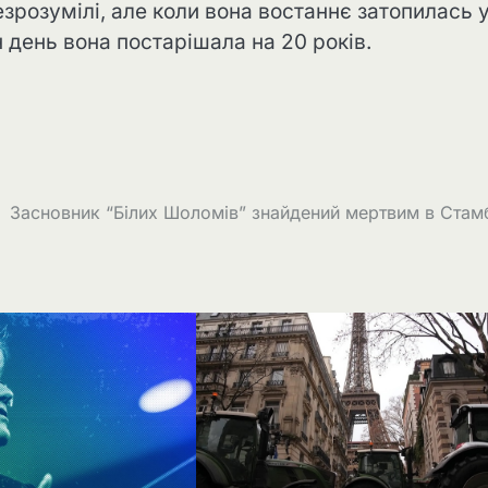
розумілі, але коли вона востаннє затопилась 
н день вона постарішала на 20 років.
Засновник “Білих Шоломів” знайдений мертвим в Стам