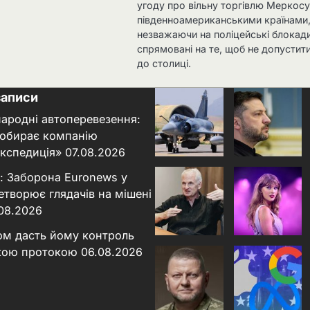
угоду про вільну торгівлю Меркосу
південноамериканськими країнами
незважаючи на поліцейські блокади
спрямовані на те, щоб не допустити
до столиці.
записи
народні автоперевезення:
 обирає компанію
кспедиція»
07.08.2026
: Заборона Euronews у
етворює глядачів на мішені
.08.2026
ном дасть йому контроль
кою протокою
06.08.2026