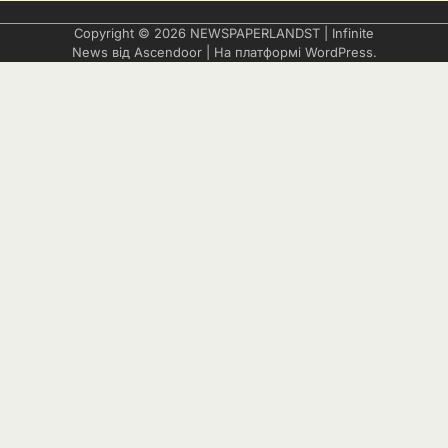
Copyright © 2026
NEWSPAPERLANDST
| Infinite
News від
Ascendoor
| На платформі
WordPress
.