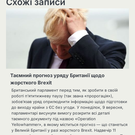
Схожі записи
Таємний прогноз уряду Британії щодо
жорсткого Brexit
Британський парламент перед тим, як зробити в своїй
роботі п’ятитижневу паузу (так звана «пророгація»),
зобов’язав уряд оприлюднити інформацію щодо підготовки
до виходу країни з ЄС без угоди. У понеділок, 9 вересня,
парламентарі висунули вимогу розкрити всі деталі
таємного документу під назвою «Operation
Yellowhammer», в якому міститься прогноз — що станеться
у Великій Британії у разі жорсткого Brexit. Надвечір 11