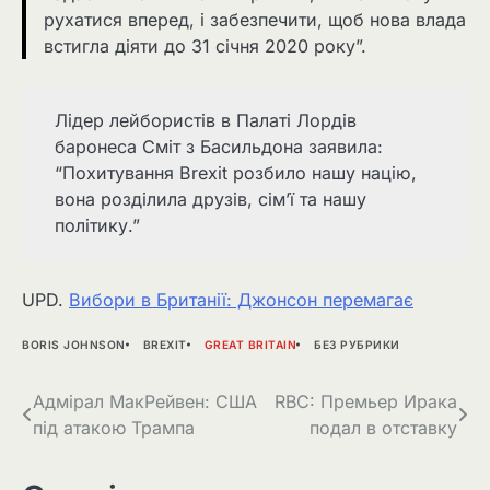
рухатися вперед, і забезпечити, щоб нова влада
встигла діяти до 31 січня 2020 року”.
Лідер лейбористів в Палаті Лордів
баронеса Сміт з Басильдона заявила:
“Похитування Brexit розбило нашу націю,
вона розділила друзів, сім’ї та нашу
політику.”
UPD.
Вибори в Британії: Джонсон перемагає
BORIS JOHNSON
BREXIT
GREAT BRITAIN
БЕЗ РУБРИКИ
Навігація
Адмірал МакРейвен: США
RBC: Премьер Ирака
під атакою Трампа
подал в отставку
записів