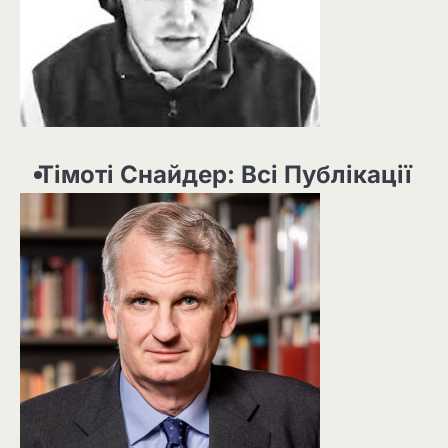
Тімоті Снайдер: Всі Публікації