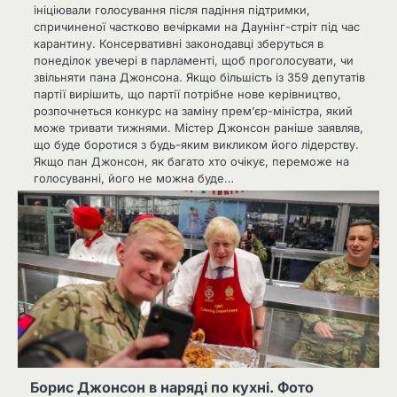
ініціювали голосування після падіння підтримки,
спричиненої частково вечірками на Даунінг-стріт під час
карантину. Консервативні законодавці зберуться в
понеділок увечері в парламенті, щоб проголосувати, чи
звільняти пана Джонсона. Якщо більшість із 359 депутатів
партії вирішить, що партії потрібне нове керівництво,
розпочнеться конкурс на заміну прем’єр-міністра, який
може тривати тижнями. Містер Джонсон раніше заявляв,
що буде боротися з будь-яким викликом його лідерству.
Якщо пан Джонсон, як багато хто очікує, переможе на
голосуванні, його не можна буде…
Борис Джонсон в наряді по кухні. Фото