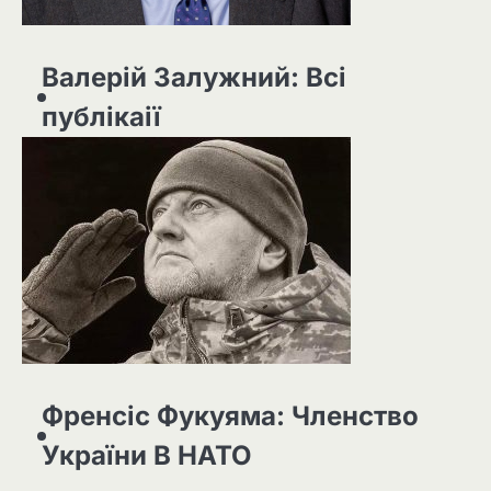
Валерій Залужний: Всі
публікаії
Френсіс Фукуяма: Членство
України В НАТО