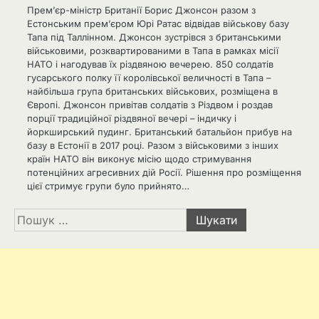
Прем’єр-міністр Британії Борис Джонсон разом з
Естонським прем’єром Юрі Ратас відвідав військову базу
Тапа під Таллінном. Джонсон зустрівся з британськими
військовими, розквартированими в Тапа в рамках місії
НАТО і нагодував їх різдвяною вечерею. 850 солдатів
гусарського полку її королівської величності в Тапа –
найбільша група британських військових, розміщена в
Європі. Джонсон привітав солдатів з Різдвом і роздав
порції традиційної різдвяної вечері – індичку і
йоркширський пудинг. Британський батальйон прибув на
базу в Естонії в 2017 році. Разом з військовими з інших
країн НАТО він виконує місію щодо стримування
потенційних агресивних дій Росії. Рішення про розміщення
цієї стримує групи було прийнято…
Пошук: