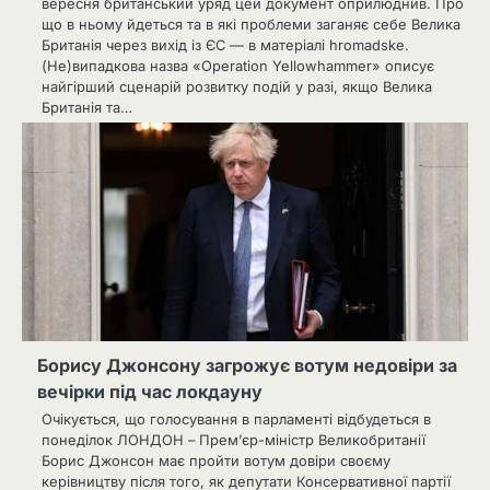
вересня британський уряд цей документ оприлюднив. Про
що в ньому йдеться та в які проблеми заганяє себе Велика
Британія через вихід із ЄС — в матеріалі hromadske.
(Не)випадкова назва «Operation Yellowhammer» описує
найгірший сценарій розвитку подій у разі, якщо Велика
Британія та…
Борису Джонсону загрожує вотум недовіри за
вечірки під час локдауну
Очікується, що голосування в парламенті відбудеться в
понеділок ЛОНДОН – Прем’єр-міністр Великобританії
Борис Джонсон має пройти вотум довіри своєму
керівництву після того, як депутати Консервативної партії