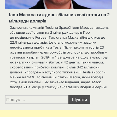
Ілон Маск за тиждень збільшив свої статки на 2
мільярди доларів
Засновник компаній Tesla та SpaceX Ілон Маск за тиждень
збільшив свої статки на 2 мільярди доларів Про
це повідомляє Forbes. Так, статки Маска збільшились до
22,9 мільярда доларів. Це стало можливим завдяки
неочікуваним прибуткам Tesla. Після закриття торгів 23
жовтня виробник електромобілів оголосив, що заробив у
третьому кварталі 2019-го 1,89 долара на одну акцію, тоді
як аналітики очікували збиток у 42 центи. Таким чином,
скорегований прибуток компанії склав 342 мільйони
доларів. Упродовж наступного тижня акції Tesla виросли
майже на 24%, збільшивши статки Маска, який володіє
22% акцій компанії. Як зазначає видання, наразі Маск
посідає 21-е місце у списку найбагатших людей Америки.
Пошук: