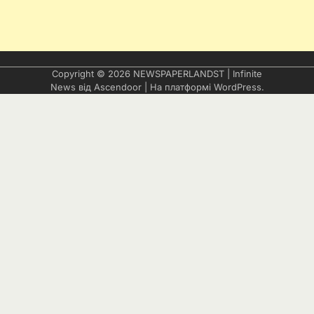
Copyright © 2026
NEWSPAPERLANDST
| Infinite
News від
Ascendoor
| На платформі
WordPress
.