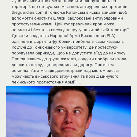
Суперечливий крок може посилити напруженість на
території, що стосується місячних антиурядових протестів
theguardian.com В Гонконзі Китайські війська вийшли, щоб
допомогти очистити шляхи, заблоковані антиурядовими
протестувальниками. Цей суперечливий крок може
посилити і без того високу напругу на китайській території.
Десятки солдатів з Народної Армії Визволення (PLA),
одягнені в шорти та футболки, прибігли зі своїх казарм в
Коулуні до Гонконзького університету, де протестуючі
побудували барикади, щоб не допустити в’їзд до кампусу.
Приєднавшись до групи жителів, солдати прибрали столи,
дошки та цеглу, що перекривали дорогу. Протягом
останніх п’яти місяців демонстрацій над містом висіла
можливість військового втручання та привід минулого
пекінського протистояння Армії і…