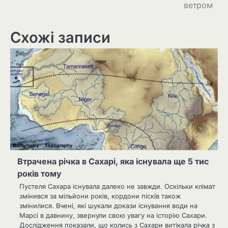
записів
ветром
Схожі записи
Втрачена річка в Сахарі, яка існувала ще 5 тис
років тому
Пустеля Сахара існувала далеко не завжди. Оскільки клімат
змінився за мільйони років, кордони пісків також
змінилися. Вчені, які шукали докази існування води на
Марсі в давнину, звернули свою увагу на історію Сахари.
Дослідження показали, що колись з Сахари витікала річка з