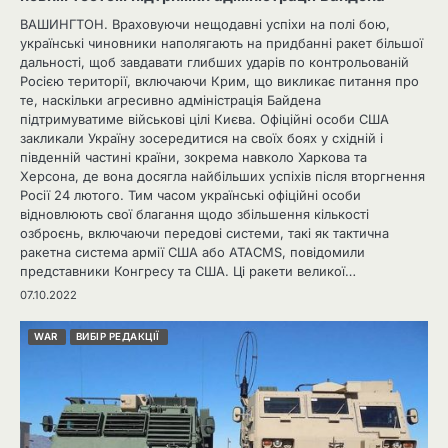
ВАШИНГТОН. Враховуючи нещодавні успіхи на полі бою,
українські чиновники наполягають на придбанні ракет більшої
дальності, щоб завдавати глибших ударів по контрольованій
Росією території, включаючи Крим, що викликає питання про
те, наскільки агресивно адміністрація Байдена
підтримуватиме військові цілі Києва. Офіційні особи США
закликали Україну зосередитися на своїх боях у східній і
південній частині країни, зокрема навколо Харкова та
Херсона, де вона досягла найбільших успіхів після вторгнення
Росії 24 лютого. Тим часом українські офіційні особи
відновлюють свої благання щодо збільшення кількості
озброєнь, включаючи передові системи, такі як тактична
ракетна система армії США або ATACMS, повідомили
представники Конгресу та США. Ці ракети великої…
07.10.2022
WAR
ВИБІР РЕДАКЦІЇ