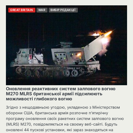
GREAT BRITAIN
WAR
ВИБІР РЕДАКЦІЇ
Оновлення реактивних систем залпового вогню
M270 MLRS британської армії підсилюють
можливості глибокого вогню
Згідно з нещодавньою угодою, укладеною з Міністерством
оборони США, британська армія розпочне п’ятирічну
програму оновлення своїх ракетних систем залпового вогню
(MLRS) M270, повідомляється на своєму веб-сайті. Будуть
оновлені 44 пускові установки, які зараз знаходяться на