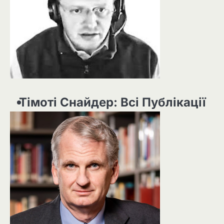
Тімоті Снайдер: Всі Публікації