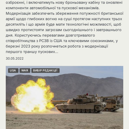
озброєнні, і включатимуть нову броньовану кабіну та оновлені
компоненти автомобільної та пускової механізмів.
Модернізація забезпечить збереження потужності британської
армії щодо глибоких вогню на суші протягом наступних трьох
десятиліть і що армія буде мати технологічні можливості, щоб
швидко протистояти загрозам сьогоднішнього і завтрашнього
дня. Користуючись перевагами довготривалого
співробітництва з РСЗВ із США та ключовими союзниками, у
березні 2023 року розпочнеться робота з модернізації
першого траншу пускових…
30.05.2022
USA
WAR
ВИБІР РЕДАКЦІЇ