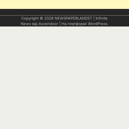
Copyright © 2026
NEWSPAPERLANDST
| Infinite
News від
Ascendoor
| На платформі
WordPress
.