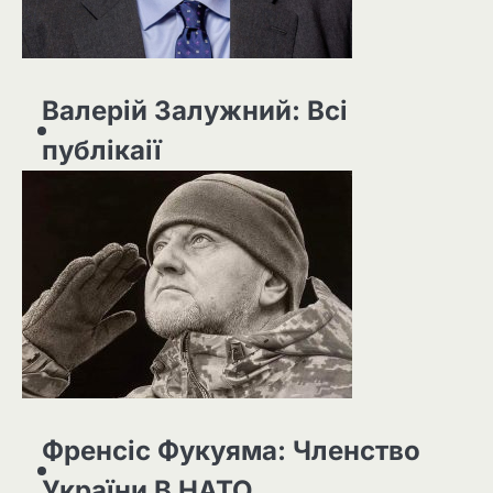
Валерій Залужний: Всі
публікаії
Френсіс Фукуяма: Членство
України В НАТО