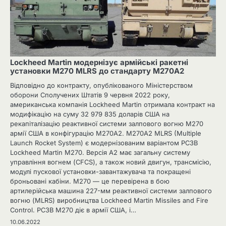
Lockheed Martin модернізує армійські ракетні
установки M270 MLRS до стандарту M270A2
Відповідно до контракту, опублікованого Міністерством
оборони Сполучених Штатів 9 червня 2022 року,
американська компанія Lockheed Martin отримала контракт на
модифікацію на суму 32 979 835 доларів США на
рекапіталізацію реактивної системи залпового вогню M270
армії США в конфігурацію M270A2. M270A2 MLRS (Multiple
Launch Rocket System) є модернізованим варіантом РСЗВ
Lockheed Martin M270. Версія A2 має загальну систему
управління вогнем (CFCS), а також новий двигун, трансмісію,
модулі пускової установки-завантажувача та покращені
броньовані кабіни. M270 — це перевірена в бою
артилерійська машина 227-мм реактивної системи залпового
вогню (MLRS) виробництва Lockheed Martin Missiles and Fire
Control. РСЗВ M270 діє в армії США, і…
10.06.2022