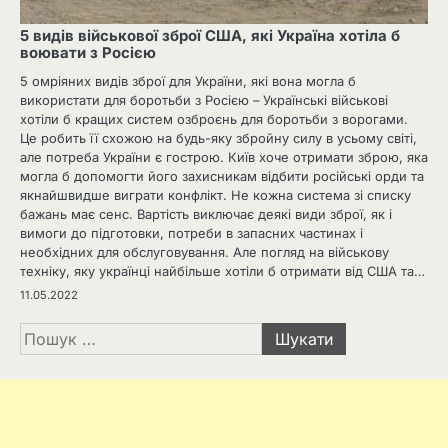
5 видів військової зброї США, які Україна хотіла б
воювати з Росією
5 омріяних видів зброї для України, які вона могла б
використати для боротьби з Росією – Українські військові
хотіли б кращих систем озброєнь для боротьби з ворогами.
Це робить її схожою на будь-яку збройну силу в усьому світі,
але потреба України є гострою. Київ хоче отримати зброю, яка
могла б допомогти його захисникам відбити російські орди та
якнайшвидше виграти конфлікт. Не кожна система зі списку
бажань має сенс. Вартість виключає деякі види зброї, як і
вимоги до підготовки, потреби в запасних частинах і
необхідних для обслуговування. Але погляд на військову
техніку, яку українці найбільше хотіли б отримати від США та…
11.05.2022
Пошук: