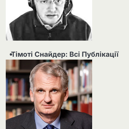
Тімоті Снайдер: Всі Публікації