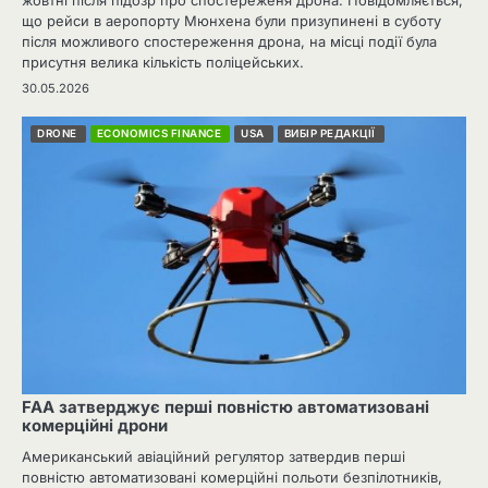
жовтні після підозр про спостереженя дрона. Повідомляється,
що рейси в аеропорту Мюнхена були призупинені в суботу
після можливого спостереження дрона, на місці події була
присутня велика кількість поліцейських.
30.05.2026
DRONE
ECONOMICS FINANCE
USA
ВИБІР РЕДАКЦІЇ
FAA затверджує перші повністю автоматизовані
комерційні дрони
Американський авіаційний регулятор затвердив перші
повністю автоматизовані комерційні польоти безпілотників,