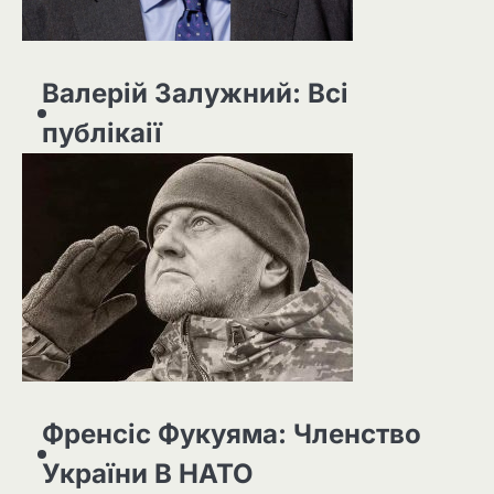
Валерій Залужний: Всі
публікаії
Френсіс Фукуяма: Членство
України В НАТО