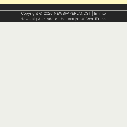
Copyright © 2026
NEWSPAPERLANDST
| Infinite
News від
Ascendoor
| На платформі
WordPress
.