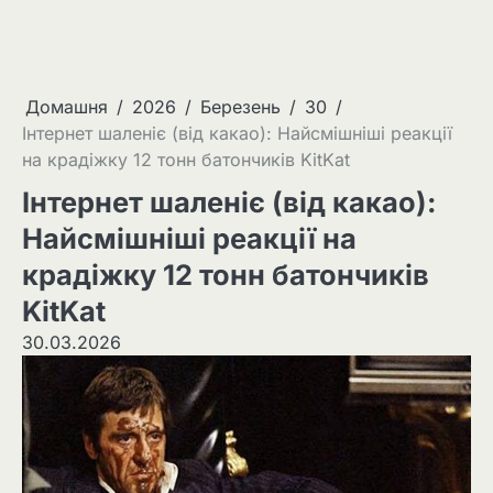
Домашня
2026
Березень
30
Інтернет шаленіє (від какао): Найсмішніші реакції
на крадіжку 12 тонн батончиків KitKat
Інтернет шаленіє (від какао):
Найсмішніші реакції на
крадіжку 12 тонн батончиків
KitKat
30.03.2026