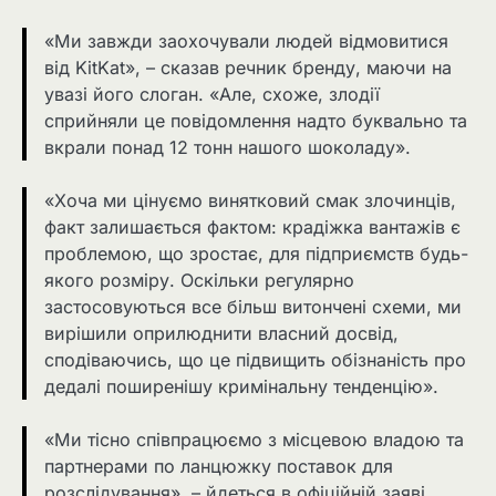
«Ми завжди заохочували людей відмовитися
від KitKat», – сказав речник бренду, маючи на
увазі його слоган. «Але, схоже, злодії
сприйняли це повідомлення надто буквально та
вкрали понад 12 тонн нашого шоколаду».
«Хоча ми цінуємо винятковий смак злочинців,
факт залишається фактом: крадіжка вантажів є
проблемою, що зростає, для підприємств будь-
якого розміру. Оскільки регулярно
застосовуються все більш витончені схеми, ми
вирішили оприлюднити власний досвід,
сподіваючись, що це підвищить обізнаність про
дедалі поширенішу кримінальну тенденцію».
«Ми тісно співпрацюємо з місцевою владою та
партнерами по ланцюжку поставок для
розслідування», – йдеться в офіційній заяві,