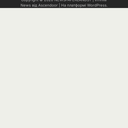
News від
Ascendoor
| На платформі
WordPress
.