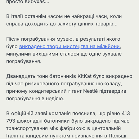
просто вибухає…
В Італії останнім часом не найкращі часи, коли
справа доходить до захисту цінних товарів…
Після пограбування музею, в результаті якого
було
викрадено твори мистецтва на мільйони
,
минулими вихідними сталося ще одне зухвале
пограбування.
Дванадцять тонн батончиків KitKat було викрадено
під час ризикованого пограбування шоколаду,
причому кондитерський гігант Nestlé підтвердив
пограбування в неділю.
В офіційній заяві компанія пояснила, що рівно 413
793 шоколадні батончики було викрадено під час
транспортування між фабрикою в центральній
Італії та кінцевим пунктом призначення в Польщі.