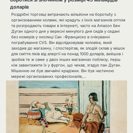
доларів
Роздрібні торговці витрачають мільйони на боротьбу з
організованими колами, які крадуть з їхніх магазинів оптом
та розпродають товари в Інтернеті, часто на Amazon Бен
Дуган одного дня у вересні минулого дня сидів у седані
без номерів у околиці Сан -Франциско в очікуванні
пограбування CVS. Він відслідковував чоловіка, який
заходив до магазину, і спостерігав, як злодій склав у мішок
для сміття ліків від алергії на понад 1000 доларів, вийшов і
зробив те ж саме у двох інших магазинах поблизу, перш
ніж завантажити їх у фургон, що чекав, згадує пан Дуган.
Мішенню не був звичайні крадіжки. Він був частиною
мережі організованих професіоналів,…