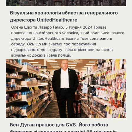
Візуальна хронологія вбивства генерального
директора UnitedHealthcare
Олена Шао та Лазаро Гаміо, 5 грудня 2024 Триває
полювання на озброєного чоловіка, який вбив виконавчого
директора UnitedHealthcare Браяна Томпсона рано в
середу. Ось що ми знаємо про пересування
підозрюваного до і відразу після стрілянини на основі
візуальних доказів і заяв поліції.
Бен Дуган працює для CVS. Його робота
боротися зі злочином у розмірі 45 мільярдів