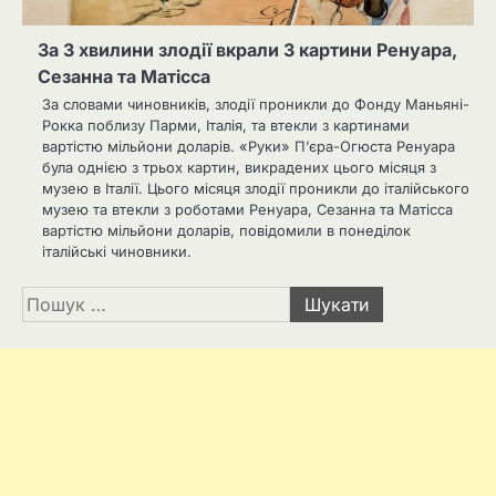
За 3 хвилини злодії вкрали 3 картини Ренуара,
Сезанна та Матісса
За словами чиновників, злодії проникли до Фонду Маньяні-
Рокка поблизу Парми, Італія, та втекли з картинами
вартістю мільйони доларів. «Руки» П’єра-Огюста Ренуара
була однією з трьох картин, викрадених цього місяця з
музею в Італії. Цього місяця злодії проникли до італійського
музею та втекли з роботами Ренуара, Сезанна та Матісса
вартістю мільйони доларів, повідомили в понеділок
італійські чиновники.
Пошук: