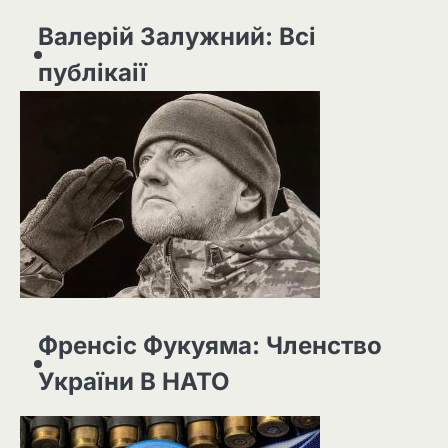
Валерій Залужний: Всі
публікаії
Френсіс Фукуяма: Членство
України В НАТО