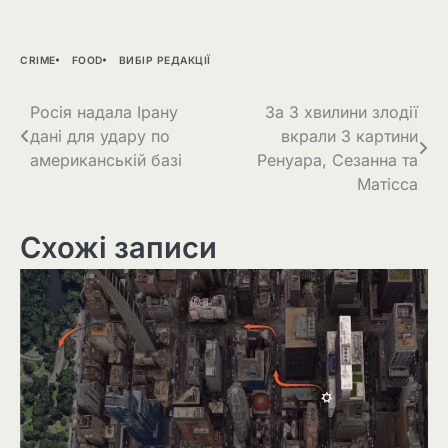
CRIME
FOOD
ВИБІР РЕДАКЦІЇ
Навігація
Росія надала Ірану
За 3 хвилини злодії
дані для удару по
вкрали 3 картини
записів
американській базі
Ренуара, Сезанна та
Матісса
Схожі записи