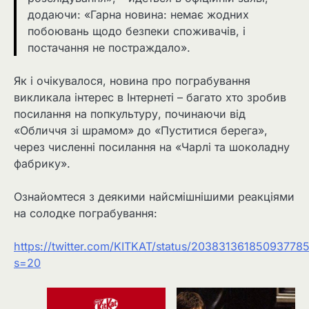
додаючи: «Гарна новина: немає жодних
побоювань щодо безпеки споживачів, і
постачання не постраждало».
Як і очікувалося, новина про пограбування
викликала інтерес в Інтернеті – багато хто зробив
посилання на попкультуру, починаючи від
«Обличчя зі шрамом» до «Пуститися берега»,
через численні посилання на «Чарлі та шоколадну
фабрику».
Ознайомтеся з деякими найсмішнішими реакціями
на солодке пограбування:
https://twitter.com/KITKAT/status/20383136185093778
s=20