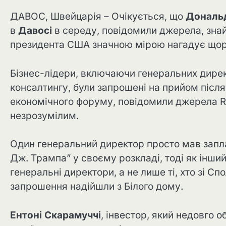
ДАВОС, Швейцарія – Очікується, що
Дональ
в
Давосі
в середу, повідомили джерела, знай
президента США значною мірою нагадує щоріч
Бізнес-лідери, включаючи генеральних дирек
консалтингу, були запрошені на прийом після
економічного форуму, повідомили джерела Re
незрозумілим.
Один генеральний директор просто мав запл
Дж. Трампа” у своєму розкладі, тоді як інший
генеральні директори, а не лише ті, хто зі С
запрошення надійшли з Білого дому.
Ентоні Скарамуччі
, інвестор, який недовго 