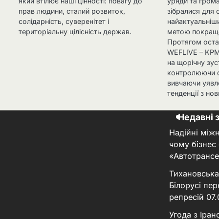
який втілює наші цінності: повагу до
уряди та гром
прав людини, сталий розвиток,
зібралися для
солідарність, суверенітет і
найактуальніши
територіальну цілісність держав.
метою покраще
Протягом остан
WEFLIVE – KPM
на щорічну зус
контролюючи 
вивчаючи уявл
тенденції з но
Недавні 
Надійні між
чому бізнес
«Автотрансе
Тихановська
Білорусі пер
репресій
07
Угода з Іра