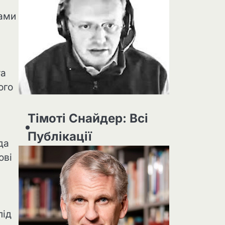
рами
та
ого
Тімоті Снайдер: Всі
Публікації
да
ові
під