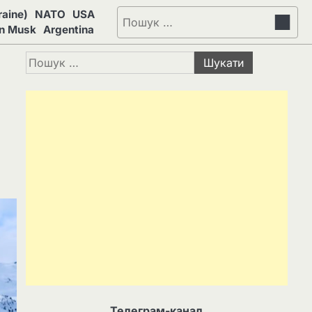
aine)
NATO
USA
Пошук:
on Musk
Argentina
Пошук:
Телеграм-канал