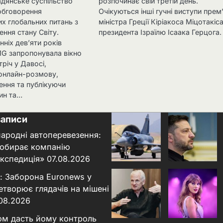
адянське суспільство
розпочинає свій третій день.
 обговорення
Очікуються інші гучні виступи прем
х глобальних питань з
міністра Греції Кіріакоса Міцотакіса
ння стану Світу.
президента Ізраїлю Ісаака Герцога.
ніх дев’яти років
G запропонувала вікно
тріч у Давосі,
онлайн-розмову,
ення та публікуючи
вин та…
записи
народні автоперевезення:
 обирає компанію
кспедиція»
07.08.2026
: Заборона Euronews у
етворює глядачів на мішені
.08.2026
ном дасть йому контроль