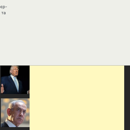
’єр-
 та