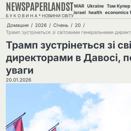
NEWSPAPERLANDST
Перейти
WAR
Ukraine
Том Купер 
до
israel
health
economics 
Б У К О В И Н А * НОВИНИ СВІТУ
вмісту
Домашня
2026
Січень
20
Трамп зустрінеться зі світовими генеральними директ
Трамп зустрінеться зі с
директорами в Давосі, п
уваги
20.01.2026