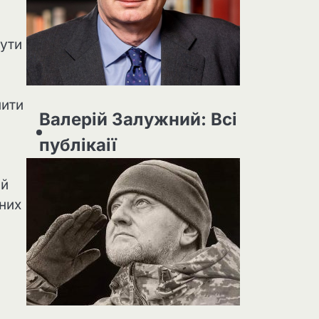
бути
пити
Валерій Залужний: Всі
публікаії
ий
них