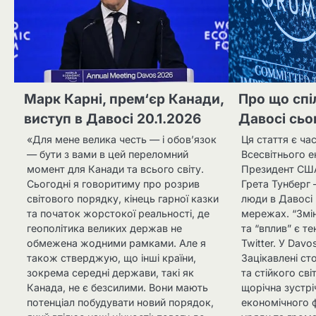
Марк Карні, прем‘єр Канади,
Про що спі
виступ в Давосі 20.1.2026
Давосі сьо
«Для мене велика честь — і обов’язок
Ця стаття є ча
— бути з вами в цей переломний
Всесвітнього 
момент для Канади та всього світу.
Президент СШ
Сьогодні я говоритиму про розрив
Грета Тунберг 
світового порядку, кінець гарної казки
люди в Давосі 
та початок жорстокої реальності, де
мережах. “Змін
геополітика великих держав не
та “вплив” є т
обмежена жодними рамками. Але я
Twitter. У Dav
також стверджую, що інші країни,
Зацікавлені ст
зокрема середні держави, такі як
та стійкого сві
Канада, не є безсилими. Вони мають
щорічна зустрі
потенціал побудувати новий порядок,
економічного ф