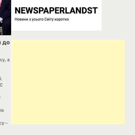
я до
су, а
.
ЄС
у
іх
су –