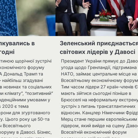
лкувались в
Зеленський приєднаєтьс
годні
світових лідерів у Давосі
стиною щорічної зустрічі
Президент України прямує до Даво
економічного форуму
угода щодо Гренландії, підтримана
А Дональд Трамп та
НАТО, займає центральне місце на
– найбільш згадувані
Всесвітньому економічному форумі
в новинах та соціальних
Тим часом лідери 27 країн-членів 
и клімату”, “позитивний”
мають зійтися сьогодні пізніше в
енденційними умовами у
Брюсселі на неформальну екстрен
os 2020 є тема
зустріч з питань трансатлантичних
орони для згуртованого
відносин. Канцлер Німеччини Фрідр
ту. Цього року це 50-та
Мерц стане першим європейським
ч Всесвітнього
лідером, який вийде на сцену Даво
оруму в Давосі. Бізнес,
Всесвітній економічний форум