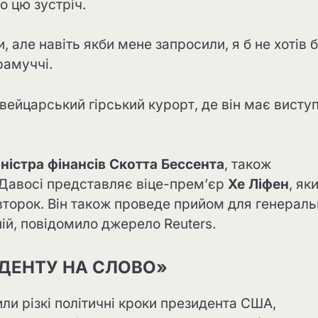
о цю зустріч.
, але навіть якби мене запросили, я б не хотів 
рамуччі.
вейцарський гірський курорт, де він має висту
іністра фінансів Скотта Бессента
, також
Давосі представляє віце-прем’єр
Хе Ліфен
, як
второк. Він також проведе прийом для генераль
ій, повідомило джерело Reuters.
ДЕНТУ НА СЛОВО»
и різкі політичні кроки президента США,