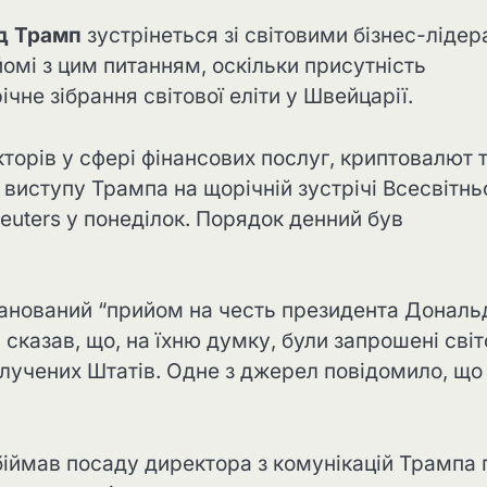
д Трамп
зустрінеться зі світовими бізнес-ліде
омі з цим питанням, оскільки присутність
не зібрання світової еліти у Швейцарії.
торів у сфері фінансових послуг, криптовалют 
 виступу Трампа на щорічній зустрічі Всесвітнь
uters у понеділок. Порядок денний був
анований “прийом на честь президента Дональ
 сказав, що, на їхню думку, були запрошені світ
получених Штатів. Одне з джерел повідомило, що
обіймав посаду директора з комунікацій Трампа 