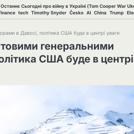
Останнє Сьогодні про війну в Україні (Tom Cooper War Ukr
finance
tech
Timothy Snyder
Česko
AI
China
Trump
El
орами в Давосі, політика США буде в центрі уваги
вітовими генеральними
олітика США буде в центрі