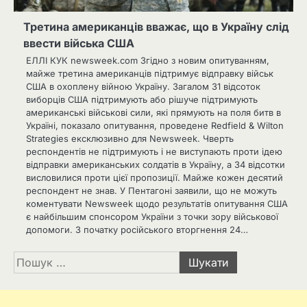
Третина американців вважає, що в Україну слід
ввести війська США
ЕЛЛІ КУК newsweek.com Згідно з новим опитуванням,
майже третина американців підтримує відправку військ
США в охоплену війною Україну. Загалом 31 відсоток
виборців США підтримують або рішуче підтримують
американські військові сили, які прямують на поля битв в
Україні, показало опитування, проведене Redfield & Wilton
Strategies ексклюзивно для Newsweek. Чверть
респондентів не підтримують і не виступають проти ідею
відправки американських солдатів в Україну, а 34 відсотки
висловилися проти цієї пропозиції. Майже кожен десятий
респондент не знав. У Пентагоні заявили, що не можуть
коментувати Newsweek щодо результатів опитування США
є найбільшим спонсором України з точки зору військової
допомоги. З початку російського вторгнення 24…
Пошук: