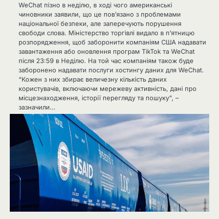
WeChat пізно в неділю, в ході чого американські
чиновники заявили, що це пов’язано з проблемами
національної безпеки, але заперечують порушення
свободи слова. Міністерство торгівлі видало в п’ятницю
розпорядження, щоб заборонити компаніям США надавати
завантаження або оновлення програм TikTok та WeChat
після 23:59 в Неділю. На той час компаніям також буде
заборонено надавати послуги хостингу даних для WeChat.
“Кожен з них збирає величезну кількість даних
користувачів, включаючи мережеву активність, дані про
місцезнаходження, історії перегляду та пошуку”, –
зазначили…