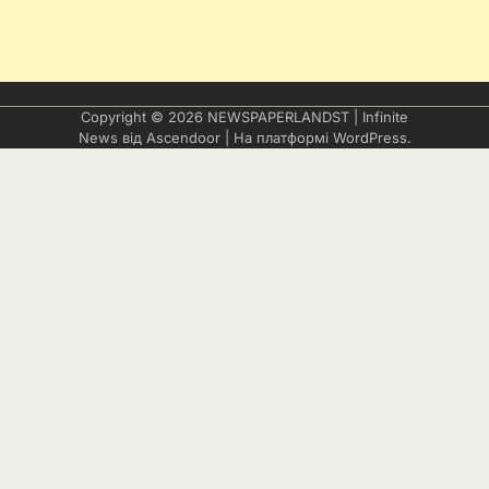
Copyright © 2026
NEWSPAPERLANDST
| Infinite
News від
Ascendoor
| На платформі
WordPress
.