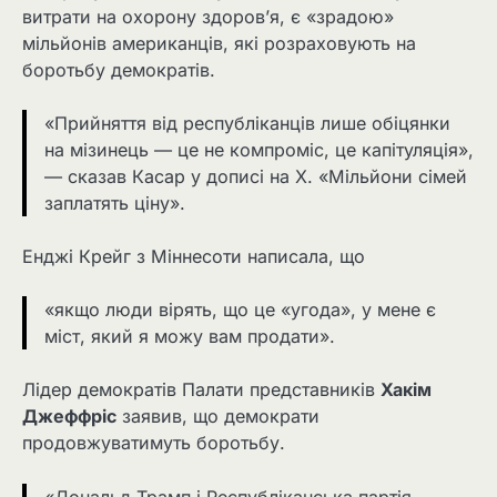
витрати на охорону здоров’я, є «зрадою»
мільйонів американців, які розраховують на
боротьбу демократів.
«Прийняття від республіканців лише обіцянки
на мізинець — це не компроміс, це капітуляція»,
— сказав Касар у дописі на X. «Мільйони сімей
заплатять ціну».
Енджі Крейг з Міннесоти написала, що
«якщо люди вірять, що це «угода», у мене є
міст, який я можу вам продати».
Лідер демократів Палати представників
Хакім
Джеффріс
заявив, що демократи
продовжуватимуть боротьбу.
«Дональд Трамп і Республіканська партія