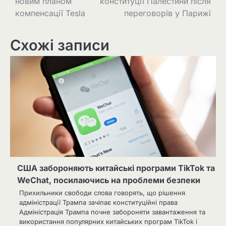
новим планом
конституції Палестини після
компенсації Tesla
переговорів у Парижі
Схожі записи
США забороняють китайські програми TikTok та
WeChat, посилаючись на проблеми безпеки
Прихильники свободи слова говорять, що рішення
адміністрації Трампа зачіпає конституційні права
Адміністрація Трампа почне забороняти завантаження та
використання популярних китайських програм TikTok і