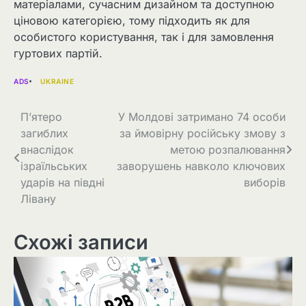
матеріалами, сучасним дизайном та доступною
ціновою категорією, тому підходить як для
особистого користування, так і для замовлення
гуртових партій.
ADS
UKRAINE
Навігація
П’ятеро
У Молдові затримано 74 особи
загиблих
за ймовірну російську змову з
записів
внаслідок
метою розпалювання
ізраїльських
заворушень навколо ключових
ударів на півдні
виборів
Лівану
Схожі записи