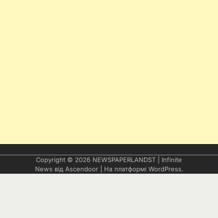
Copyright © 2026
NEWSPAPERLANDST
| Infinite
News від
Ascendoor
| На платформі
WordPress
.