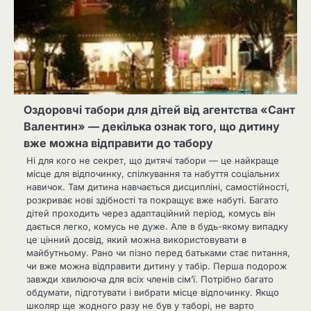
Оздоровчі табори для дітей від агентства «Сант
Валентин» — декілька ознак того, що дитину
вже можна відправити до табору
Ні для кого не секрет, що дитячі табори — це найкраще
місце для відпочинку, спілкування та набуття соціальних
навичок. Там дитина навчається дисципліні, самостійності,
розкриває нові здібності та покращує вже набуті. Багато
дітей проходить через адаптаційний період, комусь він
дається легко, комусь не дуже. Але в будь-якому випадку
це цінний досвід, який можна використовувати в
майбутньому. Рано чи пізно перед батьками стає питання,
чи вже можна відправити дитину у табір. Перша подорож
завжди хвилююча для всіх членів сім’ї. Потрібно багато
обдумати, підготувати і вибрати місце відпочинку. Якщо
школяр ще жодного разу не був у таборі, не варто