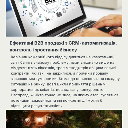
Ефективні B2B продажі з CRM: автоматизація,
контроль і зростання бізнесу
Керівник комерційного відділу дивиться на квартальний
звіт і бачить знайому проблему: план виконано лише на
сімдесят п’ять відсотків, троє менеджерів обіцяли великі
контракти, які так і не закрилися, а причини провалу
залишаються туманними. Команда посилається на складну
ситуацію на ринку, довгі цикли прийняття рішень у
корпоративних клієнтів, несподівану конкуренцію.
Насправді ж ніхто точно не знає, на якому етапі губляться
потенційні замовники та які конкретні дії могли б
підвищити результативність.