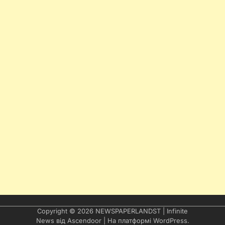
Copyright © 2026
NEWSPAPERLANDST
| Infinite
News від
Ascendoor
| На платформі
WordPress
.