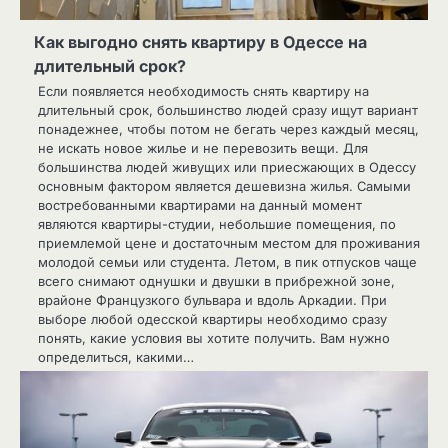
Как выгодно снять квартиру в Одессе на
длительный срок?
Если появляется необходимость снять квартиру на
длительный срок, большинство людей сразу ищут вариант
понадежнее, чтобы потом не бегать через каждый месяц,
не искать новое жилье и не перевозить вещи. Для
большинства людей живущих или приесжающих в Одессу
основным фактором является дешевизна жилья. Самыми
востребованными квартирами на данный момент
являются квартиры-студии, небольшие помещения, по
приемлемой цене и достаточным местом для проживания
молодой семьи или студента. Летом, в пик отпусков чаще
всего снимают однушки и двушки в прибрежной зоне,
врайоне Французкого бульвара и вдоль Аркадии. При
выборе любой одесской квартиры необходимо сразу
понять, какие условия вы хотите получить. Вам нужно
определиться, какими…