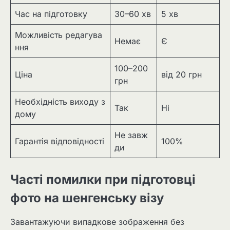
Час на підготовку
30–60 хв
5 хв
Можливість редагува
Немає
Є
ння
100–200
Ціна
від 20 грн
грн
Необхідність виходу з
Так
Ні
дому
Не завж
Гарантія відповідності
100%
ди
Часті помилки при підготовці
фото на шенгенську візу
Завантажуючи випадкове зображення без