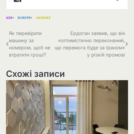
ADS
EUROPE
UKRAINE
Навігація
Як перевірити
Ердоган заявив, що він
машину за
«оптимістично переконаний,
записів
номером, щоб не
що перемога буде за Іраном»
втратити гроші?
у різкій промові
Схожі записи