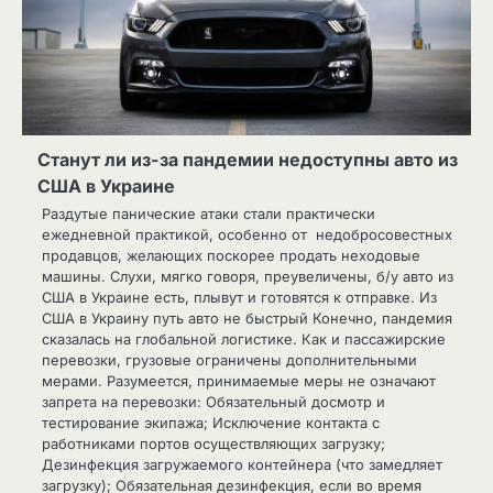
Станут ли из-за пандемии недоступны авто из
США в Украине
Раздутые панические атаки стали практически
ежедневной практикой, особенно от недобросовестных
продавцов, желающих поскорее продать неходовые
машины. Слухи, мягко говоря, преувеличены, б/у авто из
США в Украине есть, плывут и готовятся к отправке. Из
США в Украину путь авто не быстрый Конечно, пандемия
сказалась на глобальной логистике. Как и пассажирские
перевозки, грузовые ограничены дополнительными
мерами. Разумеется, принимаемые меры не означают
запрета на перевозки: Обязательный досмотр и
тестирование экипажа; Исключение контакта с
работниками портов осуществляющих загрузку;
Дезинфекция загружаемого контейнера (что замедляет
загрузку); Обязательная дезинфекция, если во время