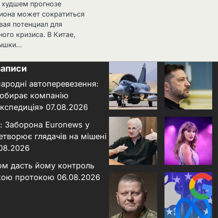
в худшем прогнозе
иона может сократиться
вая потенциал для
ого кризиса. В Китае,
пышки…
записи
народні автоперевезення:
 обирає компанію
кспедиція»
07.08.2026
: Заборона Euronews у
етворює глядачів на мішені
.08.2026
ном дасть йому контроль
кою протокою
06.08.2026