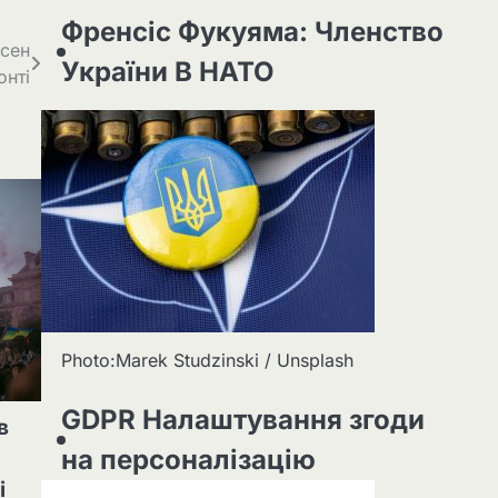
Френсіс Фукуяма: Членство
ьсен
України В НАТО
онті
Photo:Marek Studzinski / Unsplash
GDPR Налаштування згоди
в
на персоналізацію
і