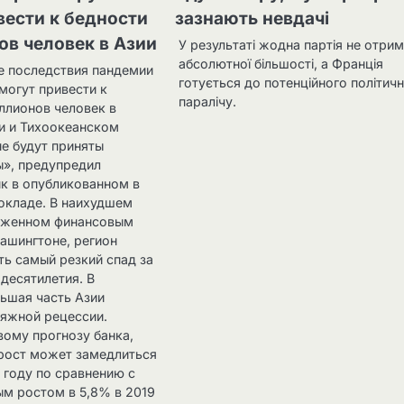
ести к бедности
зазнають невдачі
ов человек в Азии
У результаті жодна партія не отри
абсолютної більшості, а Франція
 последствия пандемии
готується до потенційного політич
могут привести к
паралічу.
иллионов человек в
и и Тихоокеанском
не будут приняты
», предупредил
к в опубликованном в
окладе. В наихудшем
ложенном финансовым
Вашингтоне, регион
ь самый резкий спад за
десятилетия. В
льшая часть Азии
тяжной рецессии.
вому прогнозу банка,
рост может замедлиться
 году по сравнению с
м ростом в 5,8% в 2019