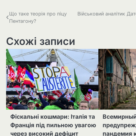
Навігація
Що таке теорія про піцу
Військовий аналітик Да
Пентагону?
записів
Схожі записи
Фіскальні кошмари: Італія та
Всемирный
Франція під пильною увагою
предупрежд
через високий дефіцит
пандемия 