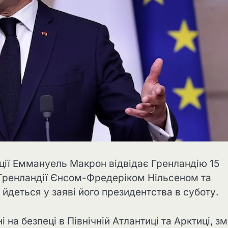
ції Еммануель Макрон відвідає Гренландію 15
 Гренландії Єнсом-Фредеріком Нільсеном та
йдеться у заяві його президентства в суботу.
а безпеці в Північній Атлантиці та Арктиці, зм