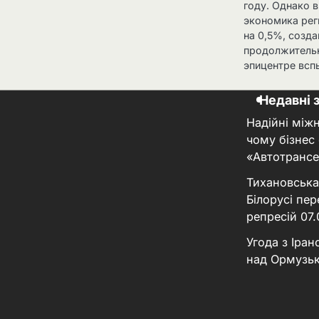
году. Однако 
экономика рег
на 0,5%, созда
продолжительн
эпицентре вс
Недавні 
Надійні між
чому бізнес
«Автотрансе
Тихановська
Білорусі пер
репресій
07
Угода з Іра
над Ормузь