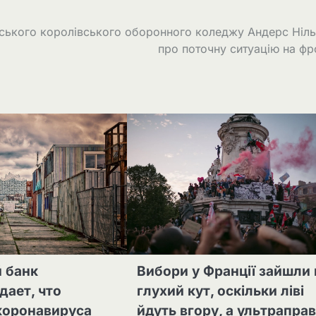
тського королівського оборонного коледжу Андерс Ніл
про поточну ситуацію на фр
 банк
Вибори у Франції зайшли 
ает, что
глухий кут, оскільки ліві
коронавируса
йдуть вгору, а ультраправ