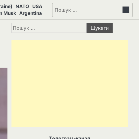
aine)
NATO
USA
Пошук:
on Musk
Argentina
Пошук:
Телеграм-канал