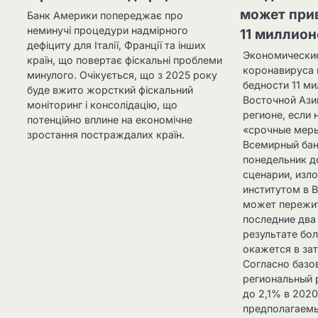
может прив
Банк Америки попереджає про
неминучі процедури надмірного
11 миллион
дефіциту для Італії, Франції та інших
Экономические
країн, що повертає фіскальні проблеми
коронавируса 
минулого. Очікується, що з 2025 року
бедности 11 м
буде вжито жорсткий фіскальний
Восточной Ази
моніторинг і консолідацію, що
регионе, если 
потенційно вплине на економічне
«срочные меры
зростання постраждалих країн.
Всемирный бан
понедельник д
сценарии, из
институтом в 
может пережит
последние два 
результате бо
окажется в за
Согласно базо
региональный 
до 2,1% в 2020
предполагаемы