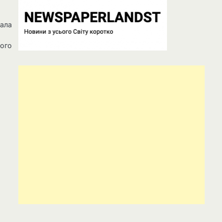
мала
ного