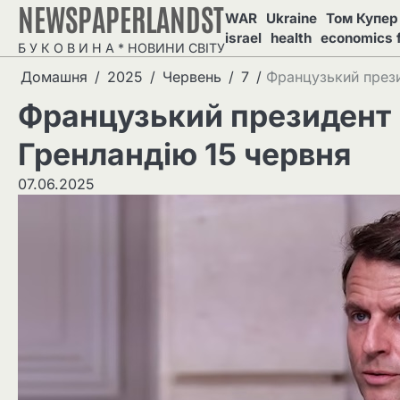
NEWSPAPERLANDST
Перейти
WAR
Ukraine
Том Купер 
до
israel
health
economics 
Б У К О В И Н А * НОВИНИ СВІТУ
вмісту
Домашня
2025
Червень
7
Французький прези
Французький президент 
Гренландію 15 червня
07.06.2025