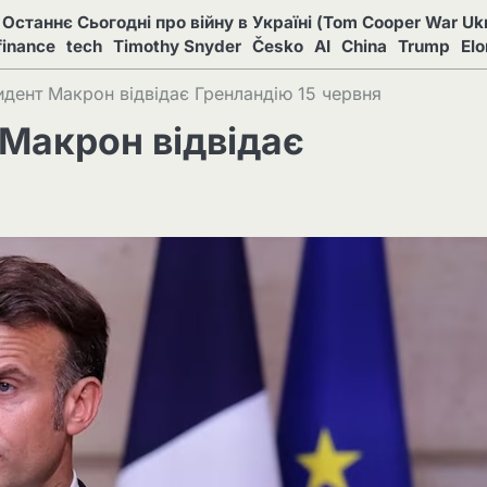
Останнє Сьогодні про війну в Україні (Tom Cooper War Ukr
finance
tech
Timothy Snyder
Česko
AI
China
Trump
El
дент Макрон відвідає Гренландію 15 червня
Макрон відвідає