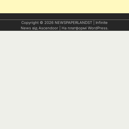
Copyright © 2026
NEWSPAPERLANDST
| Infinite
News від
Ascendoor
| На платформі
WordPress
.