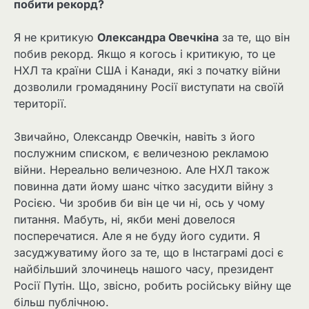
побити рекорд?
Я не критикую
Олександра Овечкіна
за те, що він
побив рекорд. Якщо я когось і критикую, то це
НХЛ та країни США і Канади, які з початку війни
дозволили громадянину Росії виступати на своїй
території.
Звичайно, Олександр Овечкін, навіть з його
послужним списком, є величезною рекламою
війни. Нереально величезною. Але НХЛ також
повинна дати йому шанс чітко засудити війну з
Росією. Чи зробив би він це чи ні, ось у чому
питання. Мабуть, ні, якби мені довелося
посперечатися. Але я не буду його судити. Я
засуджуватиму його за те, що в Інстаграмі досі є
найбільший злочинець нашого часу, президент
Росії Путін. Що, звісно, ​​робить російську війну ще
більш публічною.