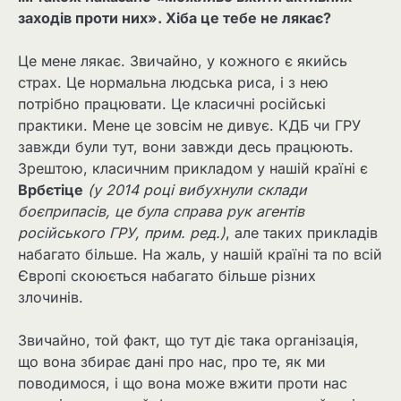
заходів проти них». Хіба це тебе не лякає?
Це мене лякає. Звичайно, у кожного є якийсь
страх. Це нормальна людська риса, і з нею
потрібно працювати. Це класичні російські
практики. Мене це зовсім не дивує. КДБ чи ГРУ
завжди були тут, вони завжди десь працюють.
Зрештою, класичним прикладом у нашій країні є
Врбєтіце
(у 2014 році вибухнули склади
боєприпасів, це була справа рук агентів
російського ГРУ, прим. ред.)
, але таких прикладів
набагато більше. На жаль, у нашій країні та по всій
Європі скоюється набагато більше різних
злочинів.
Звичайно, той факт, що тут діє така організація,
що вона збирає дані про нас, про те, як ми
поводимося, і що вона може вжити проти нас