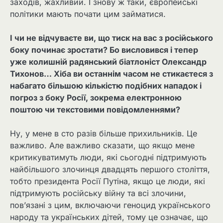
заходів, жахливий. І знову ж таки, європейські
політики мають почати цим займатися.
І чи не відчуваєте ви, що тиск на вас з російського
боку починає зростати? Бо висловився і тепер
уже колишній радянський біатлоніст Олександр
Тихонов… Хіба ви останнім часом не стикаєтеся з
набагато більшою кількістю подібних нападок і
погроз з боку Росії, зокрема електронною
поштою чи текстовими повідомленнями?
Ну, у мене в сто разів більше прихильників. Це
важливо. Але важливо сказати, що якщо мене
критикуватимуть люди, які сьогодні підтримують
найбільшого злочинця двадцять першого століття,
тобто президента Росії Путіна, якщо це люди, які
підтримують російську війну та всі злочини,
пов’язані з цим, включаючи геноцид українського
народу та українських дітей, тому це означає, що