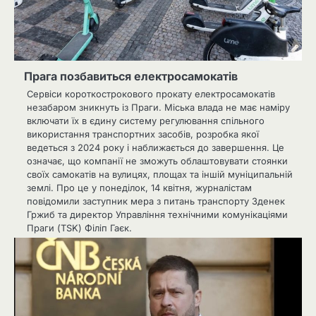
Прага позбавиться електросамокатів
Сервіси короткострокового прокату електросамокатів
незабаром зникнуть із Праги. Міська влада не має наміру
включати їх в єдину систему регулювання спільного
використання транспортних засобів, розробка якої
ведеться з 2024 року і наближається до завершення. Це
означає, що компанії не зможуть облаштовувати стоянки
своїх самокатів на вулицях, площах та іншій муніципальній
землі. Про це у понеділок, 14 квітня, журналістам
повідомили заступник мера з питань транспорту Зденек
Гржиб та директор Управління технічними комунікаціями
Праги (TSK) Філіп Гаєк.