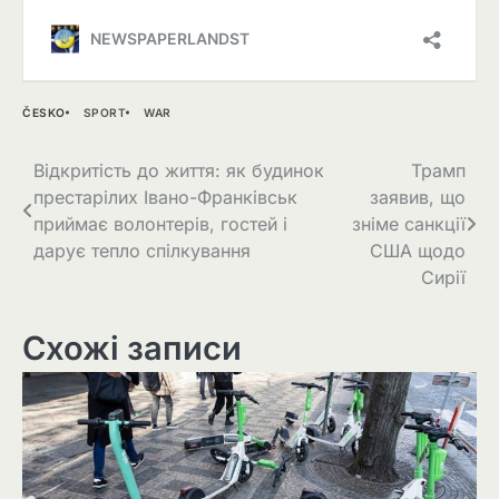
ČESKO
SPORT
WAR
Навігація
Відкритість до життя: як будинок
Трамп
престарілих Івано-Франківськ
заявив, що
записів
приймає волонтерів, гостей і
зніме санкції
дарує тепло спілкування
США щодо
Сирії
Схожі записи