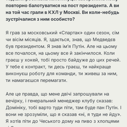
повторно балотуватися на пост президента. А ви
на той час грали в КХЛ у Москві. Ви коли-небудь
зустрічалися з ним особисто?
Я грав за московський «Спартак» один сезон, сім
чи вісім місяців. Я, здається, знав, що Медведєв
був президентом. Я знав ім’я Путін. Але на цьому
все почалося, на цьому все й закінчилося. Коли
граєш у хокей, тобі просто байдуже до цих речей.
У тебе є контракт, ти десь граєш, ти найкраще
виконуєш роботу для команди, ти живеш за ним,
ти намагаєшся перемагати.
Але це правда, що мене двічі запрошували на
вечірку, і генеральний менеджер клубу сказав:
Домініку, тобі варто туди піти, там буде пан Путін. І
вони не зрозуміли, що я сказав «ні, я туди не йду».
Я хотів піти до Чеського дому на пиво з хлопцями