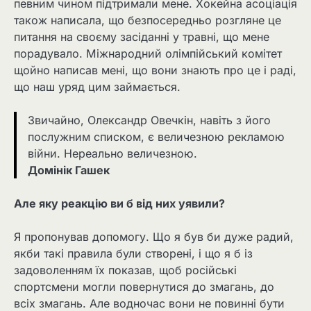
певним чином підтримали мене. Хокейна асоціація
також написала, що безпосередньо розгляне це
питання на своєму засіданні у травні, що мене
порадувало. Міжнародний олімпійський комітет
щойно написав мені, що вони знають про це і раді,
що наш уряд цим займається.
Звичайно, Олександр Овечкін, навіть з його
послужним списком, є величезною рекламою
війни. Нереально величезною.
Домінік Гашек
Але яку реакцію ви б від них уявили?
Я пропонував допомогу. Що я був би дуже радий,
якби такі правила були створені, і що я б із
задоволенням їх показав, щоб російські
спортсмени могли повернутися до змагань, до
всіх змагань. Але водночас вони не повинні бути