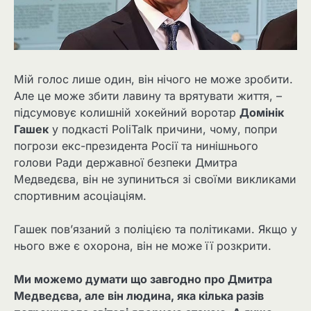
Мій голос лише один, він нічого не може зробити.
Але це може збити лавину та врятувати життя, –
підсумовує колишній хокейний воротар
Домінік
Гашек
у подкасті PoliTalk причини, чому, попри
погрози екс-президента Росії та нинішнього
голови Ради державної безпеки Дмитра
Медведєва, він не зупиниться зі своїми викликами
спортивним асоціаціям.
Гашек пов’язаний з поліцією та політиками. Якщо у
нього вже є охорона, він не може її розкрити.
Ми можемо думати що завгодно про Дмитра
Медведєва, але він людина, яка кілька разів