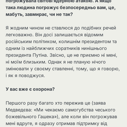
погрожувала світові ядерною атакою. А якщо
така людина погрожує безпосередньо вам, це,
мабуть, завмирає, чи не так?
Я жодним чином не ставлюся до подібних речей
легковажно. Він досі залишається відомим
російським політиком, колишнім президентом та
одним із найближчих соратників нинішнього
президента Путіна. Звісно, ​​це не приємно ні мені,
ні моїм близьким. Однак я не планую нічого
змінювати у своєму ставленні, тому, що я говорю,
і як я поводжуся.
У вас вже є охорона?
Першого разу багато хто пережив це (заява
Медведєва: «Ми чекаємо самогубства чеського
божевільного Гашека»), але коли він погрожував
мені вдруге, я одразу отримав підтримку від