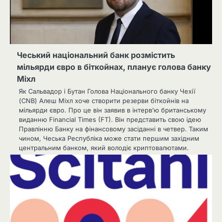
Чеський національний банк розмістить
мільярди євро в біткойнах, планує голова банку
Міхл
Як Сальвадор і Бутан Голова Національного банку Чехії
(CNB) Алеш Міхл хоче створити резерви біткойнів на
мільярди євро. Про це він заявив в інтерв’ю британському
виданню Financial Times (FT). Він представить свою ідею
Правлінню Банку на фінансовому засіданні в четвер. Таким
чином, Чеська Республіка може стати першим західним
центральним банком, який володіє криптовалютами.