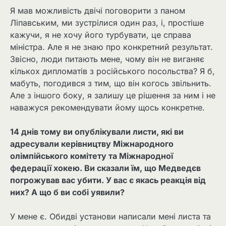
Я мав можливість двічі поговорити з паном
Ліпавським, ми зустрілися один раз, і, простіше
кажучи, я не хочу його турбувати, це справа
міністра. Але я не знаю про конкретний результат.
Звісно, ​​люди питають мене, чому він не виганяє
кількох дипломатів з російського посольства? Я б,
мабуть, погодився з тим, що він когось звільнить.
Але з іншого боку, я залишу це рішення за ним і не
наважуся рекомендувати йому щось конкретне.
14 днів тому ви опублікували листи, які ви
адресували керівництву Міжнародного
олімпійського комітету та Міжнародної
федерації хокею. Ви сказали їм, що Медведєв
погрожував вас убити. У вас є якась реакція від
них? А що б ви собі уявили?
У мене є. Обидві установи написали мені листа та