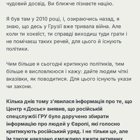
чудовий досвід. Ви ближче пізнаєте націю.
Я був там у 2010 році, і, озираючись назад, я
знаю, що десь у Грузії вже тривала війна. Але
коли ти хокеїст, ти справді виходиш туди грати і
не помічаєш таких речей, для цього й існують
політики.
Чим більше я сьогодні критикую політиків, тим
більше я висловлююся і кажу: дайте людям чіткі
вказівки, як поводитися. Для цього існують укази
чи закони.
Кілька днів тому з’явилася інформація про те, що
Центр «Досьє» виявив, що російській
спецслужбі ГРУ було доручено збирати
інформацію про людей у ​​Європі, які голосно
критикують російський уряд. І не тільки це, але
їм також наказано «можливо вжити активних