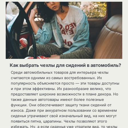
Как выбрать чехлы для сидений в автомобиль?
Среди автомобильных товаров для интерьера чехлы
считаются одними из самых востребованных. Их
популярность объясняется просто — эти товары доступны
и при этом эффективны. Их разнообразие велико, что
предоставляет широкие возможности в плане декора. Но
также данные автотовары имеют более полезные
функции. Они обеспечивают защиту ткани сидений от
износа. Даже при аккуратном пользовании со временем
сиденья утрачивают свой изначальный вид, на них могут
появиться пятна, царапины. Чехлы позволяют этого
избежать. Ну, а если сиденья уже утратили вид, то чехлы