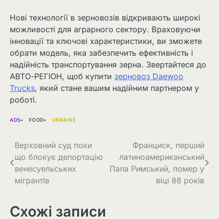
Нові технології в зерновозів відкривають широкі
можливості для аграрного сектору. Враховуючи
інновації та ключові характеристики, ви зможете
обрати модель, яка забезпечить ефективність і
надійність транспортування зерна. Звертайтеся до
АВТО-РЕГІОН, щоб купити
зерновоз Daewoo
Trucks
, який стане вашим надійним партнером у
роботі.
ADS
FOOD
UKRAINE
Навігація
Верховний суд поки
Франциск, перший
що блокує депортацію
латиноамериканський
записів
венесуельських
Папа Римський, помер у
мігрантів
віці 88 років
Схожі записи