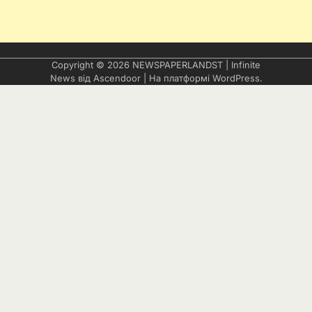
Copyright © 2026
NEWSPAPERLANDST
| Infinite
News від
Ascendoor
| На платформі
WordPress
.