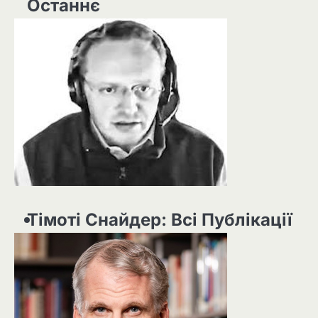
Останнє
Тімоті Снайдер: Всі Публікації