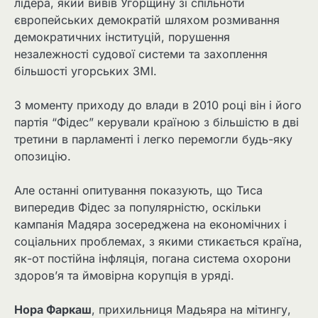
лідера, який вивів Угорщину зі спільноти
європейських демократій шляхом розмивання
демократичних інституцій, порушення
незалежності судової системи та захоплення
більшості угорських ЗМІ.
З моменту приходу до влади в 2010 році він і його
партія “Фідес” керували країною з більшістю в дві
третини в парламенті і легко перемогли будь-яку
опозицію.
Але останні опитування показують, що Тиса
випередив Фідес за популярністю, оскільки
кампанія Мадяра зосереджена на економічних і
соціальних проблемах, з якими стикається країна,
як-от постійна інфляція, погана система охорони
здоров’я та ймовірна корупція в уряді.
Нора Фаркаш
, прихильниця Мадьяра на мітингу,