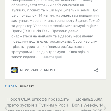
EUROPE
HUNGARY
Навігація
Посол США Віткофф проводить
Дональд Хілл:
третю зустріч з Путіним у Росії
Don’s Weekly, 14
записів
для обговорення припинення
квітня 2025.