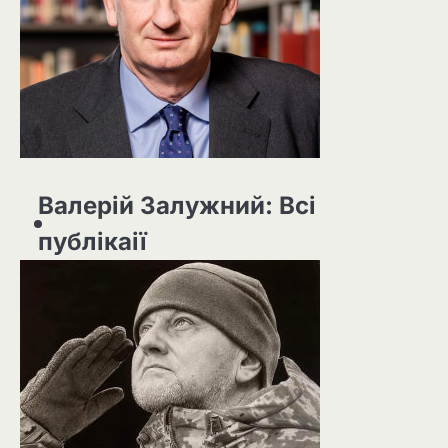
Валерій Залужний: Всі
публікаії