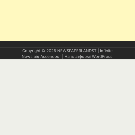
Copyright © 2026
NEWSPAPERLANDST
| Infinite
News від
Ascendoor
| На платформі
WordPress
.