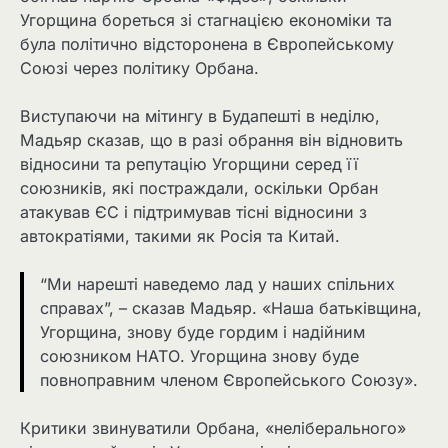
Угорщина бореться зі стагнацією економіки та
була політично відсторонена в Європейському
Союзі через політику Орбана.
Виступаючи на мітингу в Будапешті в неділю,
Мадьяр сказав, що в разі обрання він відновить
відносини та репутацію Угорщини серед її
союзників, які постраждали, оскільки Орбан
атакував ЄС і підтримував тісні відносини з
автократіями, такими як Росія та Китай.
“Ми нарешті наведемо лад у наших спільних
справах”, – сказав Мадьяр. «Наша батьківщина,
Угорщина, знову буде гордим і надійним
союзником НАТО. Угорщина знову буде
повноправним членом Європейського Союзу».
Критики звинуватили Орбана, «неліберального»