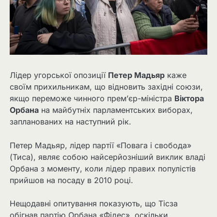
Лідер угорської опозиції
Петер Мадьяр
каже
своїм прихильникам, що відновить західні союзи,
якщо переможе чинного прем’єр-міністра
Віктора
Орбана
на майбутніх парламентських виборах,
запланованих на наступний рік.
Петер Мадьяр, лідер партії «Повага і свобода»
(Тиса), являє собою найсерйозніший виклик владі
Орбана з моменту, коли лідер правих популістів
прийшов на посаду в 2010 році.
Нещодавні опитування показують, що Тісза
обігнав партію Орбана «Фідес», оскільки