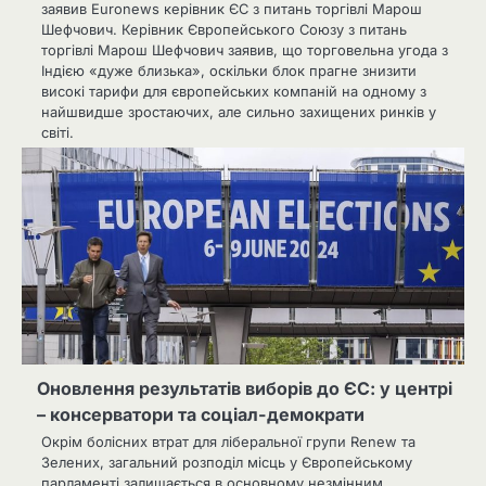
заявив Euronews керівник ЄС з питань торгівлі Марош
Шефчович. Керівник Європейського Союзу з питань
торгівлі Марош Шефчович заявив, що торговельна угода з
Індією «дуже близька», оскільки блок прагне знизити
високі тарифи для європейських компаній на одному з
найшвидше зростаючих, але сильно захищених ринків у
світі.
Оновлення результатів виборів до ЄС: у центрі
– консерватори та соціал-демократи
Окрім болісних втрат для ліберальної групи Renew та
Зелених, загальний розподіл місць у Європейському
парламенті залишається в основному незмінним,