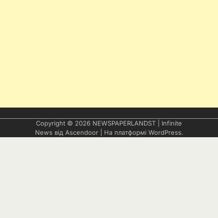
Copyright © 2026
NEWSPAPERLANDST
| Infinite
News від
Ascendoor
| На платформі
WordPress
.