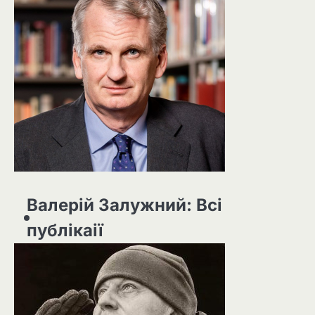
Валерій Залужний: Всі
публікаії