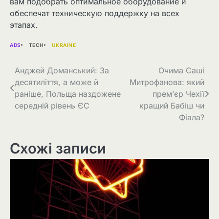
вам подобрать оптимальное оборудование и
обеспечат техническую поддержку на всех
этапах.
ADS
TECH
UKRAINE
Навігація
Анджей Доманський: За
Очима Саші
десятиліття, а може й
Митрофанова: який
записів
раніше, Польща наздожене
прем’єр Чехії
середній рівень ЄС
кращий Бабіш чи
Фіала?
Схожі записи