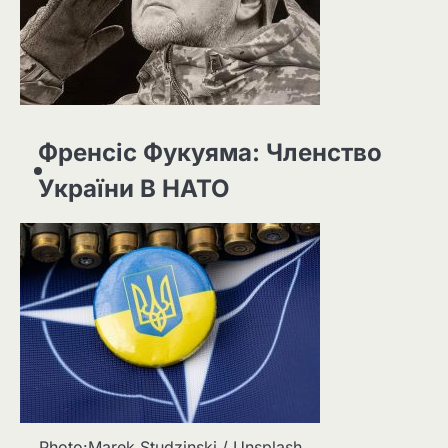
Френсіс Фукуяма: Членство
України В НАТО
Photo:Marek Studzinski / Unsplash