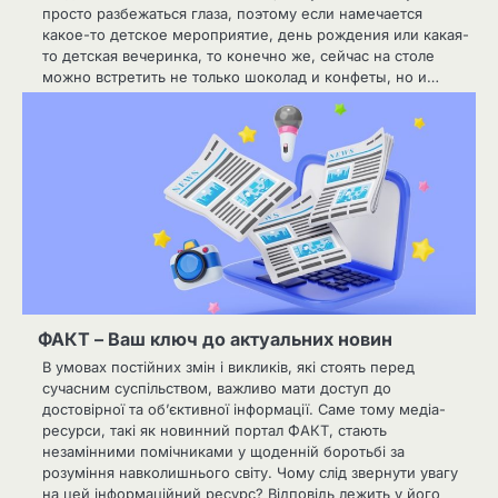
просто разбежаться глаза, поэтому если намечается
какое-то детское мероприятие, день рождения или какая-
то детская вечеринка, то конечно же, сейчас на столе
можно встретить не только шоколад и конфеты, но и…
ФАКТ – Ваш ключ до актуальних новин
В умовах постійних змін і викликів, які стоять перед
сучасним суспільством, важливо мати доступ до
достовірної та об’єктивної інформації. Саме тому медіа-
ресурси, такі як новинний портал ФАКТ, стають
незамінними помічниками у щоденній боротьбі за
розуміння навколишнього світу. Чому слід звернути увагу
на цей інформаційний ресурс? Відповідь лежить у його