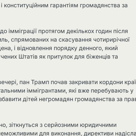
 і конституційним гарантіям громадянства за
о імміграції протягом декількох годин після
ль, спрямованих на скасування чотирирічної
ена, і відновлення порядку денного, який
чених Штатів як притулок для біженців та
 увечері, пан Трамп почав закривати кордони кра
егальними іммігрантами, які вже перебувають у
озбавити дітей негромадян громадянства за пр
рно, зіткнуться з серйозними юридичними
неможливими для виконання, директиви надісл