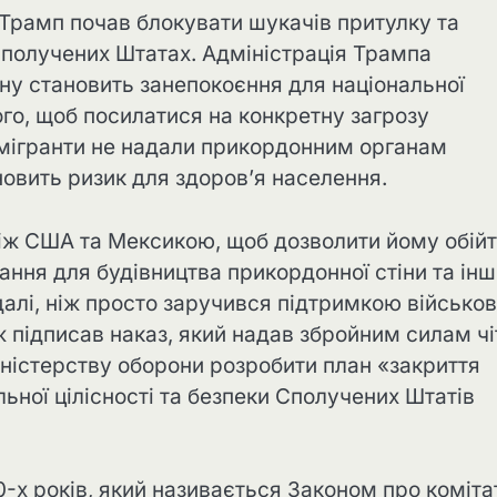
 Трамп почав блокувати шукачів притулку та
 Сполучених Штатах. Адміністрація Трампа
ну становить занепокоєння для національної
ого, щоб посилатися на конкретну загрозу
 мігранти не надали прикордонним органам
новить ризик для здоров’я населення.
між США та Мексикою, щоб дозволити йому обій
ання для будівництва прикордонної стіни та ін
далі, ніж просто заручився підтримкою військо
ж підписав наказ, який надав збройним силам чі
іністерству оборони розробити план «закриття
льної цілісності та безпеки Сполучених Штатів
-х років, який називається Законом про комітат