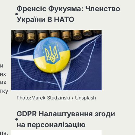
Френсіс Фукуяма: Членство
України В НАТО
ти
ших
вих
тку
Photo:Marek Studzinski / Unsplash
GDPR Налаштування згоди
на персоналізацію
ів,