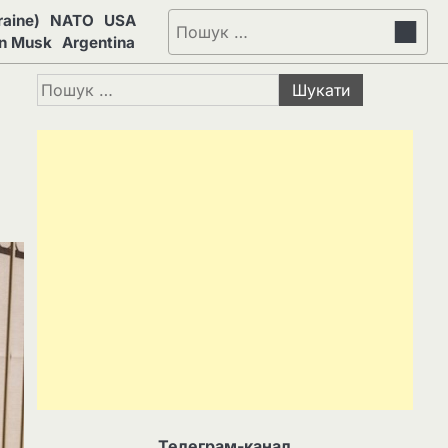
aine)
NATO
USA
Пошук:
on Musk
Argentina
Пошук:
Телеграм-канал