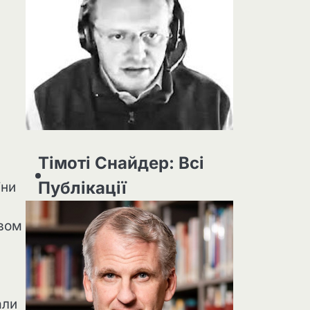
Тімоті Снайдер: Всі
Публікації
їни
авом
али