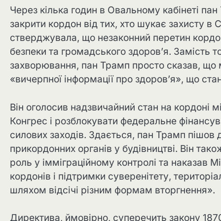
Через кілька годин в Овальному кабінеті пан
закрити кордон від тих, хто шукає захисту в
стверджувала, що незаконний перетин кордо
безпеки та громадського здоров’я. Замість т
захворювання, пан Трамп просто сказав, що
«вичерпної інформації про здоров’я», що ста
Він оголосив надзвичайний стан на кордоні 
Конгрес і розблокувати федеральне фінансув
силових заходів. Здається, пан Трамп пішов 
прикордонних органів у будівництві. Він тако
роль у імміграційному контролі та наказав М
кордонів і підтримки суверенітету, територіа
шляхом відсічі різним формам вторгнення».
Директива, ймовірно, суперечить закону 1870