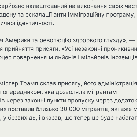
серйозно налаштований на виконання своїх час
ону та ескалації анти імміграційну програму,
ичної ідентичності.
я Америки та революцію здорового глузду», —
ля прийняття присяги. «Усі незаконні проникнен
оцес повернення мільйонів і мільйонів іноземці
 містер Трамп склав присягу, його адміністраці
 попередником, яка дозволяла мігрантам
в через законні пункти пропуску через додаток
их поставив близько 30 000 мігрантів, які вже 
 у безвихідь, і вказав, що тепер це буде набага