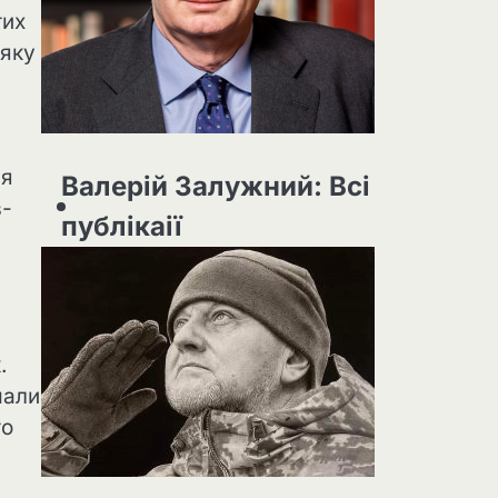
тих
 яку
ня
Валерій Залужний: Всі
в-
публікаії
я
.
мали
то