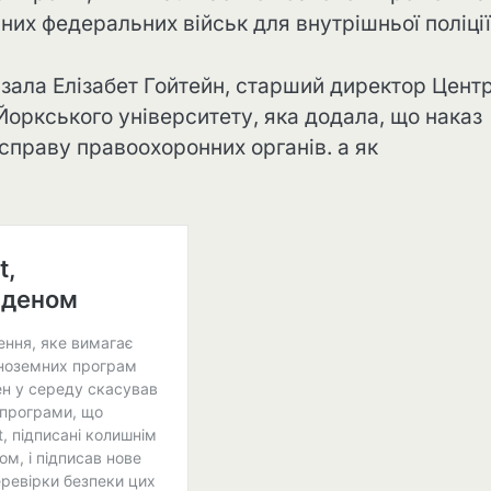
их федеральних військ для внутрішньої поліції
азала Елізабет Гойтейн, старший директор Цент
оркського університету, яка додала, що наказ
справу правоохоронних органів. а як