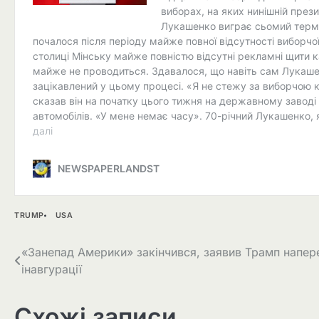
TRUMP
USA
Навігація
«Занепад Америки» закінчився, заявив Трамп напер
інавгурації
записів
Схожі записи