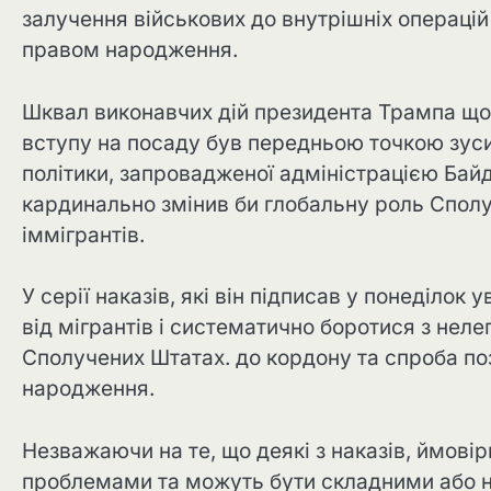
залучення військових до внутрішніх операцій
правом народження.
Шквал виконавчих дій президента Трампа щод
вступу на посаду був передньою точкою зуси
політики, запровадженої адміністрацією Байд
кардинально змінив би глобальну роль Сполу
іммігрантів.
У серії наказів, які він підписав у понеділок
від мігрантів і систематично боротися з нел
Сполучених Штатах. до кордону та спроба п
народження.
Незважаючи на те, що деякі з наказів, ймові
проблемами та можуть бути складними або 