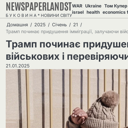
NEWSPAPERLANDST
Перейти
WAR
Ukraine
Том Купер 
до
israel
health
economics 
Б У К О В И Н А * НОВИНИ СВІТУ
вмісту
Домашня
2025
Січень
21
Трамп починає придушення імміграції, залучаючи вій
Трамп починає придушен
військових і перевіряюч
21.01.2025