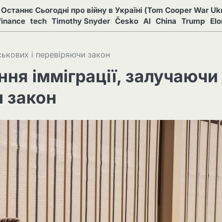
Останнє Сьогодні про війну в Україні (Tom Cooper War Ukr
finance
tech
Timothy Snyder
Česko
AI
China
Trump
El
ськових і перевіряючи закон
ня імміграції, залучаючи
и закон