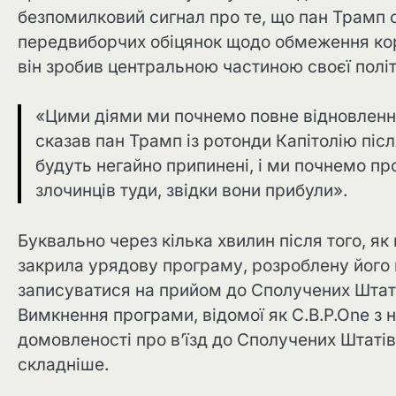
безпомилковий сигнал про те, що пан Трамп 
передвиборчих обіцянок щодо обмеження корд
він зробив центральною частиною своєї політ
«Цими діями ми почнемо повне відновленн
сказав пан Трамп із ротонди Капітолію піс
будуть негайно припинені, і ми почнемо пр
злочинців туди, звідки вони прибули».
Буквально через кілька хвилин після того, як
закрила урядову програму, розроблену його
записуватися на прийом до Сполучених Штаті
Вимкнення програми, відомої як C.B.P.One з н
домовленості про в’їзд до Сполучених Штатів,
складніше.