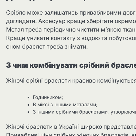
Срібло може залишатись привабливими довго
доглядати. Аксесуар краще зберігати окремо
Метал треба періодично чистити м’якою тка
Краще уникати контакту з водою та побутов
сном браслет треба знімати.
З чим комбінувати срібний брасл
Жіночі срібні браслети красиво комбінуються
Годинником;
В міксі з іншими металами;
З іншими срібними браслетами, утворюючи
Жіночі браслети в Україні широко представле
Привабливі ціни срібних жіночих браслетів, 