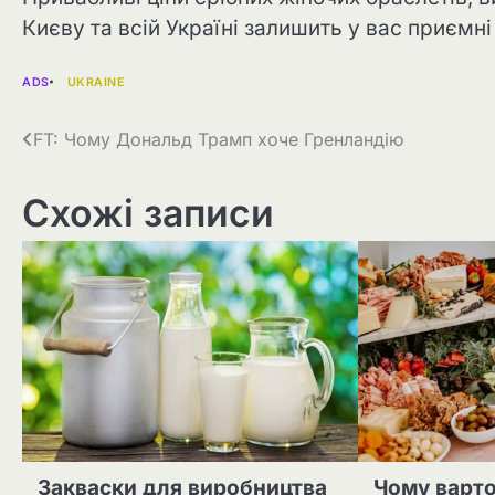
Києву та всій Україні залишить у вас приємн
ADS
UKRAINE
Навігація
FT: Чому Дональд Трамп хоче Гренландію
записів
Схожі записи
Закваски для виробництва
Чому варт