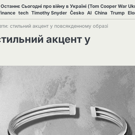
Останнє Сьогодні про війну в Україні (Tom Cooper War Ukr
finance
tech
Timothy Snyder
Česko
AI
China
Trump
El
лети: стильний акцент у повсякденному образі
стильний акцент у