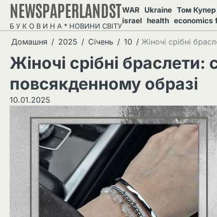
NEWSPAPERLANDST
Перейти
WAR
Ukraine
Том Купер 
до
israel
health
economics 
Б У К О В И Н А * НОВИНИ СВІТУ
вмісту
Домашня
2025
Січень
10
Жіночі срібні брас
Жіночі срібні браслети: 
повсякденному образі
10.01.2025