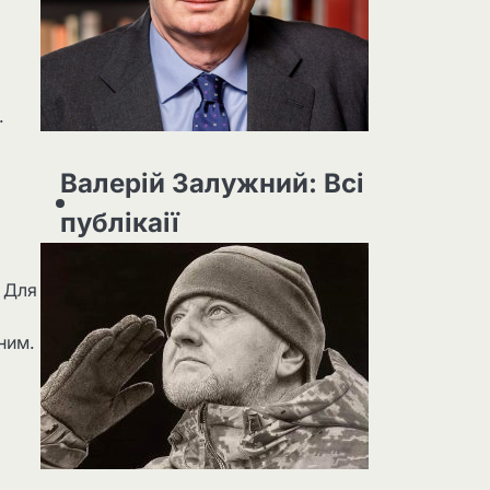
.
Валерій Залужний: Всі
публікаії
. Для
ним.