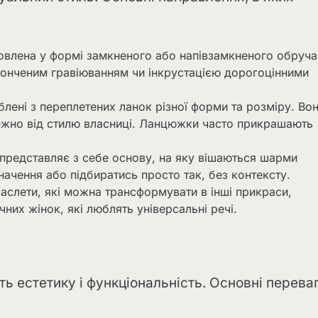
товлена у формі замкненого або напівзамкненого обруча
итонченим гравіюванням чи інкрустацією дорогоцінними
лені з переплетених ланок різної форми та розміру. Во
ежно від стилю власниці. Ланцюжки часто прикрашають
 представляє з себе основу, на яку вішаються шарми
начення або підбиратись просто так, без контексту.
аслети, які можна трансформувати в інші прикраси,
них жінок, які люблять універсальні речі.
ть естетику і функціональність. Основні перева