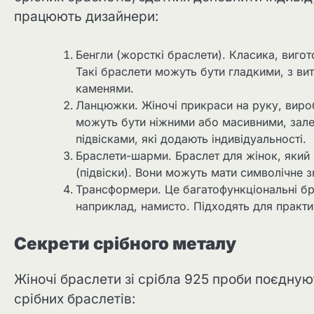
працюють дизайнери:
Бенгли (жорсткі браслети). Класика, виго
Такі браслети можуть бути гладкими, з в
каменями.
Ланцюжки. Жіночі прикраси на руку, вироб
можуть бути ніжними або масивними, зал
підвісками, які додають індивідуальності.
Браслети-шарми. Браслет для жінок, який
(підвіски). Вони можуть мати символічне з
Трансформери. Це багатофункціональні бр
наприклад, намисто. Підходять для практич
Секрети срібного металу
Жіночі браслети зі срібла 925 проби поєдную
срібних браслетів: