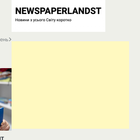
день
ят