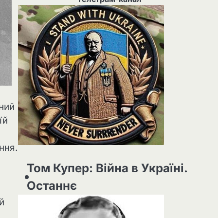
ений
їй
ння.
Том Купер: Війна в Україні.
Останнє
й