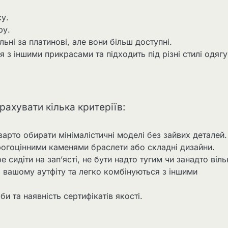
су.
ру.
ьні за платинові, але вони більш доступні.
 з іншими прикрасами та підходить під різні стилі одягу
рахувати кілька критеріїв:
арто обирати мінімалістичні моделі без зайвих деталей
орогоцінними каменями браслети або складні дизайни.
 сидіти на зап’ясті, не бути надто тугим чи занадто віль
ь вашому аутфіту та легко комбінуються з іншими
и та наявність сертифікатів якості.