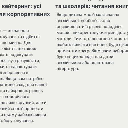
 кейтеринг: усі
та школярів: читання кни
ля корпоративних
Якщо дитина має базові знання
англійської, необов’язково
розширювати її рівень володіння
а — це час для
мовою, використовуючи різні дост
яткувань та підбиття
методи. Тим, хто непогано читає та
, що минає. Для
любить вивчати все нове, буде ціка
клієнтів це також
прочитати книгу. Відмінним вибор
ість подякувати
буде енциклопедія для дітей
осягнуті результати,
англійською або адаптована
іхи та налаштувати
література.
ві звершення в
ці. Якщо вам потрібно
вяткове захід для вашої
м з найкращих рішень
ня новорічного
 не лише зручний, але й
печний спосіб провести
ри цьому забезпечивши
 обслуговування.