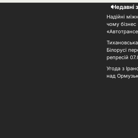
Недавні 
Надійні між
чому бізнес
«Автотрансе
Тихановська
Білорусі пер
репресій
07
Угода з Іра
над Ормузь