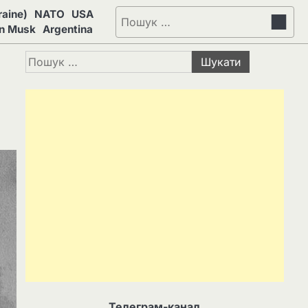
aine)
NATO
USA
Пошук:
on Musk
Argentina
Пошук:
Телеграм-канал