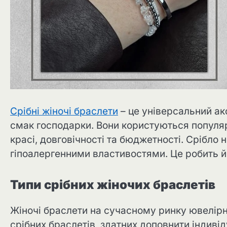
Срібні жіночі браслети
– це універсальний ак
смак господарки. Вони користуються популяр
красі, довговічності та бюджетності. Срібло 
гіпоалергенними властивостями. Це робить й
Типи срібних жіночих браслетів
Жіночі браслети на сучасному ринку ювелірн
срібних браслетів, здатних доповнити індиві