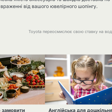
і враженні від вашого ювелірного шопінгу.
Toyota переосмислює свою ставку на во
о замовити
Англійська для дошкільн