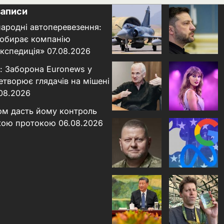
записи
народні автоперевезення:
 обирає компанію
кспедиція»
07.08.2026
: Заборона Euronews у
етворює глядачів на мішені
.08.2026
ном дасть йому контроль
кою протокою
06.08.2026