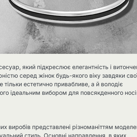
сесуар, який підкреслює елегантність і витонч
ністю серед жінок будь-якого віку завдяки сво
не тільки естетично привабливе, а й володіє
ого ідеальним вибором для повсякденного носі
их виробів представлені різноманіттям моделе
дуальний стиль. Основні направлення, в яких