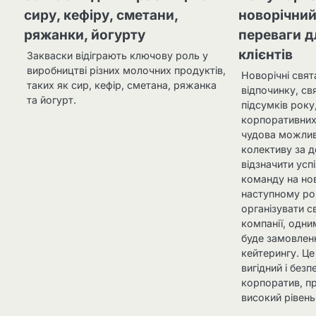
сиру, кефіру, сметани,
новорічний
ряжанки, йогурту
переваги д
клієнтів
Закваски відіграють ключову роль у
виробництві різних молочних продуктів,
Новорічні свят
таких як сир, кефір, сметана, ряжанка
відпочинку, св
та йогурт.
підсумків року
корпоративних 
чудова можлив
колективу за д
відзначити усп
команду на но
наступному ро
організувати с
компанії, одни
буде замовлен
кейтерингу. Це
вигідний і без
корпоратив, п
високий рівень