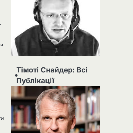
.
ни
Тімоті Снайдер: Всі
Публікації
ги