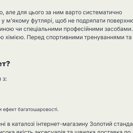
, але для цього за ним варто систематично
 у м’якому футлярі, щоб не подряпати поверхню
ниною чи спеціальними професійними засобами.
ою хімією. Перед спортивними тренуваннями та
ет?
 з:
 ефект багатошаровості.
ні в каталозі інтернет-магазину Золотий станда
висока якість аксесуарів та швидка доставка по