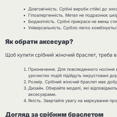
Довговічність. Срібні вироби стійкі до зно
Гіпоалергенність. Метал не подразнює шкі
Бюджетність. Срібні прикраси не менш стил
Універсальність. Срібло легко комбінується
Як обрати аксесуар?
Щоб купити срібний жіночий браслет, треба в
Призначення. Для повсякденного носіння в
урочистих подій підійдуть інкрустовані д
Розмір. Срібний жіночий браслет має добре
Дизайн. Обирайте моделі, які відповідают
аксесуарами.
Якість. Звертайте увагу на маркування проб
Догляд за срібним браслетом