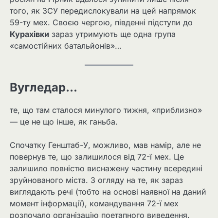
того, як ЗСУ передислокували на цей напрямок
59-ту мех. Своєю чергою, південні підступи до
Курахівки
зараз утримують ще одна група
«самостійних батальйонів»…
Вугледар…
те, що там сталося минулого тижня, «приблизно»
— це не що інше, як ганьба.
Спочатку Генштаб-У, можливо, мав намір, але не
повернув те, що залишилося від 72-ї мех. Це
залишило повністю виснажену частину всередині
зруйнованого міста. З огляду на те, як зараз
виглядають речі (тобто на основі наявної на даний
момент інформації), командування 72-ї мех
розпочало організацію поетапного виведення.