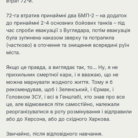
втрат 72-й.
72-га втратив принаймні два БМП-2 – на додаток
до принаймні 2-4 основних бойових танків – під
час спроби евакуації з Вугледара, потім евакуація
була зупинена наказом зверху та потрапила
(частково) в оточення та знищення всередині руїн
міста.
Якщо це правда, а виглядає так, то… Ну, я не
прихильник смертної кари, і я вважаю, що не
можна марнувати жодного життя. Тому я б
рекомендував, щоб і Зеленський, і Єрмак, і
Головком ЗСУ, і всі в Генштабі, хто знав про все
це, але відмовився піти самостійно, належали
реорганізуватися в роту розмінування і відправили
або до Херсона, або до східного Харкова.
Звичайно, після відповідного навчання.