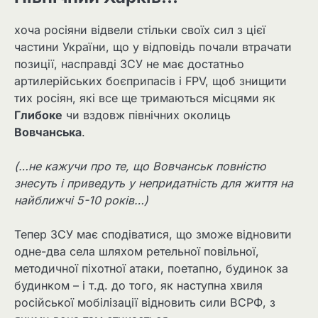
хоча росіяни відвели стільки своїх сил з цієї
частини України, що у відповідь почали втрачати
позиції, насправді ЗСУ не має достатньо
артилерійських боєприпасів і FPV, щоб знищити
тих росіян, які все ще тримаються місцями як
Глибоке
чи вздовж північних околиць
Вовчанська
.
(…не кажучи про те, що Вовчанськ повністю
знесуть і приведуть у непридатність для життя на
найближчі 5-10 років…)
Тепер ЗСУ має сподіватися, що зможе відновити
одне-два села шляхом ретельної повільної,
методичної піхотної атаки, поетапно, будинок за
будинком – і т.д. до того, як наступна хвиля
російської мобілізації відновить сили ВСРФ, з