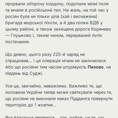
прорвали оборону кордону, подолали мінні поля
та мчали в російський тил. На жаль, на той час у
росіян була не тільки ціла (хай і виснажена)
бригада морської піхоти, а й два полки ВДВ у
цьому районі, а також захищена дорога Коренево
— Глушково і, таким чином, перерваний потік
постачання.
Що дивно, цього разу 225-й заряд не
спрацював… і ця операція нічим не закінчилася.
Або що росіяни тим часом штурмують
Пихово
, на
південь від Суджі.
Усе це, звичайно, неважливо. Важливо те, що
половина України тепер може святкувати через те,
що росіяни не виконали наказ Пуддинга повернути
територію до 1 жовтня…
Яка блискуча перемога… але, добре, це те, що