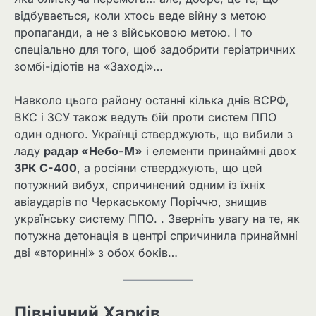
відбувається, коли хтось веде війну з метою
пропаганди, а не з військовою метою. І то
спеціально для того, щоб задобрити геріатричних
зомбі-ідіотів на «Заході»…
Навколо цього району останні кілька днів ВСРФ,
ВКС і ЗСУ також ведуть бій проти систем ППО
один одного. Українці стверджують, що вибили з
ладу
радар «Небо-М»
і елементи принаймні двох
ЗРК С-400
, а росіяни стверджують, що цей
потужний вибух, спричинений одним із їхніх
авіаударів по Черкаському Поріччю, знищив
українську систему ППО. . Зверніть увагу на те, як
потужна детонація в центрі спричинила принаймні
дві «вторинні» з обох боків…
Північний Харків…