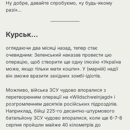
Ну добре, давайте спробуємо, «у будь-якому
разі»…
Курськ…
оглядаючи два місяці назад, тепер стає
очевидним: Зеленський наказав провести цю
операцію, щоб створити ще одну ілюзію «Україна
може, якщо тільки мати кошти». У (марній) надії
він зможе вразити західних зомбі-ідіотів.
Можливо, війська ЗСУ чудово впоралися з
перетворенням операції на «Wildschweinjagd» і
розгромленням десятків російських підрозділів.
Наприклад, бійці 225-го десантно-штурмового
батальйону ЗСУ чудово впоралися, коли ще 6-7-8
серпня пройшли майже 40 кілометрів до