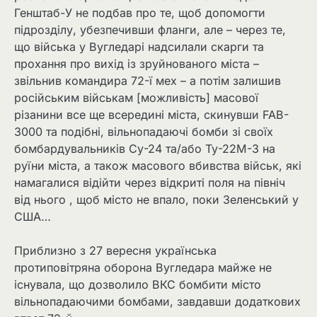
Генштаб-У не подбав про те, щоб допомогти
підрозділу, убезпечивши фланги, але – через те,
що війська у Вугледарі надсилали скарги та
прохання про вихід із зруйнованого міста –
звільнив командира 72-ї мех – а потім залишив
російським військам [можливість] масової
різанини все ще всередині міста, скинувши FAB-
3000 та подібні, вільнопадаючі бомби зі своїх
бомбардувальників Су-24 та/або Ту-22М-3 на
руїни міста, а також масового вбивства військ, які
намагалися відійти через відкриті поля на північ
від нього , щоб місто не впало, поки Зеленський у
США…
Приблизно з 27 вересня українська
протиповітряна оборона Вугледара майже не
існувала, що дозволило ВКС бомбити місто
вільнопадаючими бомбами, завдавши додаткових