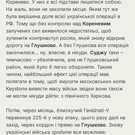
Коренево. У них є всі підстави пишатися собою.
На жаль, вони не захопили місце. Яким тут же
була вирішена доля всієї української операції в
РФ. Тому що без контролю над
Кореневим
залучених сил виявилося недостатньо, щоб
зупинити контрнаступ росіян, який знову відкрив
дорогу на
Глушково
. А без Глушкова вся операція
закінчилася… ну, власне, в нікуди.
Суджу
таки –
тимчасово – убезпечила, але не Глушковський
район, який було б легко обороняти. Таким
чином, найбільший ефект цієї операції мав
полягати в тому, щоб змусити московських копів
Keystone вивести масу військ звідки вони також
не могли нікуди дійти: з північного Харкова.
Потім, через місяць, блискучий ГенШтаб-У
перекинув 225-й у нову атаку, цього разу далі на
захід, через кордон і прямо на
Глушково
. Знову
українські війська зробили все можливе: