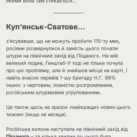
якими вона там стикається…
Куп’янськ-Сватове…
з’ясувавши, що не можуть пробити 115-ту мех,
росіяни розвернулися й замість цього почали
штурм на північний захід від Піщаного. На мій
великий подив, Генштаб-У тоді не тільки почула
про цю проблему, але й знайшов місце на карті, і
навіть вчасно перевів 1-шу бригаду Н.Г. 99%
інших: з черговим, повністю розгромленим,
російським штурмовим угрупованням.
Це також щось на зразок «найкращих новин цього
тижня» (якщо не місяця).
Російська колона наступала на північний захід від
Піщаного
– за кілька хвилин до цього була