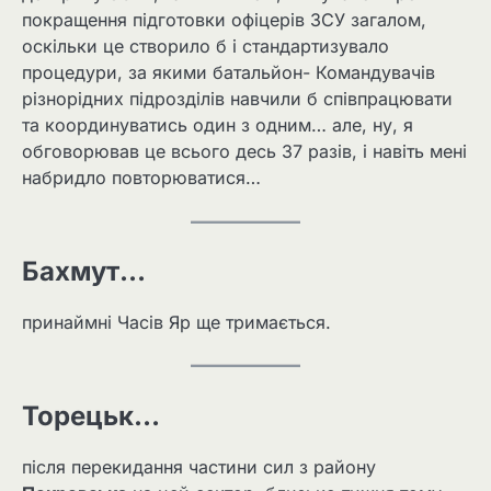
покращення підготовки офіцерів ЗСУ загалом,
оскільки це створило б і стандартизувало
процедури, за якими батальйон- Командувачів
різнорідних підрозділів навчили б співпрацювати
та координуватись один з одним… але, ну, я
обговорював це всього десь 37 разів, і навіть мені
набридло повторюватися…
Бахмут…
принаймні Часів Яр ще тримається.
Торецьк…
після перекидання частини сил з району