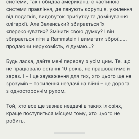
системи, так і обидва американці є частиною
системи правління, де панують корупція, ухилення
від податків, видобуток прибутку та домінування
олігархії. Але Зеленський збирається їх
«переконувати»? Змінити свою думку? І він
збирається піти в Rammstein і вимагати зброї……
продаючи нерухомість, я думаю…?
Будь ласка, дайте мені перерву з усім цим. Те, що
не працювало останні 10 років, не працюватиме й
зараз. І – і це зауваження для тих, хто цього ще не
зрозумів – посилення невдачі на війні – це дорога
з одностороннім рухом.
Той, хто все ще зазнає невдачі в таких ілюзіях,
краще поступиться місцем тому, хто цього не
робить.