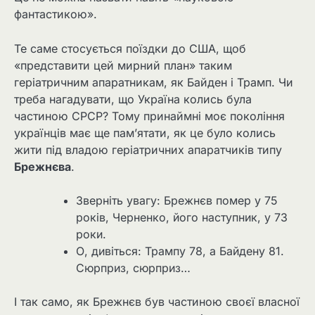
фантастикою».
Те саме стосується поїздки до США, щоб
«представити цей мирний план» таким
геріатричним апаратникам, як Байден і Трамп. Чи
треба нагадувати, що Україна колись була
частиною СРСР? Тому принаймні моє покоління
українців має ще пам’ятати, як це було колись
жити під владою геріатричних апаратчиків типу
Брежнєва
.
Зверніть увагу: Брежнєв помер у 75
років, Черненко, його наступник, у 73
роки.
О, дивіться: Трампу 78, а Байдену 81.
Сюрприз, сюрприз…
І так само, як Брежнєв був частиною своєї власної