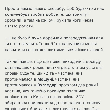
Просто немає іншого способу, щоб будь-хто з них
коли-небудь зробив добре те, що вони тут
зробили, а там на їхні очі, руки та ноги чекає
багато роботи.
….і це було б дуже доречним попередженням для
тих, хто замінить їх, щоб їхні наступники могли
навчитися не гратися життями тисяч інших людей.
Так чи інакше, і що ще гірше, виходячи з досвіду
останніх двох років, чистим результатом усієї цієї
справи буде те, що 72-га – частина, яка
протрималася в
Мощуні
, частина, яка
протрималася у
Вугледарі
протягом два роки і
частина, яку ганебно покинули політичне
керівництво в Києві та вся верхівка ЗСУ –
збирається приєднатися до зростаючого списку
українських бригад, які «витрачені» на ілюзії та