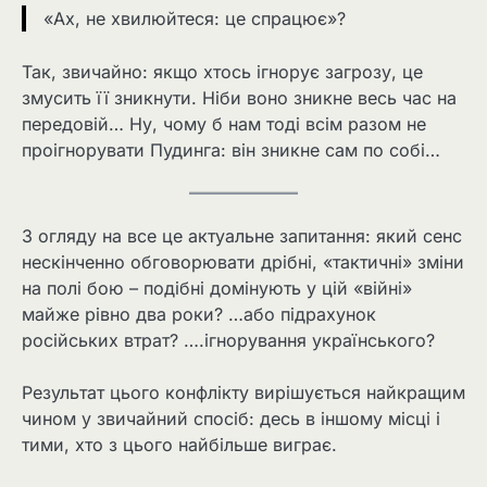
«Ах, не хвилюйтеся: це спрацює»?
Так, звичайно: якщо хтось ігнорує загрозу, це
змусить її зникнути. Ніби воно зникне весь час на
передовій… Ну, чому б нам тоді всім разом не
проігнорувати Пудинга: він зникне сам по собі…
З огляду на все це актуальне запитання: який сенс
нескінченно обговорювати дрібні, «тактичні» зміни
на полі бою – подібні домінують у цій «війні»
майже рівно два роки? …або підрахунок
російських втрат? ….ігнорування українського?
Результат цього конфлікту вирішується найкращим
чином у звичайний спосіб: десь в іншому місці і
тими, хто з цього найбільше виграє.