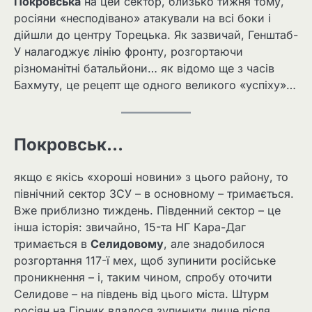
Покровська
на цей сектор, близько тижня тому,
росіяни «несподівано» атакували на всі боки і
дійшли до центру Торецька. Як зазвичай, Генштаб-
У налагоджує лінію фронту, розгортаючи
різноманітні батальйони… як відомо ще з часів
Бахмуту, це рецепт ще одного великого «успіху»…
Покровськ…
якщо є якісь «хороші новини» з цього району, то
північний сектор ЗСУ – в основному – тримається.
Вже приблизно тиждень. Південний сектор – це
інша історія: звичайно, 15-та НГ Кара-Даг
тримається в
Селидовому
, але знадобилося
розгортання 117-ї мех, щоб зупинити російське
проникнення – і, таким чином, спробу оточити
Селидове – на південь від цього міста. Штурм
росіян на Гірник вдалося зупинити лише після