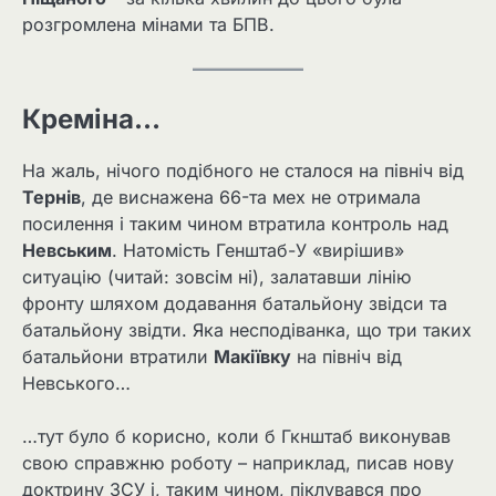
розгромлена мінами та БПВ.
Креміна…
На жаль, нічого подібного не сталося на північ від
Тернів
, де виснажена 66-та мех не отримала
посилення і таким чином втратила контроль над
Невським
. Натомість Генштаб-У «вирішив»
ситуацію (читай: зовсім ні), залатавши лінію
фронту шляхом додавання батальйону звідси та
батальйону звідти. Яка несподіванка, що три таких
батальйони втратили
Макіївку
на північ від
Невського…
…тут було б корисно, коли б Гкнштаб виконував
свою справжню роботу – наприклад, писав нову
доктрину ЗСУ і, таким чином, піклувався про