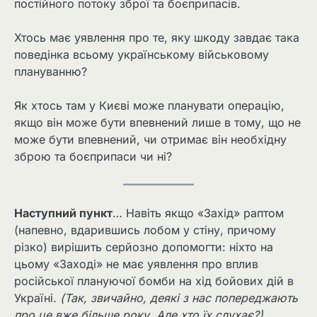
постійного потоку зброї та боєприпасів.
Хтось має уявлення про те, яку шкоду завдає така
поведінка всьому українському військовому
плануванню?
Як хтось там у Києві може планувати операцію,
якщо він може бути впевнений лише в тому, що не
може бути впевнений, чи отримає він необхідну
зброю та боєприпаси чи ні?
Наступний пункт
… Навіть якщо «Захід» раптом
(напевно, вдарившись лобом у стіну, причому
різко) вирішить серйозно допомогти: ніхто на
цьому «Заході» не має уявлення про вплив
російської плануючої бомби на хід бойових дій в
Україні.
(Так, звичайно, деякі з нас попереджають
про це вже більше року. Але хто їх слухає?)