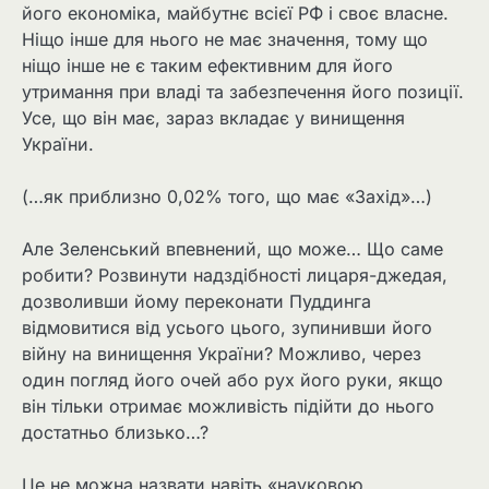
його економіка, майбутнє всієї РФ і своє власне.
Ніщо інше для нього не має значення, тому що
ніщо інше не є таким ефективним для його
утримання при владі та забезпечення його позиції.
Усе, що він має, зараз вкладає у винищення
України.
(…як приблизно 0,02% того, що має «Захід»…)
Але Зеленський впевнений, що може… Що саме
робити? Розвинути надздібності лицаря-джедая,
дозволивши йому переконати Пуддинга
відмовитися від усього цього, зупинивши його
війну на винищення України? Можливо, через
один погляд його очей або рух його руки, якщо
він тільки отримає можливість підійти до нього
достатньо близько…?
Це не можна назвати навіть «науковою