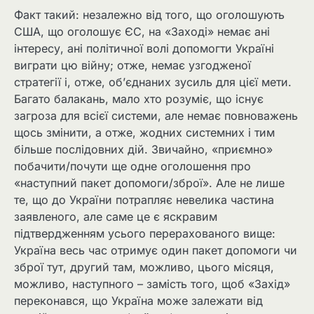
Факт такий: незалежно від того, що оголошують
США, що оголошує ЄС, на «Заході» немає ані
інтересу, ані політичної волі допомогти Україні
виграти цю війну; отже, немає узгодженої
стратегії і, отже, об’єднаних зусиль для цієї мети.
Багато балакань, мало хто розуміє, що існує
загроза для всієї системи, але немає повноважень
щось змінити, а отже, жодних системних і тим
більше послідовних дій. Звичайно, «приємно»
побачити/почути ще одне оголошення про
«наступний пакет допомоги/зброї». Але не лише
те, що до України потрапляє невелика частина
заявленого, але саме це є яскравим
підтвердженням усього перерахованого вище:
Україна весь час отримує один пакет допомоги чи
зброї тут, другий там, можливо, цього місяця,
можливо, наступного – замість того, щоб «Захід»
переконався, що Україна може залежати від