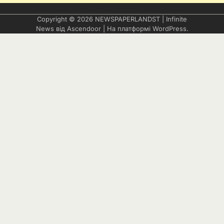
Copyright © 2026
NEWSPAPERLANDST
| Infinite
News від
Ascendoor
| На платформі
WordPress
.