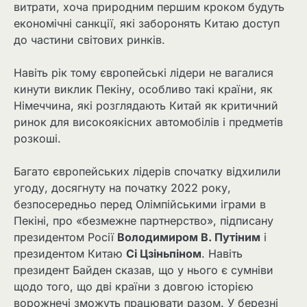
витрати, хоча природним першим кроком будуть
економічні санкції, які заборонять Китаю доступ
до частини світових ринків.
Навіть рік тому європейські лідери не вагалися
кинути виклик Пекіну, особливо такі країни, як
Німеччина, які розглядають Китай як критичний
ринок для високоякісних автомобілів і предметів
розкоші.
Багато європейських лідерів спочатку відхилили
угоду, досягнуту на початку 2022 року,
безпосередньо перед Олімпійськими іграми в
Пекіні, про «безмежне партнерство», підписану
президентом Росії
Володимиром В. Путіним
і
президентом Китаю
Сі Цзіньпіном
. Навіть
президент Байден сказав, що у нього є сумніви
щодо того, що дві країни з довгою історією
ворожнечі зможуть працювати разом. У березні