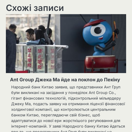
Схожі записи
Ant Group Джека Ма йде на поклон до Пекіну
Народний банк Китаю заявив, що представники Ант Груп
були викликані на засідання у понеділок Ant Group Co.,
гігант фінансових технологій, підконтрольний мільярдеру
Джеку Ма, подасть заявку на отримання ліцензії фінансової
холдингової компанії, що контролюється центральним
банком Китаю, переглядаючи свій бізнес, щоб
адаптуватися до нової ери жорсткішого регулювання для
інтернет-компаній. У заяві Народного банку Китаю йдеться
про те, що представники Ант Груп були викликані на