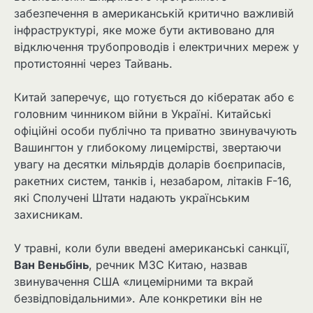
забезпечення в американській критично важливій
інфраструктурі, яке може бути активовано для
відключення трубопроводів і електричних мереж у
протистоянні через Тайвань.
Китай заперечує, що готується до кібератак або є
головним чинником війни в Україні. Китайські
офіційні особи публічно та приватно звинувачують
Вашингтон у глибокому лицемірстві, звертаючи
увагу на десятки мільярдів доларів боєприпасів,
ракетних систем, танків і, незабаром, літаків F-16,
які Сполучені Штати надають українським
захисникам.
У травні, коли були введені американські санкції,
Ван Веньбінь
, речник МЗС Китаю, назвав
звинувачення США «лицемірними та вкрай
безвідповідальними». Але конкретики він не