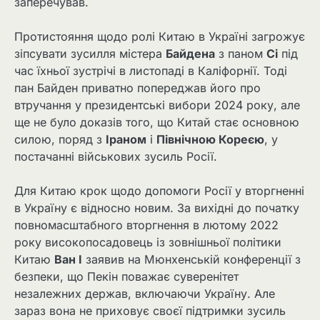
заперечував.
Протистояння щодо ролі Китаю в Україні загрожує
зіпсувати зусилля містера
Байдена
з паном
Сі
під
час їхньої зустрічі в листопаді в Каліфорнії. Тоді
пан Байден приватно попереджав його про
втручання у президентські вибори 2024 року, але
ще не було доказів того, що Китай стає основною
силою, поряд з
Іраном
і
Північною Кореєю
, у
постачанні військових зусиль Росії.
Для Китаю крок щодо допомоги Росії у вторгненні
в Україну є відносно новим. За вихідні до початку
повномасштабного вторгнення в лютому 2022
року високопосадовець із зовнішньої політики
Китаю
Ван І
заявив на Мюнхенській конференції з
безпеки, що Пекін поважає суверенітет
незалежних держав, включаючи Україну. Але
зараз вона не приховує своєї підтримки зусиль