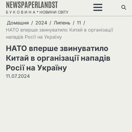
NEWSPAPERLANDST
Перейти
до
Б У К О В И Н А * НОВИНИ СВІТУ
вмісту
Домашня
2024
Липень
11
НАТО вперше звинуватило Китай в організації
нападів Росії на Україну
НАТО вперше звинуватило
Китай в організації нападів
Росії на Україну
11.07.2024