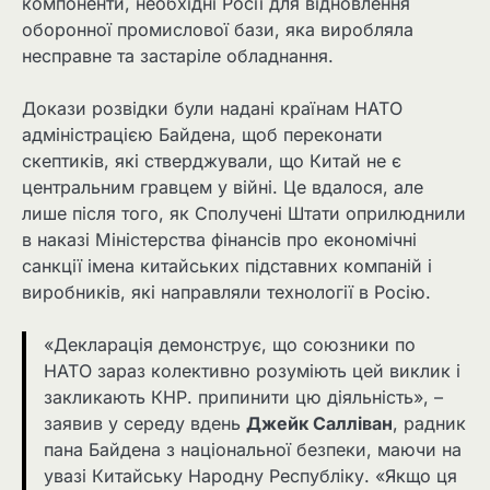
компоненти, необхідні Росії для відновлення
оборонної промислової бази, яка виробляла
несправне та застаріле обладнання.
Докази розвідки були надані країнам НАТО
адміністрацією Байдена, щоб переконати
скептиків, які стверджували, що Китай не є
центральним гравцем у війні. Це вдалося, але
лише після того, як Сполучені Штати оприлюднили
в наказі Міністерства фінансів про економічні
санкції імена китайських підставних компаній і
виробників, які направляли технології в Росію.
«Декларація демонструє, що союзники по
НАТО зараз колективно розуміють цей виклик і
закликають КНР. припинити цю діяльність», –
заявив у середу вдень
Джейк Салліван
, радник
пана Байдена з національної безпеки, маючи на
увазі Китайську Народну Республіку. «Якщо ця