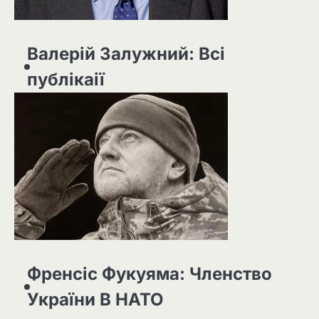
Валерій Залужний: Всі
публікаії
Френсіс Фукуяма: Членство
України В НАТО