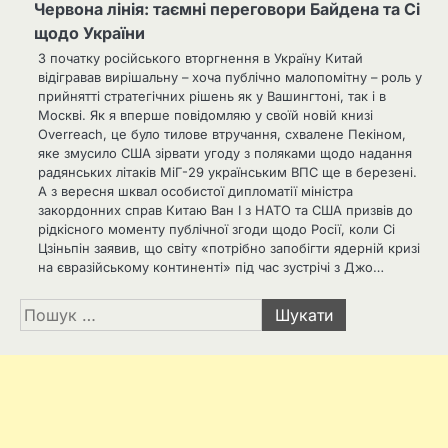
Червона лінія: таємні переговори Байдена та Сі
щодо України
З початку російського вторгнення в Україну Китай
відігравав вирішальну – хоча публічно малопомітну – роль у
прийнятті стратегічних рішень як у Вашингтоні, так і в
Москві. Як я вперше повідомляю у своїй новій книзі
Overreach, це було тилове втручання, схвалене Пекіном,
яке змусило США зірвати угоду з поляками щодо надання
радянських літаків МіГ-29 українським ВПС ще в березені.
А з вересня шквал особистої дипломатії міністра
закордонних справ Китаю Ван І з НАТО та США призвів до
рідкісного моменту публічної згоди щодо Росії, коли Сі
Цзіньпін заявив, що світу «потрібно запобігти ядерній кризі
на євразійському континенті» під час зустрічі з Джо…
Пошук: