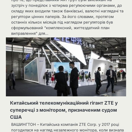
зустріч у понеділок з чотирма регулюючими органами, до
складу яких входили також банківські, валютні наглядачі та
регултори цінних паперів. За його словами, протягом
останніх кількох місяців під наглядом регуляторів був
сформульований “комплексний, життєздатний план
виправлення” для…
Китайський телекомунікаційний гігант ZTE у
суперечці з монітором, призначеним судом
США
ВАШИНГТОН – Китайська компанія ZTE Corp. у 2017 році
погодилася на нагляд незалежного монітора, коли визнала