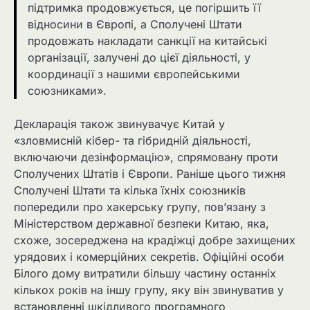
підтримка продовжується, це погіршить її
відносини в Європі, а Сполучені Штати
продовжать накладати санкції на китайські
організації, залучені до цієї діяльності, у
координації з нашими європейськими
союзниками».
Декларація також звинувачує Китай у
«зловмисній кібер- та гібридній діяльності,
включаючи дезінформацію», спрямовану проти
Сполучених Штатів і Європи. Раніше цього тижня
Сполучені Штати та кілька їхніх союзників
попередили про хакерську групу, пов’язану з
Міністерством державної безпеки Китаю, яка,
схоже, зосереджена на крадіжці добре захищених
урядових і комерційних секретів. Офіційні особи
Білого дому витратили більшу частину останніх
кількох років на іншу групу, яку він звинуватив у
встановленні шкідливого програмного