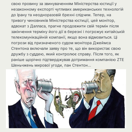
свою провину за звинуваченням Міністерства юстиції у
незаконному експорті чутливих американських технологій
до Ірану та неодноразовій брехні слідчим. Тепер, на
тривогу чиновників Міністерства юстиції, цей монітор,
адвокат з Далласа, прагне продовжити свій термін після
закінчення терміну його дії в березні і погрожує китайській
телекомунікаційній компанії, якщо вона відмовиться. Ці
погрози від призначеного судом монітора Джеймса
Стентона включали заяву про те, що він використає свою
дружбу з суддею, який контролює справу. Після того, як
раніше щорічно підтверджував дотримання компанією ZTE
Шеньчжень мирової угоди, пан Стентон…