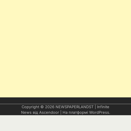
Copyright © 2026
NEWSPAPERLANDST
| Infinite
News від
Ascendoor
| На платформі
WordPress
.