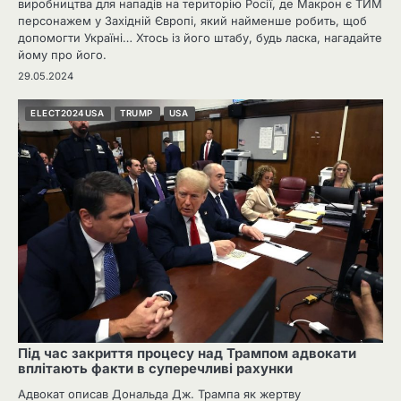
виробництва для нападів на територію Росії, де Макрон є ТИМ
персонажем у Західній Європі, який найменше робить, щоб
допомогти Україні… Хтось із його штабу, будь ласка, нагадайте
йому про його.
29.05.2024
ELECT2024USA
TRUMP
USA
Під час закриття процесу над Трампом адвокати
вплітають факти в суперечливі рахунки
Адвокат описав Дональда Дж. Трампа як жертву