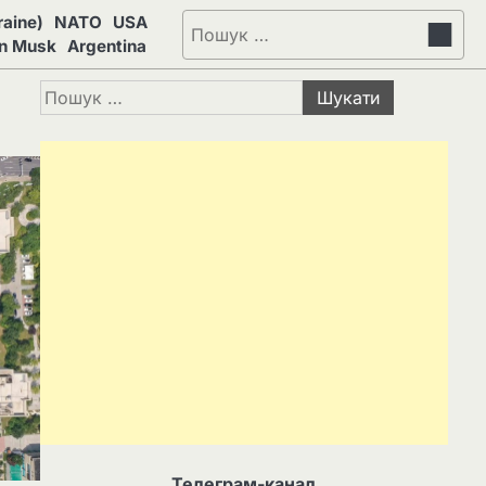
aine)
NATO
USA
Пошук:
on Musk
Argentina
Пошук:
Телеграм-канал