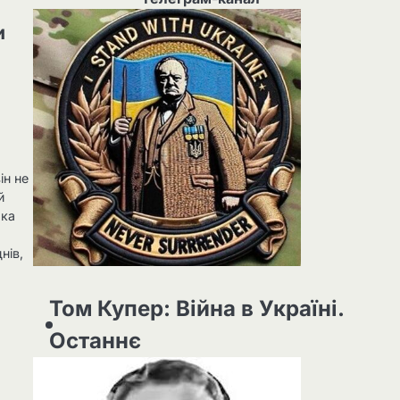
и
м
ін не
й
яка
нів,
Том Купер: Війна в Україні.
Останнє