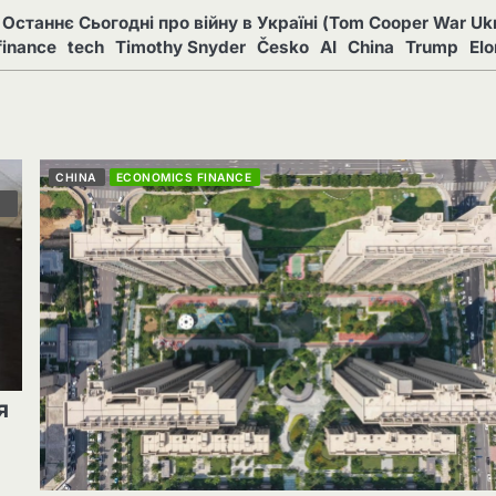
Останнє Сьогодні про війну в Україні (Tom Cooper War Ukr
finance
tech
Timothy Snyder
Česko
AI
China
Trump
El
CHINA
ECONOMICS FINANCE
я