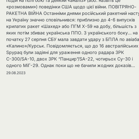
подій на полі бою та деякий «аналіз» (або: назвіть це
«розмовами») поведінки США щодо цієї війни. ПОВІТРЯНО-
РАКЕТНА ВІЙНА Останніми днями російський ракетний наст
на Україну значно сповільнився: приблизно до 4-6 випусків
крилатих ракет «Шахед» або ПГМ Х-59 на добу, більшість з
яких потім збиває українська ППО. З українського боку… на
початку 27 серпня СБУ мала завдати удару з БПЛА по авіаба
«Калино»/Курськ. Повідомляється, що до 16 австралійських
Spypaq були задіяні для ураження одного радара ЗРК
С-300/SA-10, двох ЗРК “Панцир”/SA-22, чотирьох Су-30 і
одного МіГ-29. Однак поки що не бачили жодних доказів…
29.08.2023