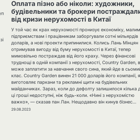
Оплата пізно або ніколи: художники,
будівельники та брокери постраждал
уп
від кризи нерухомості в Китаї
У той час як крах нерухомості пронизує економіку, мали
підприємствам і працівникам заборгували сотні мільярдів
зі
доларів, а нові проекти припинилися. Колись Лань Мінцян
отримував вигоду від буму нерухомості в Китаї, тепер
мимовільно постраждав від його краху. Через фінансові
труднощі в одній компанії з нерухомості, Country Garden, в
може заплатити за навчання свого сина, який йде в сьоми
клас. Country Garden винен 21 000 доларів його компанії, 
виготовляє паркани та рекламні щити на будівельних
майданчиках. Зараз, коли до дефолту залишилося кілька д
ці гроші недоступні, ніж будь-коли. «Нині з нерухомістю
важко», — сказав пан Лан. Нещодавно він кинув бізнес…
29.08.2023