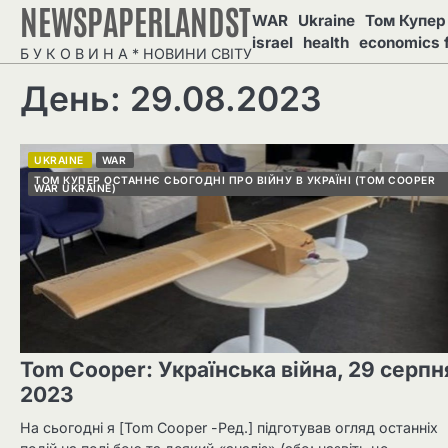
NEWSPAPERLANDST
Перейти
WAR
Ukraine
Том Купер 
до
israel
health
economics 
Б У К О В И Н А * НОВИНИ СВІТУ
вмісту
День: 29.08.2023
UKRAINE
WAR
ТОМ КУПЕР ОСТАННЄ СЬОГОДНІ ПРО ВІЙНУ В УКРАЇНІ (TOM COOPER
WAR UKRAINE)
Tom Cooper: Українська війна, 29 серпн
2023
На сьогодні я [Tom Cooper -Ред.] підготував огляд останніх