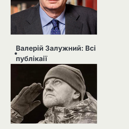
Валерій Залужний: Всі
публікаії