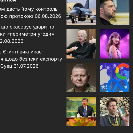
ном дасть йому контроль
кою протокою
06.08.2026
 що скасовує удари по
льки «периметри угоди»
2.08.2026
в Єгипті викликає
я щодо безпеки експорту
 Суец
31.07.2026