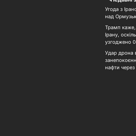
Угода з Іра
над Ормузь
Трамп каже,
Ірану, оскі
узгоджено
0
Удар дрона 
занепокоєнн
нафти через