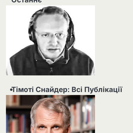
Тімоті Снайдер: Всі Публікації