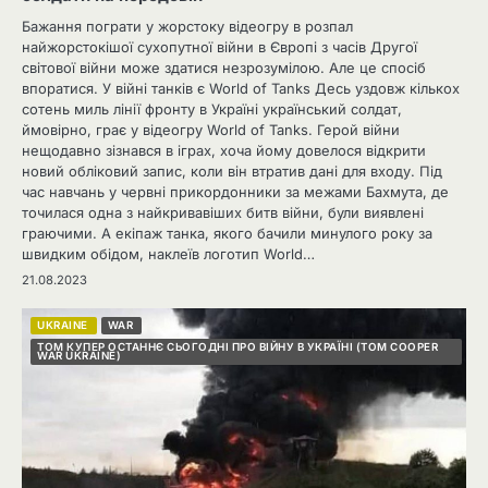
Бажання пограти у жорстоку відеогру в розпал
найжорстокішої сухопутної війни в Європі з часів Другої
світової війни може здатися незрозумілою. Але це спосіб
впоратися. У війні танків є World of Tanks Десь уздовж кількох
сотень миль лінії фронту в Україні український солдат,
ймовірно, грає у відеогру World of Tanks. Герой війни
нещодавно зізнався в іграх, хоча йому довелося відкрити
новий обліковий запис, коли він втратив дані для входу. Під
час навчань у червні прикордонники за межами Бахмута, де
точилася одна з найкривавіших битв війни, були виявлені
граючими. А екіпаж танка, якого бачили минулого року за
швидким обідом, наклеїв логотип World…
21.08.2023
UKRAINE
WAR
ТОМ КУПЕР ОСТАННЄ СЬОГОДНІ ПРО ВІЙНУ В УКРАЇНІ (TOM COOPER
WAR UKRAINE)