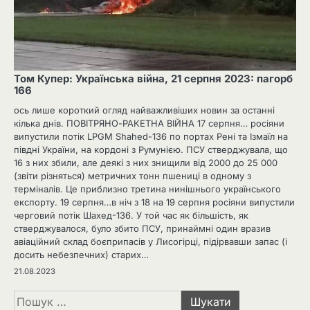
Том Купер: Українська війна, 21 серпня 2023: пагорб
166
ось лише короткий огляд найважливіших новин за останні
кілька днів. ПОВІТРЯНО-РАКЕТНА ВІЙНА 17 серпня… росіяни
випустили потік LPGM Shahed-136 по портах Рені та Ізмаїл на
півдні України, на кордоні з Румунією. ПСУ стверджувала, що
16 з них збили, але деякі з них знищили від 2000 до 25 000
(звіти різняться) метричних тонн пшениці в одному з
терміналів. Це приблизно третина нинішнього українського
експорту. 19 серпня…в ніч з 18 на 19 серпня росіяни випустили
черговий потік Шахед-136. У той час як більшість, як
стверджувалося, було збито ПСУ, принаймні один вразив
авіаційний склад боєприпасів у Лисогірці, підірвавши запас (і
досить небезпечних) старих…
21.08.2023
Пошук: