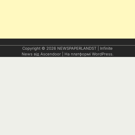
Copyright © 2026
NEWSPAPERLANDST
| Infinite
News від
Ascendoor
| На платформі
WordPress
.