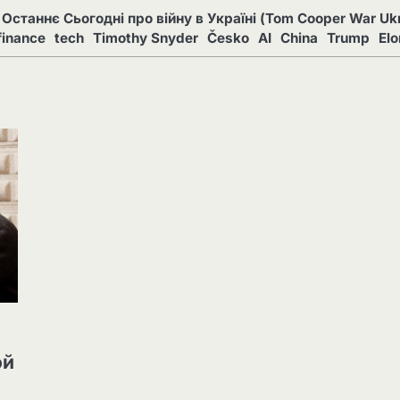
Останнє Сьогодні про війну в Україні (Tom Cooper War Ukr
finance
tech
Timothy Snyder
Česko
AI
China
Trump
El
ой