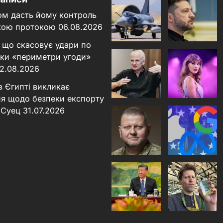
ном дасть йому контроль
кою протокою
06.08.2026
 що скасовує удари по
льки «периметри угоди»
2.08.2026
в Єгипті викликає
я щодо безпеки експорту
 Суец
31.07.2026