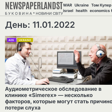
NEWSPAPERLANDST
Перейти
WAR
Ukraine
Том Купер 
до
israel
health
economics 
Б У К О В И Н А * НОВИНИ СВІТУ
вмісту
День: 11.01.2022
ADS
UKRAINE
Аудиометрическое обследование в
клинике «Simerex» — несколько
факторов, которые могут стать причин
потери слуха