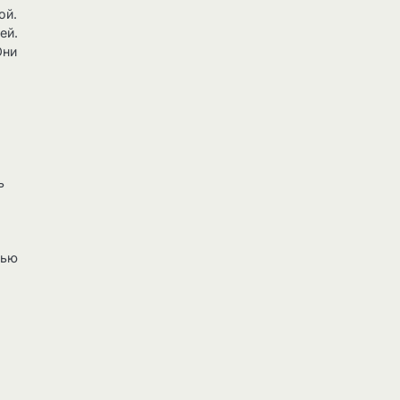
ой.
ей.
Они
ь
щью