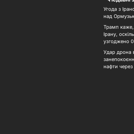
Угода з Іра
над Ормузь
Трамп каже,
Ірану, оскі
узгоджено
0
Удар дрона 
занепокоєнн
нафти через