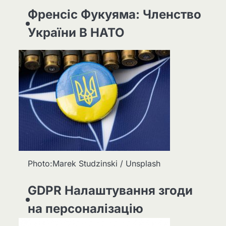
Френсіс Фукуяма: Членство
України В НАТО
Photo:Marek Studzinski / Unsplash
GDPR Налаштування згоди
на персоналізацію