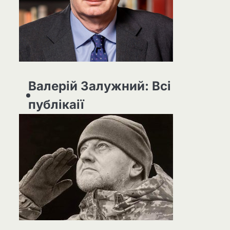
Валерій Залужний: Всі
публікаії