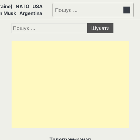
aine)
NATO
USA
Пошук:
on Musk
Argentina
Пошук:
Телеграм-канал