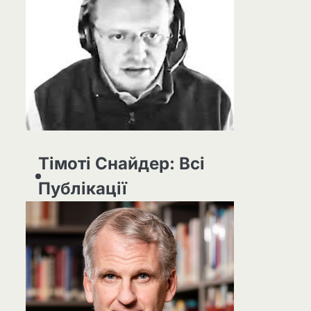
Тімоті Снайдер: Всі
Публікації