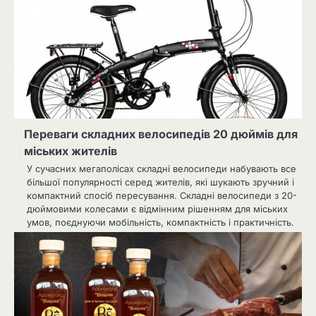
Переваги складних велосипедів 20 дюймів для
міських жителів
У сучасних мегаполісах складні велосипеди набувають все
більшої популярності серед жителів, які шукають зручний і
компактний спосіб пересування. Складні велосипеди з 20-
дюймовими колесами є відмінним рішенням для міських
умов, поєднуючи мобільність, компактність і практичність.