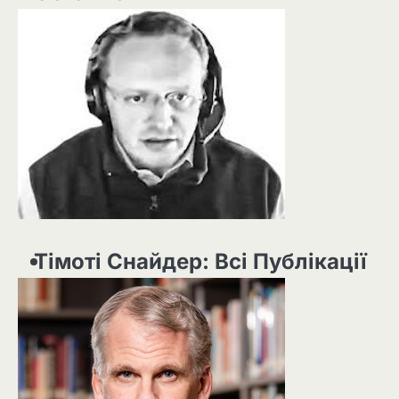
Тімоті Снайдер: Всі Публікації