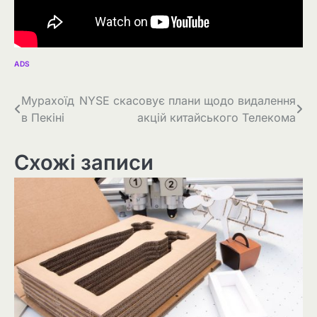
ADS
Навігація
Мурахоїд
NYSE скасовує плани щодо видалення
в Пекіні
акцій китайського Телекома
записів
Схожі записи