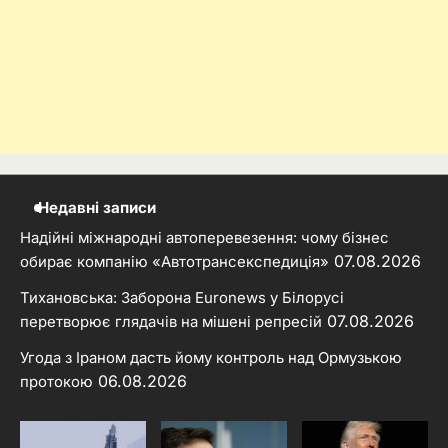
Недавні записи
Надійні міжнародні автоперевезення: чому бізнес
07.08.2026
обирає компанію «Автотрансекспедиція»
Тихановська: Заборона Euronews у Білорусі
07.08.2026
перетворює глядачів на мішені репресій
Угода з Іраном дасть йому контроль над Ормузькою
06.08.2026
протокою