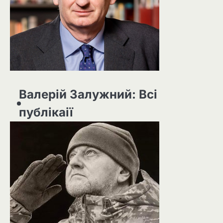
Валерій Залужний: Всі
публікаії