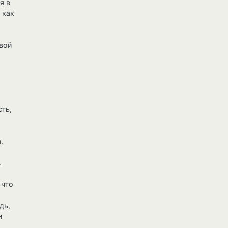
я в
 как
вой
м
ть,
.
.
 что
дь,
и