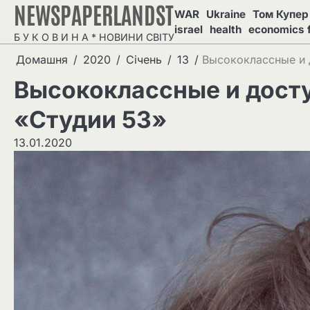
NEWSPAPERLANDST
Перейти
WAR
Ukraine
Том Купер 
до
israel
health
economics 
Б У К О В И Н А * НОВИНИ СВІТУ
вмісту
Домашня
2020
Січень
13
Высококлассные и 
Высококлассные и досту
«Студии 53»
13.01.2020