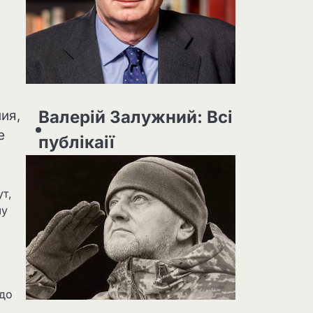
Валерій Залужний: Всі
ия,
е
публікаії
т,
шу
 до