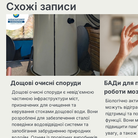
Схожі записи
Дощові очисні споруди
БАДи для 
роботи мо
Дощові очисні споруди є невід’ємною
частиною інфраструктури міст,
Біологічно акт
призначених для очищення та
можуть відігр
керування стоками дощової води. Вони
підтримці та п
розроблені для забезпечення сталої
функції. Вони
поведінки водовідвідної системи та
підвищити пам’
запобігання забрудненню природних
увагу, а також
водойм. Одним із провідних виробників