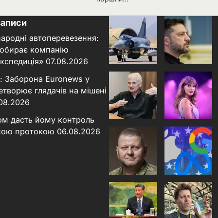
записи
народні автоперевезення:
 обирає компанію
кспедиція»
07.08.2026
: Заборона Euronews у
етворює глядачів на мішені
.08.2026
ном дасть йому контроль
кою протокою
06.08.2026