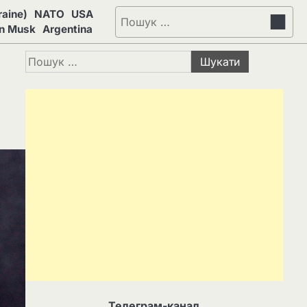
aine)
NATO
USA
Пошук:
on Musk
Argentina
Пошук:
Телеграм-канал