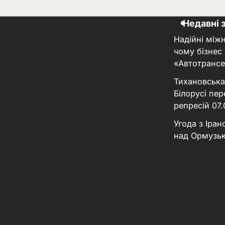
Недавні 
Надійні між
чому бізнес
«Автотрансе
Тихановська
Білорусі пер
репресій
07
Угода з Іра
над Ормузь