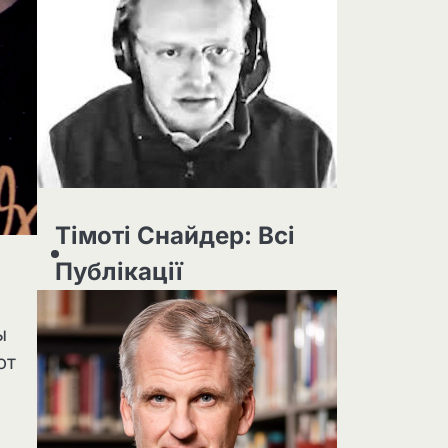
Тімоті Снайдер: Всі
Публікації
ы
ют