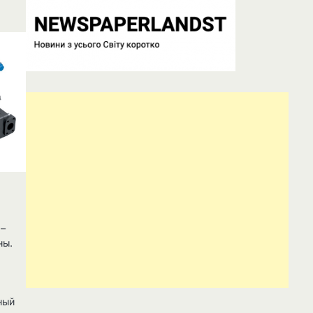
 –
ны.
ный