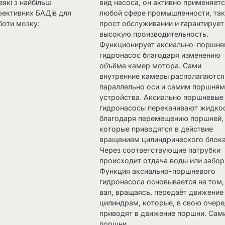
еякі з найбільш
вид насоса, он активно применяетс
фективних БАДів для
любой сфере промышленности, так
боти мозку:
прост обслуживании и гарантирует
высокую производительность.
Функционирует аксиально-поршне
гидронасос благодаря изменению
объёма камер мотора. Сами
внутренние камеры располагаются
параллельно оси и самим поршня
устройства. Аксиально поршневые
гидронасосы перекачивают жидкос
благодаря перемещению поршней,
которые приводятся в действие
вращением цилиндрического блока
Через соответствующие патрубки
происходит отдача воды или забор
Функция аксиально-поршневого
гидронасоса основывается на том,
вал, вращаясь, передаёт движение
цилиндрам, которые, в свою очере
приводят в движение поршни. Сам
поршни…