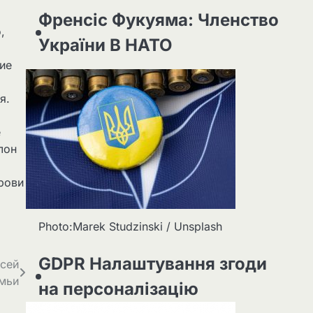
Френсіс Фукуяма: Членство
,
України В НАТО
ие
я.
е
лон
рови
Photo:Marek Studzinski / Unsplash
GDPR Налаштування згоди
всей
мьи
на персоналізацію