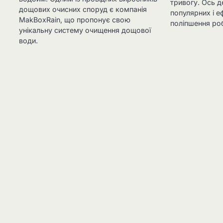
тривогу. Ось д
дощових очисних споруд є компанія
популярних і е
MakBoxRain, що пропонує свою
поліпшення ро
унікальну систему очищення дощової
води.