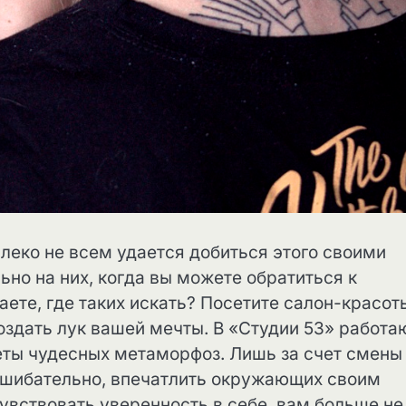
леко не всем удается добиться этого своими
ьно на них, когда вы можете обратиться к
аете, где таких искать? Посетите салон-красот
оздать лук вашей мечты. В «Студии 53» работа
еты чудесных метаморфоз. Лишь за счет смены
сшибательно, впечатлить окружающих своим
увствовать уверенность в себе, вам больше не