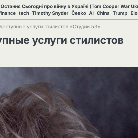
Останнє Сьогодні про війну в Україні (Tom Cooper War Ukr
finance
tech
Timothy Snyder
Česko
AI
China
Trump
El
доступные услуги стилистов «Студии 53»
пные услуги стилистов