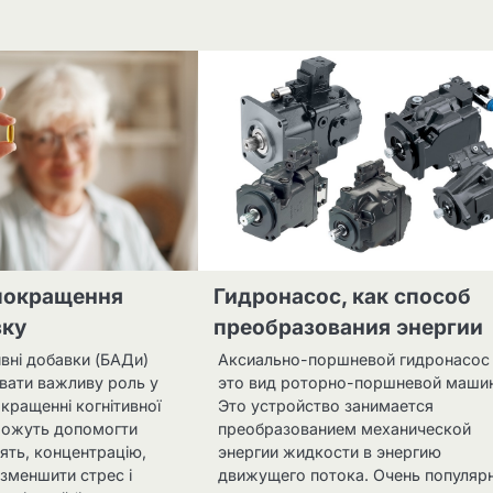
покращення
Гидронасос, как способ
зку
преобразования энергии
ивні добавки (БАДи)
Аксиально-поршневой гидронасос
авати важливу роль у
это вид роторно-поршневой маши
окращенні когнітивної
Это устройство занимается
 можуть допомогти
преобразованием механической
ять, концентрацію,
энергии жидкости в энергию
 зменшити стрес і
движущего потока. Очень популяр