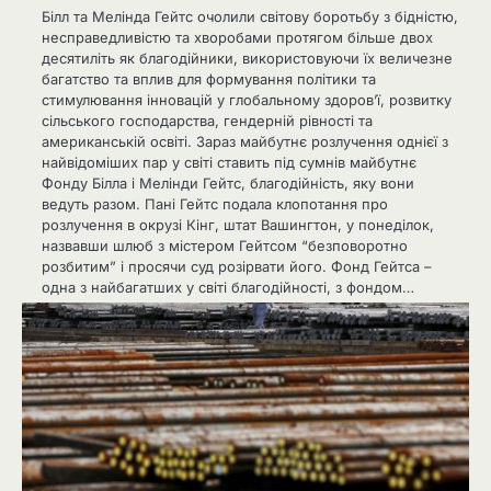
Білл та Мелінда Гейтс очолили світову боротьбу з бідністю,
несправедливістю та хворобами протягом більше двох
десятиліть як благодійники, використовуючи їх величезне
багатство та вплив для формування політики та
стимулювання інновацій у глобальному здоров’ї, розвитку
сільського господарства, гендерній рівності та
американській освіті. Зараз майбутнє розлучення однієї з
найвідоміших пар у світі ставить під сумнів майбутнє
Фонду Білла і Мелінди Гейтс, благодійність, яку вони
ведуть разом. Пані Гейтс подала клопотання про
розлучення в окрузі Кінг, штат Вашингтон, у понеділок,
назвавши шлюб з містером Гейтсом “безповоротно
розбитим” і просячи суд розірвати його. Фонд Гейтса –
одна з найбагатших у світі благодійності, з фондом…