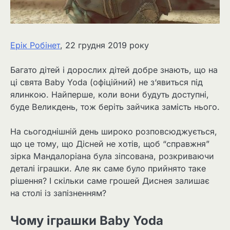
Ерік Робінет
, 22 грудня 2019 року
Багато дітей і дорослих дітей добре знають, що на
ці свята Baby Yoda (офіційний) не з‘явиться під
ялинкою. Найперше, коли вони будуть доступні,
буде Великдень, тож беріть зайчика замість нього.
На сьогоднішній день широко розповсюджується,
що це тому, що Дісней не хотів, щоб “справжня”
зірка Мандалоріана була зіпсована, розкриваючи
деталі іграшки. Але як саме було прийнято таке
рішення? І скільки саме грошей Диснея залишає
на столі із запізненням?
Чому іграшки Baby Yoda