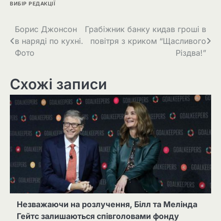
ВИБІР РЕДАКЦІЇ
Навігація
Борис Джонсон
Грабіжник банку кидав гроші в
в наряді по кухні.
повітря з криком “Щасливого
записів
Фото
Різдва!”
Схожі записи
Незважаючи на розлучення, Білл та Мелінда
Гейтс залишаються співголовами фонду