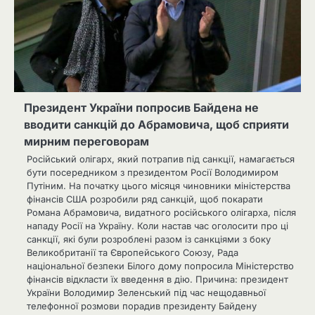
Президент України попросив Байдена не
вводити санкцій до Абрамовича, щоб сприяти
мирним переговорам
Російський олігарх, який потрапив під санкції, намагається
бути посередником з президентом Росії Володимиром
Путіним. На початку цього місяця чиновники міністерства
фінансів США розробили ряд санкцій, щоб покарати
Романа Абрамовича, видатного російського олігарха, після
нападу Росії на Україну. Коли настав час оголосити про ці
санкції, які були розроблені разом із санкціями з боку
Великобританії та Європейського Союзу, Рада
національної безпеки Білого дому попросила Міністерство
фінансів відкласти їх введення в дію. Причина: президент
України Володимир Зеленський під час нещодавньої
телефонної розмови порадив президенту Байдену