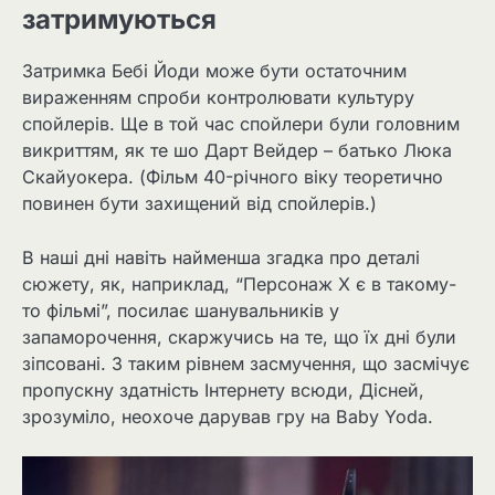
затримуються
Затримка Бебі Йоди може бути остаточним
вираженням спроби контролювати культуру
спойлерів. Ще в той час спойлери були головним
викриттям, як те шо Дарт Вейдер – батько Люка
Скайуокера. (Фільм 40-річного віку теоретично
повинен бути захищений від спойлерів.)
В наші дні навіть найменша згадка про деталі
сюжету, як, наприклад, “Персонаж Х є в такому-
то фільмі”, посилає шанувальників у
запаморочення, скаржучись на те, що їх дні були
зіпсовані. З таким рівнем засмучення, що засмічує
пропускну здатність Інтернету всюди, Дісней,
зрозуміло, неохоче дарував гру на Baby Yoda.