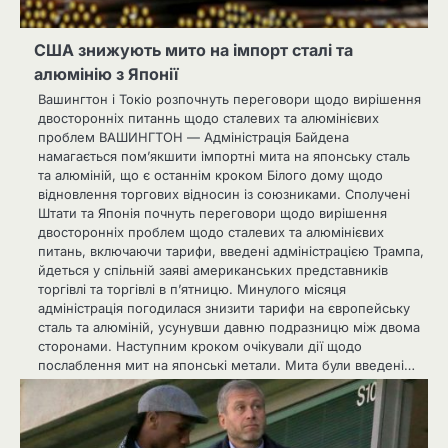
США знижують мито на імпорт сталі та
алюмінію з Японії
Вашингтон і Токіо розпочнуть переговори щодо вирішення
двосторонніх питаннь щодо сталевих та алюмінієвих
проблем ВАШИНГТОН — Адміністрація Байдена
намагається пом’якшити імпортні мита на японську сталь
та алюміній, що є останнім кроком Білого дому щодо
відновлення торгових відносин із союзниками. Сполучені
Штати та Японія почнуть переговори щодо вирішення
двосторонніх проблем щодо сталевих та алюмінієвих
питань, включаючи тарифи, введені адміністрацією Трампа,
йдеться у спільній заяві американських представників
торгівлі та торгівлі в п’ятницю. Минулого місяця
адміністрація погодилася знизити тарифи на європейську
сталь та алюміній, усунувши давню подразницю між двома
сторонами. Наступним кроком очікували дії щодо
послаблення мит на японські метали. Мита були введені…