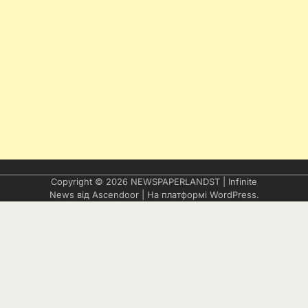
Copyright © 2026
NEWSPAPERLANDST
| Infinite
News від
Ascendoor
| На платформі
WordPress
.